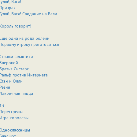
Гуляй, Вася!
Призрак
Гуляй, Вася! Свидание на Бали
Король говорит!
Еще одна из рода Болейн
Первому игроку приготовиться
Стражи Галактики
Зверопой
Братья Систерс
Ральф против Интернета
Стэн и Олли
Резня
Лакричная пицца
13
Перестрелка
Игра королевы
Одноклассницы
Бладшот