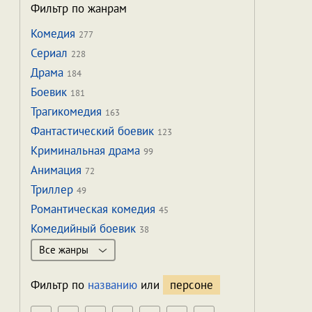
Фильтр по жанрам
Комедия
277
Сериал
228
Драма
184
Боевик
181
Трагикомедия
163
Фантастический боевик
123
Криминальная драма
99
Анимация
72
Триллер
49
Романтическая комедия
45
Комедийный боевик
38
Все жанры
Фильтр по
названию
или
персоне