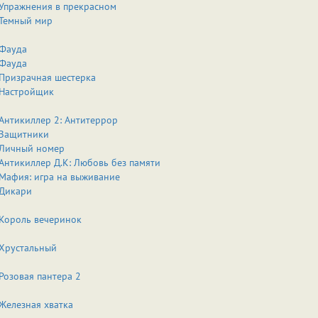
Упражнения в прекрасном
Темный мир
Фауда
Фауда
Призрачная шестерка
Настройщик
Антикиллер 2: Антитеррор
Защитники
Личный номер
Антикиллер Д.К: Любовь без памяти
Мафия: игра на выживание
Дикари
Король вечеринок
Хрустальный
Розовая пантера 2
Железная хватка