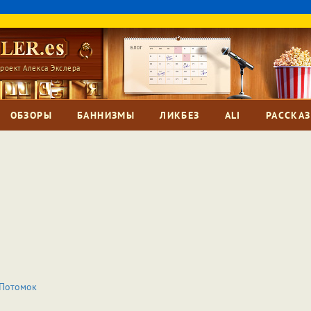
роект Алекса Экслера
ОБЗОРЫ
БАННИЗМЫ
ЛИКБЕЗ
ALI
РАССКА
Потомок