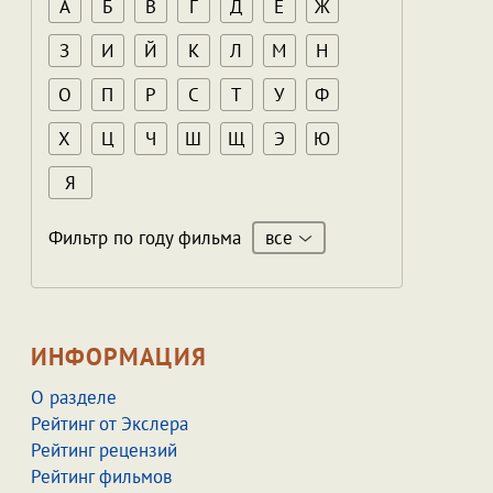
А
Б
В
Г
Д
Е
Ж
З
И
Й
К
Л
М
Н
О
П
Р
С
Т
У
Ф
Х
Ц
Ч
Ш
Щ
Э
Ю
Я
все
Фильтр по году фильма
ИНФОРМАЦИЯ
О разделе
Рейтинг от Экслера
Рейтинг рецензий
Рейтинг фильмов