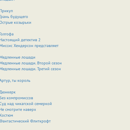
Прикуп
Грань будущего
Острые козырьки
Голгофа
Настоящий детектив 2
Миссис Хендерсон представляет
Медленные лошади
Медленные лошади. Второй сезон
Медленные лошади. Третий сезон
Артур, ты король
Дюнкерк
Без компромиссов
Суд над чикагской семеркой
Не смотрите наверх
Костюм
Фантастический Флиткрофт