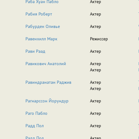
Раба Хуан Пабло
Актер
Рабия Роберт
Актер
Рабурден Оливье
Актер
Равенхилл Марк
Режиссер
Рави Раад
Актер
Равикович Анатолий
Актер
Актер
Равиндранатан Раджив
Актер
Актер
Рагнарссон Йорундур
Актер
Раго Пабло
Актер
Радд Пол
Актер
Радд Пол
Актер