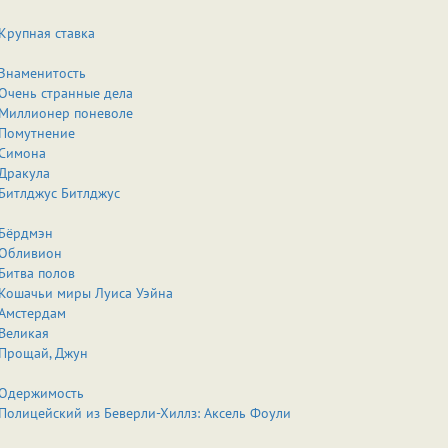
Крупная ставка
Знаменитость
Очень странные дела
Миллионер поневоле
Помутнение
Симона
Дракула
Битлджус Битлджус
Бёрдмэн
Обливион
Битва полов
Кошачьи миры Луиса Уэйна
Амстердам
Великая
Прощай, Джун
Одержимость
Полицейский из Беверли-Хиллз: Аксель Фоули