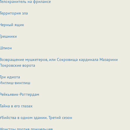
Телохранитель на фрилансе
Территория зла
Черный ящик
Грешники
Шпион
Возвращение мушкетеров, или Сокровища кардинала Мазарини
Покровские ворота
Три идиота
Инглиш-винглиш
Рейкьявик-Роттердам
Тайна в его глазах
Убийства в одном здании. Третий сезон
Монстры против пришельцев