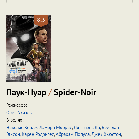
8.3
Паук-Нуар
/
Spider-Noir
Режиссер:
Орен Узиэль
В ролях:
Николас Кейдж
,
Ламорн Моррис
,
Ли Цзюнь Ли
,
Брендан
Глисон
,
Карен Родригес
,
Абрахам Попула
,
Джек Хьюстон
,