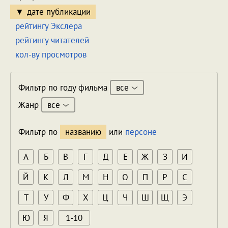
дате публикации
рейтингу Экслера
рейтингу читателей
кол-ву просмотров
все
Фильтр по году фильма
все
Жанр
Фильтр по
названию
или
персоне
А
Б
В
Г
Д
Е
Ж
З
И
Й
К
Л
М
Н
О
П
Р
С
Т
У
Ф
Х
Ц
Ч
Ш
Щ
Э
Ю
Я
1-10