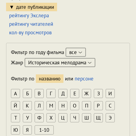
дате публикации
рейтингу Экслера
рейтингу читателей
кол-ву просмотров
все
Фильтр по году фильма
Историческая мелодрама
Жанр
Фильтр по
названию
или
персоне
А
Б
В
Г
Д
Е
Ж
З
И
Й
К
Л
М
Н
О
П
Р
С
Т
У
Ф
Х
Ц
Ч
Ш
Щ
Э
Ю
Я
1-10