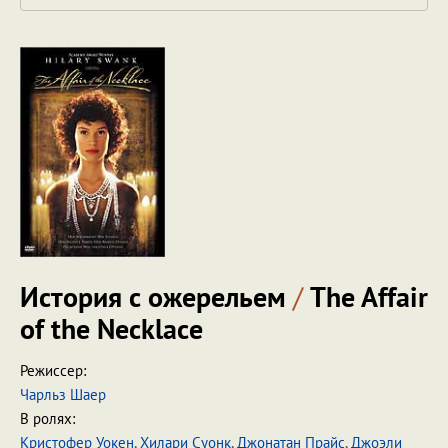
История с ожерельем
/
The Affair
of the Necklace
Режиссер:
Чарльз Шаер
В ролях:
Кристофер Уокен
,
Хилари Суонк
,
Джонатан Прайс
,
Джоэли