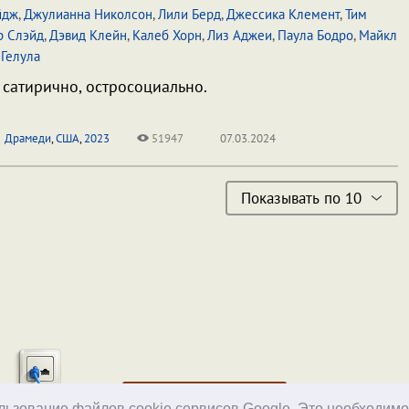
йдж
,
Джулианна Николсон
,
Лили Берд
,
Джессика Клемент
,
Тим
р Слэйд
,
Дэвид Клейн
,
Калеб Хорн
,
Лиз Аджеи
,
Паула Бодро
,
Майкл
Гелула
 сатирично, остросоциально.
Драмеди
,
США
,
2023
51947
07.03.2024
Показывать по 10
Хостинг
ользование файлов cookie сервисов Google. Это необходим