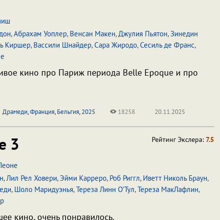
пиш
дон
,
Абрахам Уоплер
,
Венсан Макен
,
Джулия Пьятон
,
Зинедин
ь Киршер
,
Вассили Шнайдер
,
Сара Жиродо
,
Сесиль де Франс
,
ме
ивое кино про Париж периода Belle Epoque и про
Драмеди
,
Франция
,
Бельгия
,
2025
18258
20.11.2025
e 3
Рейтинг Экслера:
7.5
Леоне
н
,
Лил Рел Ховери
,
Эйми Карреро
,
Роб Риггл
,
Иветт Николь Браун
,
еди
,
Шоло Маридуэнья
,
Тереза Линн О’Тул
,
Тереза МакЛафлин
,
р
ее кино, очень понравилось.