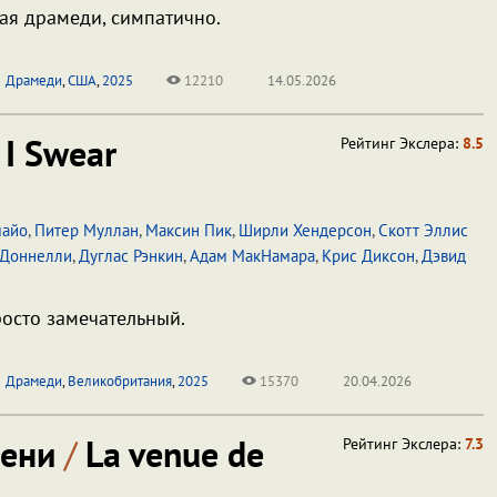
ая драмеди, симпатично.
Драмеди
,
США
,
2025
12210
14.05.2026
I Swear
Рейтинг Экслера:
8.5
майо
,
Питер Муллан
,
Максин Пик
,
Ширли Хендерсон
,
Скотт Эллис
 Доннелли
,
Дуглас Рэнкин
,
Адам МакНамара
,
Крис Диксон
,
Дэвид
осто замечательный.
Драмеди
,
Великобритания
,
2025
15370
20.04.2026
мени
/
La venue de
Рейтинг Экслера:
7.3