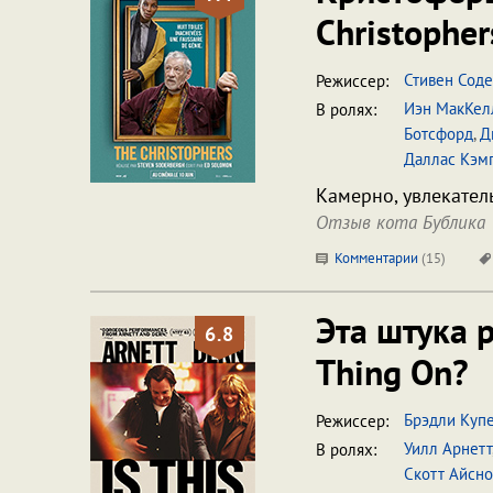
Christopher
Стивен Сод
Режиссер:
Иэн МакКел
В ролях:
Ботсфорд
,
Д
Даллас Кэм
Камерно, увлекател
Отзыв кота Бублика
Комментарии
(
15
)
Эта штука 
6.8
Thing On?
Брэдли Куп
Режиссер:
Уилл Арнетт
В ролях:
Скотт Айсно