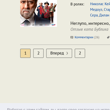
Николас Ке
В ролях:
Медоуз
,
Ста
Сера
,
Дилан 
Неглупо, интересно,
Отзыв кота Бублика
Комментарии
(
26
)
1
2
Вперед
2
Работая с этим сайтом, вы даете свое согласие на исп