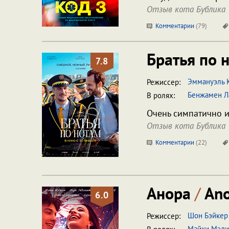
Отзыв кота Бублика
Комментарии
(
79
)
Братья по 
7.8
Эммануэль 
Режиссер:
Бенжамен Л
В ролях:
Очень симпатично и
Отзыв кота Бублика
Комментарии
(
22
)
Анора
/
Ano
6.0
Шон Бэйкер
Режиссер:
Майки Мэди