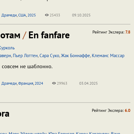
Драмеди
,
США
,
2025
25433
09.10.2025
нотам
/
En fanfare
Рейтинг Экслера:
7.8
Курколь
аверн
,
Пьер Лоттен
,
Сара Суко
,
Жак Боннаффе
,
Клеманс Массар
 совсем не шаблонно.
Драмеди
,
Франция
,
2024
29963
03.04.2025
ra
Рейтинг Экслера:
6.0
сон
,
Марк Эйдельштейн
,
Юра Борисов
,
Карен Карагулян
,
Ваче