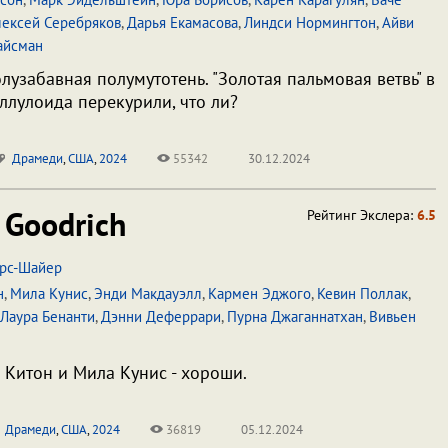
лексей Серебряков
,
Дарья Екамасова
,
Линдси Нормингтон
,
Айви
айсман
лузабавная полумутотень. "Золотая пальмовая ветвь" в
ллулоида перекурили, что ли?
Драмеди
,
США
,
2024
55342
30.12.2024
Goodrich
Рейтинг Экслера:
6.5
рс-Шайер
н
,
Мила Кунис
,
Энди Макдауэлл
,
Кармен Эджого
,
Кевин Поллак
,
Лаура Бенанти
,
Дэнни Деферрари
,
Пурна Джаганнатхан
,
Вивьен
Китон и Мила Кунис - хороши.
Драмеди
,
США
,
2024
36819
05.12.2024