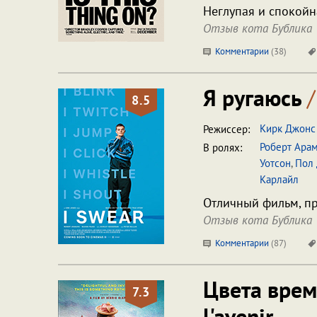
Неглупая и спокойн
Отзыв кота Бублика
Комментарии
(
38
)
Я ругаюсь
/
8.5
Кирк Джонс
Режиссер:
Роберт Ара
В ролях:
Уотсон
,
Пол
Карлайл
Отличный фильм, пр
Отзыв кота Бублика
Комментарии
(
87
)
Цвета вре
7.3
l'avenir