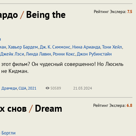
кардо
/
Being the
Рейтинг Экслера:
7.5
н
ман
,
Хавьер Бардем
,
Дж. К. Симмонс
,
Нина Арианда
,
Тони Хейл
,
,
Джейк Лэси
,
Линда Лавин
,
Ронни Кокс
,
Джон Рубинстайн
 этот фильм? Он чудесный совершенно! Но Люсиль
 не Кидман.
Драмеди
,
США
,
2021
50589
21.03.2024
х снов
/
Dream
Рейтинг Экслера:
6.8
 Боргли