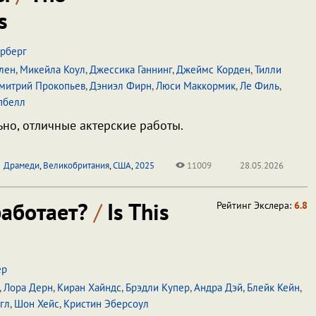
s
ерберг
лен
,
Микейла Коул
,
Джессика Ганнинг
,
Джеймс Корден
,
Тилли
митрий Прокопьев
,
Дэниэл Фирн
,
Люси Маккормик
,
Ле Филь
,
пбелл
ьно, отличные актерские работы.
Драмеди
,
Великобритания
,
США
,
2025
11009
28.05.2026
работает?
/
Is This
Рейтинг Экслера:
6.8
ер
,
Лора Дерн
,
Киран Хайндс
,
Брэдли Купер
,
Андра Дэй
,
Блейк Кейн
,
гл
,
Шон Хейс
,
Кристин Эберсоул