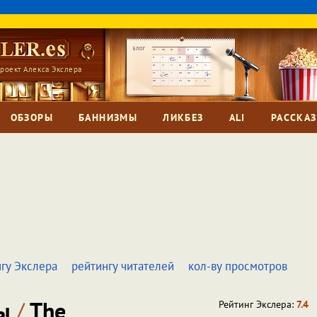
роект Алекса Экслера
ОБЗОРЫ
БАННИЗМЫ
ЛИКБЕЗ
ALI
РАССКА
гу Экслера
рейтингу читателей
кол-ву просмотров
ры
/
The
Рейтинг Экслера:
7.4