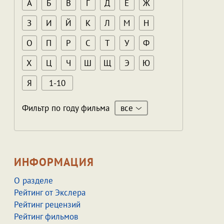
А
Б
В
Г
Д
Е
Ж
З
И
Й
К
Л
М
Н
О
П
Р
С
Т
У
Ф
Х
Ц
Ч
Ш
Щ
Э
Ю
Я
1-10
все
Фильтр по году фильма
ИНФОРМАЦИЯ
О разделе
Рейтинг от Экслера
Рейтинг рецензий
Рейтинг фильмов