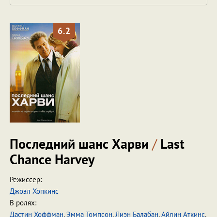
6.2
Последний шанс Харви
/
Last
Chance Harvey
Режиссер:
Джоэл Хопкинс
В ролях:
Дастин Хоффман
,
Эмма Томпсон
,
Лиэн Балабан
,
Айлин Аткинс
,