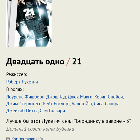
Двадцать одно
/
21
Режиссер:
Роберт Лукетич
В ролях:
Лоуренс Фишберн
,
Джош Гад
,
Джек Макги
,
Кевин Спейси
,
Джим Стерджесс
,
Кейт Босуорт
,
Аарон Йю
,
Лиса Лапира
,
Джейкоб Питтс
,
Сэм Голзари
Лучше бы этот Лукетич снял "Блондинку в законе - 3".
Дельный совет кота Бублика
Комментарии
(
49
)