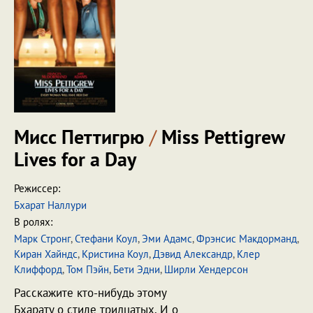
Мисс Петтигрю
/
Miss Pettigrew
Lives for a Day
Режиссер:
Бхарат Наллури
В ролях:
Марк Стронг
,
Стефани Коул
,
Эми Адамс
,
Фрэнсис Макдорманд
,
Киран Хайндс
,
Кристина Коул
,
Дэвид Александр
,
Клер
Клиффорд
,
Том Пэйн
,
Бети Эдни
,
Ширли Хендерсон
Расскажите кто-нибудь этому
Бхарату о стиле тридцатых. И о