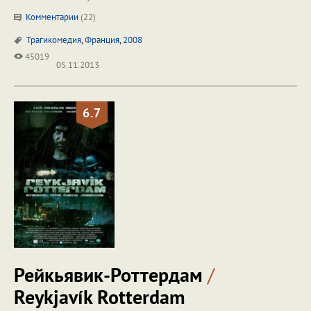
Комментарии
(
22
)
Трагикомедия
,
Франция
,
2008
45019
05.11.2013
6.7
Рейкьявик-Роттердам
/
Reykjavík Rotterdam