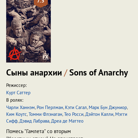
7.5
Сыны анархии
/
Sons of Anarchy
Режиссер:
Курт Саттер
В ролях:
Чарли Ханнэм
,
Рон Перлман
,
Кэти Сагал
,
Марк Бун Джуниор
,
Ким Коутс
,
Томми Флэнаган
,
Тео Росси
,
Дэйтон Калли
,
Мэгги
Сифф
,
Дэвид Лабрава
,
Дреа де Маттео
Помесь "Гамлета" со вторым