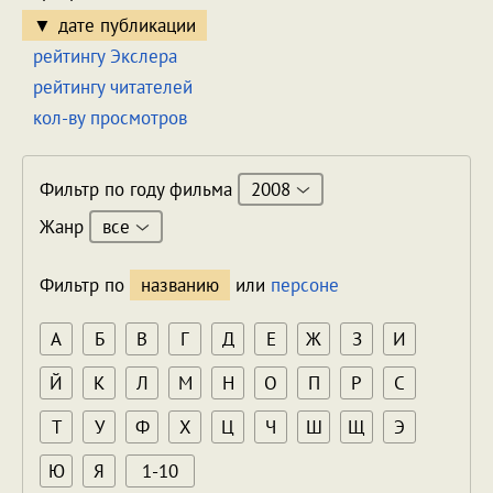
дате публикации
рейтингу Экслера
рейтингу читателей
кол-ву просмотров
2008
Фильтр по году фильма
все
Жанр
Фильтр по
названию
или
персоне
А
Б
В
Г
Д
Е
Ж
З
И
Й
К
Л
М
Н
О
П
Р
С
Т
У
Ф
Х
Ц
Ч
Ш
Щ
Э
Ю
Я
1-10