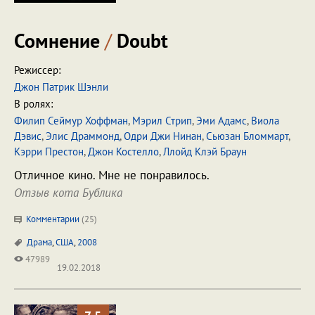
Сомнение
/
Doubt
Режиссер:
Джон Патрик Шэнли
В ролях:
Филип Сеймур Хоффман
,
Мэрил Стрип
,
Эми Адамс
,
Виола
Дэвис
,
Элис Драммонд
,
Одри Джи Нинан
,
Сьюзан Бломмарт
,
Кэрри Престон
,
Джон Костелло
,
Ллойд Клэй Браун
Отличное кино. Мне не понравилось.
Отзыв кота Бублика
Комментарии
(
25
)
Драма
,
США
,
2008
47989
19.02.2018