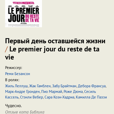
Первый день оставшейся жизни
/
Le premier jour du reste de ta
vie
Режиссер:
Реми Безансон
В ролях:
Жиль Леллуш
,
Жак Гамблен
,
Забу Брайтман
,
Дебора Франсуа
,
Марк-Андре Гронден
,
Пио Мармай
,
Роже Дюма
,
Сесиль
Кассель
,
Стэнли Вебер
,
Сара Коэн-Хадриа
,
Камилла Де Паззи
Чудесно.
Отзыв кота Бублика