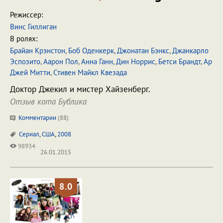
Режиссер:
Винс Гиллиган
В ролях:
Брайан Крэнстон
,
Боб Оденкерк
,
Джонатан Бэнкс
,
Джанкарло
Эспозито
,
Аарон Пол
,
Анна Ганн
,
Дин Норрис
,
Бетси Брандт
,
Ар
Джей Митти
,
Стивен Майкл Квезада
Доктор Джекил и мистер Хайзенберг.
Отзыв кота Бублика
Комментарии
(
88
)
Сериал
,
США
,
2008
98934
26.01.2015
8.0