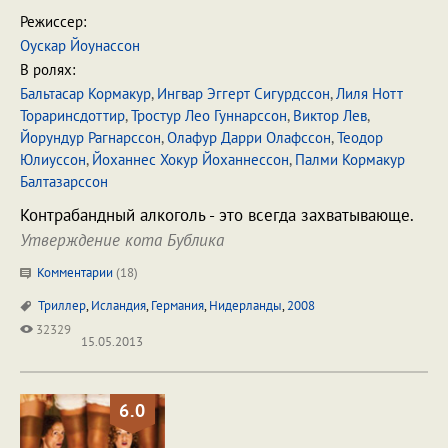
Режиссер:
Оускар Йоунассон
В ролях:
Бальтасар Кормакур
,
Ингвар Эггерт Сигурдссон
,
Лиля Нотт
Тораринсдоттир
,
Тростур Лео Гуннарссон
,
Виктор Лев
,
Йорундур Рагнарссон
,
Олафур Дарри Олафссон
,
Теодор
Юлиуссон
,
Йоханнес Хокур Йоханнессон
,
Палми Кормакур
Балтазарссон
Контрабандный алкоголь - это всегда захватывающе.
Утверждение кота Бублика
Комментарии
(
18
)
Триллер
,
Исландия
,
Германия
,
Нидерланды
,
2008
32329
15.05.2013
6.0