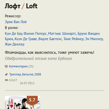
Лофт
/
Loft
Режиссер:
Эрик Ван Лой
В ролях:
Кун Де Бау
,
Филип Питерс
,
Маттиас Шонартс
,
Бруно Ванден
Брюк
,
Коэн Де Граве
,
Вирле Баетенс
,
Тине Реймер
,
Эн Миллер
,
Жан Деклер
Фламандцы, как выяснилось, тоже умеют зажечь!
Одобрительный отзыв кота Бублика
Комментарии
(
25
)
Триллер
,
Бельгия
,
2008
42637
26.07.2012
5.7