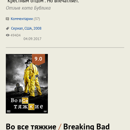
"Крестным отцом". Но впечатляет.
Отзыв кота Бублика
Комментарии
(
37
)
Сериал
,
США
,
2008
49404
04.09.2017
9.0
Во все тяжкие
/
Breaking Bad