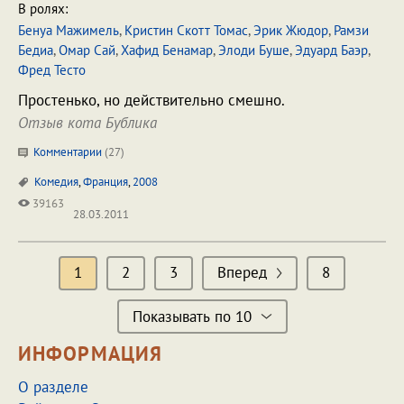
В ролях:
Бенуа Мажимель
,
Кристин Скотт Томас
,
Эрик Жюдор
,
Рамзи
Бедиа
,
Омар Сай
,
Хафид Бенамар
,
Элоди Буше
,
Эдуард Баэр
,
Фред Тесто
Простенько, но действительно смешно.
Отзыв кота Бублика
Комментарии
(
27
)
Комедия
,
Франция
,
2008
39163
28.03.2011
1
2
3
Вперед
8
Показывать по 10
ИНФОРМАЦИЯ
О разделе