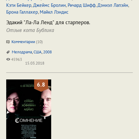
Кэти Бейкер
,
Джеймс Бролин
,
Ричард Шифф
,
Дэниэл Лапэйн
,
Брона Галлахер
,
Майкл Лэндис
Эдакий "Ла-Ла Ленд" для старперов.
Отзыв кота Бублика
Комментарии
(
10
)
Мелодрама
,
США
,
2008
45963
15.03.2018
6.8