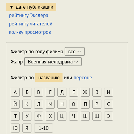
дате публикации
рейтингу Экслера
рейтингу читателей
кол-ву просмотров
все
Фильтр по году фильма
Военная мелодрама
Жанр
Фильтр по
названию
или
персоне
А
Б
В
Г
Д
Е
Ж
З
И
Й
К
Л
М
Н
О
П
Р
С
Т
У
Ф
Х
Ц
Ч
Ш
Щ
Э
Ю
Я
1-10