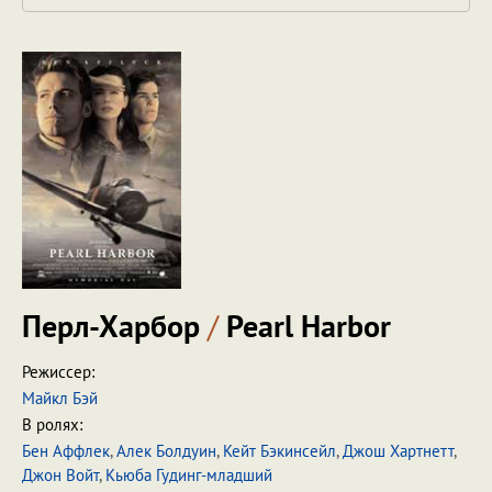
Перл-Харбор
/
Pearl Harbor
Режиссер:
Майкл Бэй
В ролях:
Бен Аффлек
,
Алек Болдуин
,
Кейт Бэкинсейл
,
Джош Хартнетт
,
Джон Войт
,
Кьюба Гудинг-младший