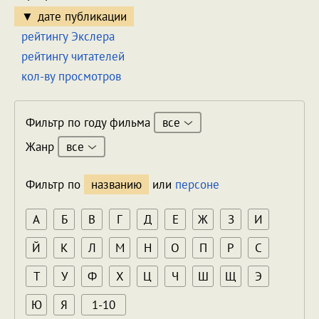
дате публикации
рейтингу Экслера
рейтингу читателей
кол-ву просмотров
все
Фильтр по году фильма
все
Жанр
Фильтр по
названию
или
персоне
А
Б
В
Г
Д
Е
Ж
З
И
Й
К
Л
М
Н
О
П
Р
С
Т
У
Ф
Х
Ц
Ч
Ш
Щ
Э
Ю
Я
1-10