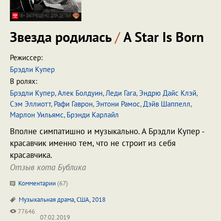
Звезда родилась
/
A Star Is Born
Режиссер:
Брэдли Купер
В ролях:
Брэдли Купер
,
Алек Болдуин
,
Леди Гага
,
Эндрю Дайс Клэй
,
Сэм Эллиотт
,
Рафи Гаврон
,
Энтони Рамос
,
Дэйв Шаппелл
,
Марлон Уильямс
,
Брэнди Карлайл
Вполне симпатишно и музыкально. А Брэдли Купер -
красавчик именно тем, что не строит из себя
красавчика.
Отзыв кота Бублика
Комментарии
(
67
)
Музыкальная драма
,
США
,
2018
77646
07.02.2019