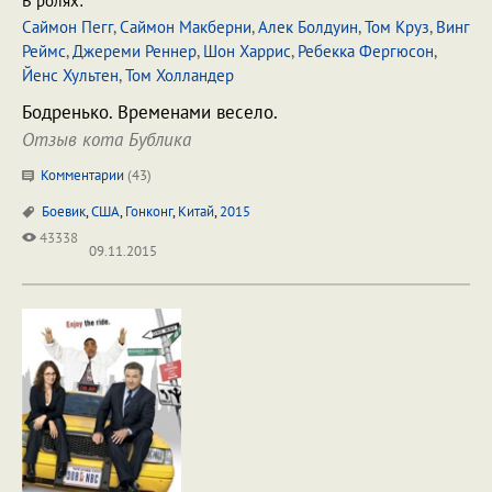
В ролях:
Саймон Пегг
,
Саймон Макберни
,
Алек Болдуин
,
Том Круз
,
Винг
Реймс
,
Джереми Реннер
,
Шон Харрис
,
Ребекка Фергюсон
,
Йенс Хультен
,
Том Холландер
Бодренько. Временами весело.
Отзыв кота Бублика
Комментарии
(
43
)
Боевик
,
США
,
Гонконг
,
Китай
,
2015
43338
09.11.2015