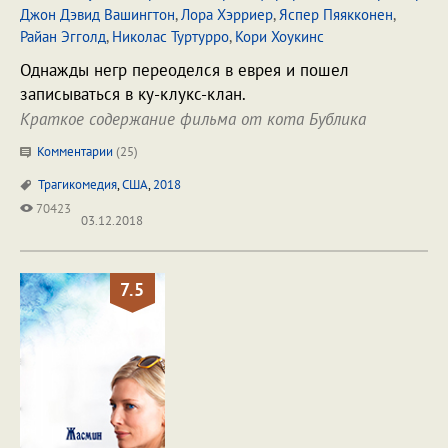
Джон Дэвид Вашингтон
,
Лора Хэрриер
,
Яспер Пяякконен
,
Райан Эгголд
,
Николас Туртурро
,
Кори Хоукинс
Однажды негр переоделся в еврея и пошел
записываться в ку-клукс-клан.
Краткое содержание фильма от кота Бублика
Комментарии
(
25
)
Трагикомедия
,
США
,
2018
70423
03.12.2018
7.5