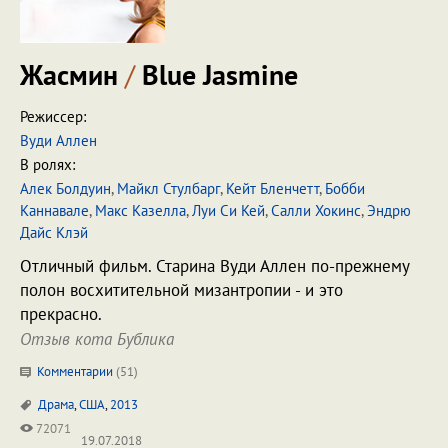
Жасмин
/
Blue Jasmine
Режиссер:
Вуди Аллен
В ролях:
Алек Болдуин
,
Майкл Стулбарг
,
Кейт Бленчетт
,
Бобби
Каннавале
,
Макс Казелла
,
Луи Си Кей
,
Салли Хокинс
,
Эндрю
Дайс Клэй
Отличный фильм. Старина Вуди Аллен по-прежнему
полон восхитительной мизантропии - и это
прекрасно.
Отзыв кота Бублика
Комментарии
(
51
)
Драма
,
США
,
2013
72071
19.07.2018