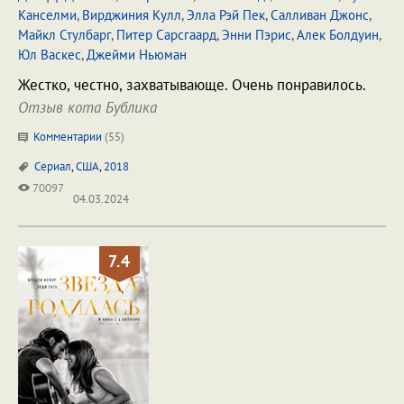
Канселми
,
Вирджиния Кулл
,
Элла Рэй Пек
,
Салливан Джонс
,
Майкл Стулбарг
,
Питер Сарсгаард
,
Энни Пэрис
,
Алек Болдуин
,
Юл Васкес
,
Джейми Ньюман
Жестко, честно, захватывающе. Очень понравилось.
Отзыв кота Бублика
Комментарии
(
55
)
Сериал
,
США
,
2018
70097
04.03.2024
7.4