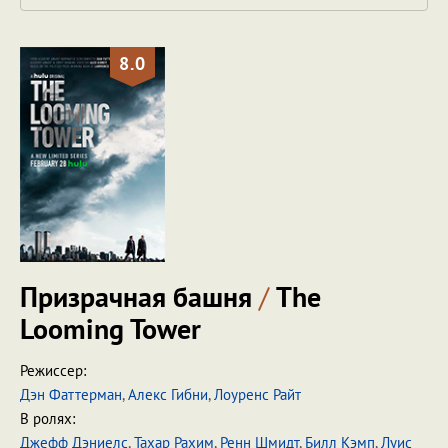
8.0
Призрачная башня
/
The
Looming Tower
Режиссер:
Дэн Фаттерман
,
Алекс Гибни
,
Лоуренс Райт
В ролях:
Джефф Дэниелс
,
Тахар Рахим
,
Ренн Шмидт
,
Билл Кэмп
,
Луис