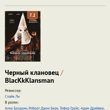
7.2
Черный клановец
/
BlacKkKlansman
Режиссер:
Спайк Ли
В ролях:
Алек Болдуин
,
Роберт Джон Берк
,
Тофер Грейс
,
Адам Драйвер
,