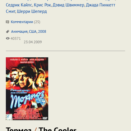
Седрик Кайлс
,
Крис Рок
,
Дэвид Швиммер
,
Джада Пинкетт
Смит
,
Шерри Шеперд
Комментарии
(
25
)
Анимация
,
США
,
2008
40371
23.04.2009
Тормоз
/
The Cooler