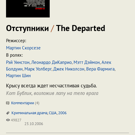
Отступники
/
The Departed
Режиссер:
Мартин Скорсезе
В ролях:
Рэй Уинстон
,
Леонардо ДиКаприо
,
Мэтт Дэймон
,
Алек
Болдуин
,
Марк Уолберг
,
Джек Николсон
,
Вера Фармига
,
Мартин Шин
Крысу всегда ждет несчастливая судьба.
Кот Бублик, возложив лапу на тело врага
Комментарии
(
4
)
Криминальная драма
,
США
,
2006
49827
23.10.2006