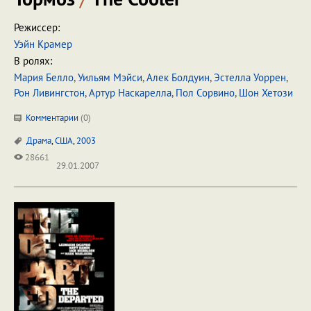
Режиссер:
Уэйн Крамер
В ролях:
Мария Белло
,
Уильям Мэйси
,
Алек Болдуин
,
Эстелла Уоррен
,
Рон Ливингстон
,
Артур Наскарелла
,
Пол Сорвино
,
Шон Хетози
Комментарии
(
0
)
Драма
,
США
,
2003
28661
29.01.2007