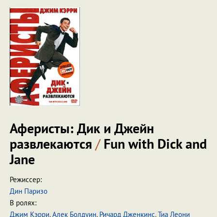
Аферисты: Дик и Джейн
развлекаются
/
Fun with Dick and
Jane
Режиссер:
Дин Паризо
В ролях:
Джим Кэрри
,
Алек Болдуин
,
Ричард Дженкинс
,
Тиа Леони