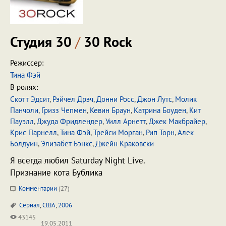
Студия 30
/
30 Rock
Режиссер:
Тина Фэй
В ролях:
Скотт Эдсит
,
Рэйчел Дрэч
,
Донни Росс
,
Джон Лутс
,
Молик
Панчоли
,
Гризз Чепмен
,
Кевин Браун
,
Катрина Боуден
,
Кит
Пауэлл
,
Джуда Фридлендер
,
Уилл Арнетт
,
Джек Макбрайер
,
Крис Парнелл
,
Тина Фэй
,
Трейси Морган
,
Рип Торн
,
Алек
Болдуин
,
Элизабет Бэнкс
,
Джейн Краковски
Я всегда любил Saturday Night Live.
Признание кота Бублика
Комментарии
(
27
)
Сериал
,
США
,
2006
43145
19.05.2011