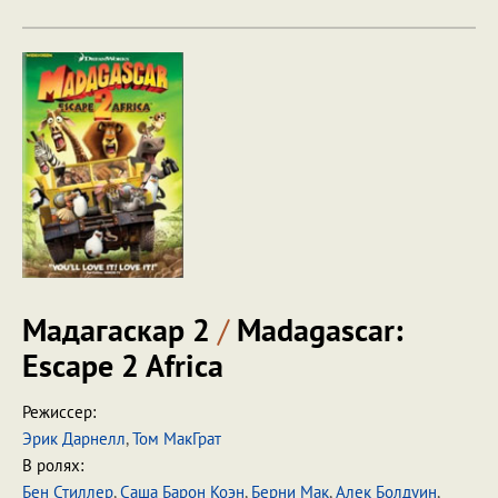
Мадагаскар 2
/
Madagascar:
Escape 2 Africa
Режиссер:
Эрик Дарнелл
,
Том МакГрат
В ролях:
Бен Стиллер
,
Саша Барон Коэн
,
Берни Мак
,
Алек Болдуин
,