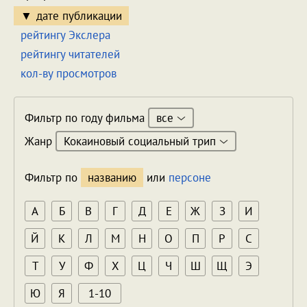
дате публикации
рейтингу Экслера
рейтингу читателей
кол-ву просмотров
все
Фильтр по году фильма
Кокаиновый социальный трип
Жанр
Фильтр по
названию
или
персоне
А
Б
В
Г
Д
Е
Ж
З
И
Й
К
Л
М
Н
О
П
Р
С
Т
У
Ф
Х
Ц
Ч
Ш
Щ
Э
Ю
Я
1-10