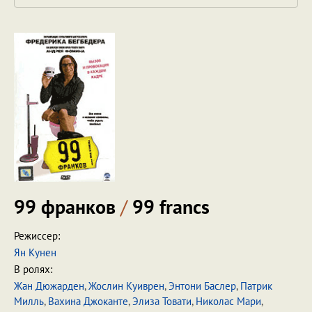
99 франков
/
99 francs
Режиссер:
Ян Кунен
В ролях:
Жан Дюжарден
,
Жослин Куиврен
,
Энтони Баслер
,
Патрик
Милль
,
Вахина Джоканте
,
Элиза Товати
,
Николас Мари
,