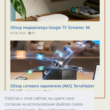
Обзор медиаплеера Google TV Streamer 4K
03.06.2026
91
Обзор сетевого накопителя (NAS) TerraMaster
F4-425
23.06.2026
100
Работая с этим сайтом, вы даете свое
согласие на использование файлов cookie