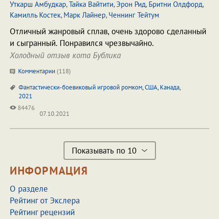
Уткарш Амбудкар
,
Тайка Вайтити
,
Эрон Рид
,
Бритни Олдфорд
,
Камилль Костек
,
Марк Лайнер
,
Ченнинг Тейтум
Отличный жанровый сплав, очень здорово сделанный
и сыгранный. Понравился чрезвычайно.
Холодный отзыв кота Бублика
Комментарии
(
118
)
Фантастически-боевиковый игровой ромком
,
США
,
Канада
,
2021
84476
07.10.2021
Показывать по 10
ИНФОРМАЦИЯ
О разделе
Рейтинг от Экслера
Рейтинг рецензий