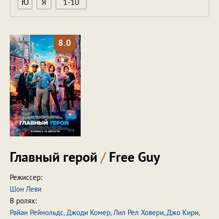
Ю
Я
1-10
8.0
Главный герой
/
Free Guy
Режиссер:
Шон Леви
В ролях:
Райан Рейнольдс
,
Джоди Комер
,
Лил Рел Ховери
,
Джо Кири
,