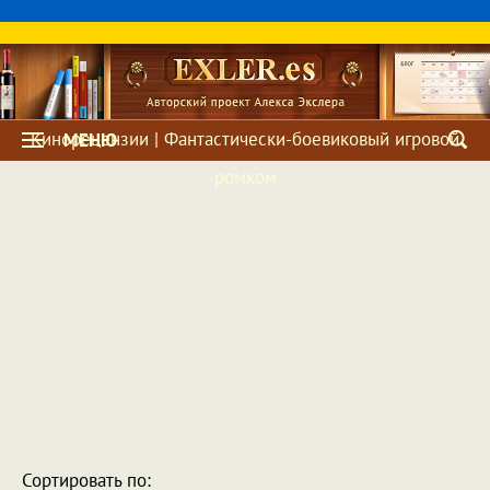
Кинорецензии | Фантастически-боевиковый игровой
МЕНЮ
ромком
Сортировать по: