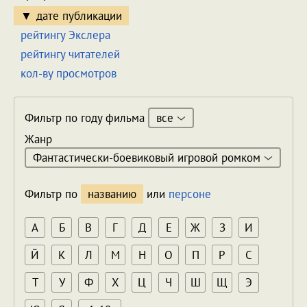
дате публикации
рейтингу Экслера
рейтингу читателей
кол-ву просмотров
все
Фильтр по году фильма
Жанр
Фантастически-боевиковый игровой ромком
Фильтр по
названию
или
персоне
А
Б
В
Г
Д
Е
Ж
З
И
Й
К
Л
М
Н
О
П
Р
С
Т
У
Ф
Х
Ц
Ч
Ш
Щ
Э