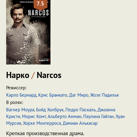
7.5
Нарко
/
Narcos
Режиссер:
Карло Бернард
,
Крис Бранкато
,
Даг Миро
,
Жозе Падилья
В ролях:
Вагнер Моура
,
Бойд Холбрук
,
Педро Паскаль
,
Джоанна
Кристи
,
Морис Комт
,
Альберто Амман
,
Паулина Гайтан
,
Хуан
Мурсия
,
Хорхе Монтерроса
,
Дамиан Алькасар
Крепкая производственная драма.