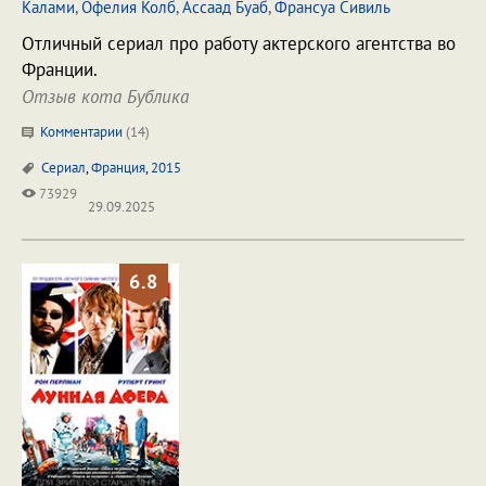
Калами
,
Офелия Колб
,
Ассаад Буаб
,
Франсуа Сивиль
Отличный сериал про работу актерского агентства во
Франции.
Отзыв кота Бублика
Комментарии
(
14
)
Сериал
,
Франция
,
2015
73929
29.09.2025
6.8