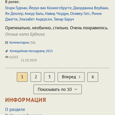
В ролях:
Генри Гудман
,
Йерун ван Конингсбругге
,
Джорджина Вербаан
,
Ян Деклер
,
Анкур Баль
,
Навид Чоудри
,
Оливер Гатс
,
Ронни
Джатти
,
Элизабет Андерсен
,
Тамар Баруч
Оригинально, необычно, стильно. Очень понравилось.
Отзыв кота Бублика
Комментарии
(
36
)
Комедийная мелодрама
,
2015
66303
22.10.2018
1
2
3
Вперед
6
Показывать по 10
ИНФОРМАЦИЯ
О разделе