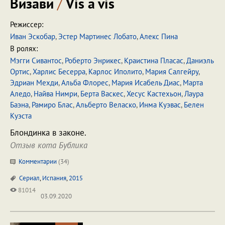
Визави
/
Vis a vis
Режиссер:
Иван Эскобар
,
Эстер Мартинес Лобато
,
Алекс Пина
В ролях:
Мэгги Сивантос
,
Роберто Энрикес
,
Краистина Пласас
,
Даниэль
Ортис
,
Харлис Бесерра
,
Карлос Иполито
,
Мария Салгейру
,
Эдриан Мехди
,
Альба Флорес
,
Мария Исабель Диас
,
Марта
Аледо
,
Найва Нимри
,
Берта Васкес
,
Хесус Кастехьон
,
Лаура
Баэна
,
Рамиро Блас
,
Альберто Веласко
,
Инма Куэвас
,
Белен
Куэста
Блондинка в законе.
Отзыв кота Бублика
Комментарии
(
34
)
Сериал
,
Испания
,
2015
81014
03.09.2020