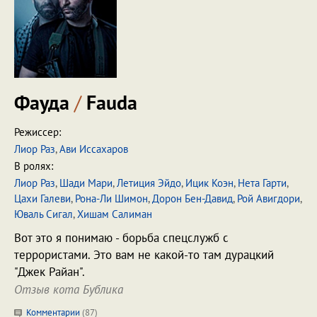
Фауда
/
Fauda
Режиссер:
Лиор Раз
,
Ави Иссахаров
В ролях:
Лиор Раз
,
Шади Мари
,
Летиция Эйдо
,
Ицик Коэн
,
Нета Гарти
,
Цахи Галеви
,
Рона-Ли Шимон
,
Дорон Бен-Давид
,
Рой Авигдори
,
Юваль Сигал
,
Хишам Салиман
Вот это я понимаю - борьба спецслужб с
террористами. Это вам не какой-то там дурацкий
"Джек Райан".
Отзыв кота Бублика
Комментарии
(
87
)