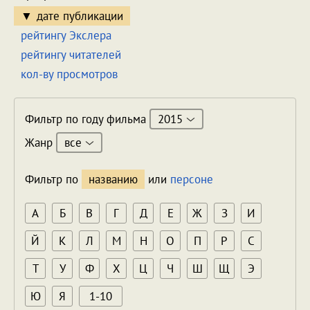
дате публикации
рейтингу Экслера
рейтингу читателей
кол-ву просмотров
2015
Фильтр по году фильма
все
Жанр
Фильтр по
названию
или
персоне
А
Б
В
Г
Д
Е
Ж
З
И
Й
К
Л
М
Н
О
П
Р
С
Т
У
Ф
Х
Ц
Ч
Ш
Щ
Э
Ю
Я
1-10