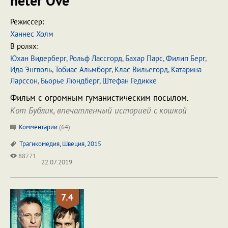
heter Ove
Режиссер:
Ханнес Холм
В ролях:
Юхан Видерберг
,
Рольф Лассгорд
,
Бахар Парс
,
Филип Берг
,
Ида Энгволь
,
Тобиас Альмборг
,
Клас Вильегорд
,
Катарина
Ларссон
,
Бьорье Люндберг
,
Штефан Гедикке
Фильм с огромным гуманистическим посылом.
Кот Бублик, впечатленный историей с кошкой
Комментарии
(
64
)
Трагикомедия
,
Швеция
,
2015
88771
22.07.2019
7.4