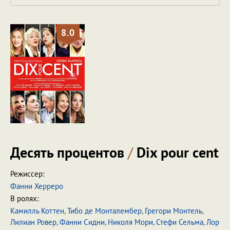
8.0
Десять процентов
/
Dix pour cent
Режиссер:
Фанни Херреро
В ролях:
Камилль Коттен
,
Тибо де Монталембер
,
Грегори Монтель
,
Лилиан Ровер
,
Фанни Сидни
,
Николя Мори
,
Стефи Сельма
,
Лор