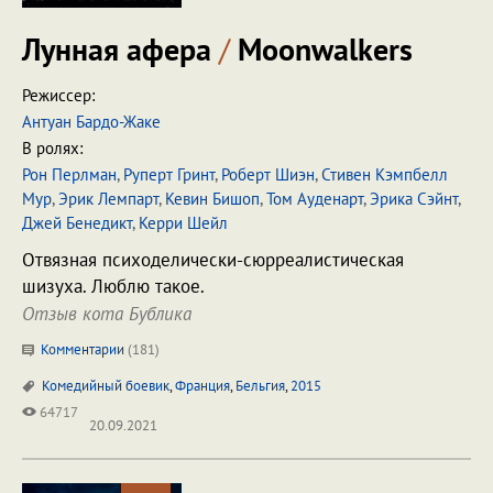
Лунная афера
/
Moonwalkers
Режиссер:
Антуан Бардо-Жаке
В ролях:
Рон Перлман
,
Руперт Гринт
,
Роберт Шиэн
,
Стивен Кэмпбелл
Мур
,
Эрик Лемпарт
,
Кевин Бишоп
,
Том Ауденарт
,
Эрика Сэйнт
,
Джей Бенедикт
,
Керри Шейл
Отвязная психоделически-сюрреалистическая
шизуха. Люблю такое.
Отзыв кота Бублика
Комментарии
(
181
)
Комедийный боевик
,
Франция
,
Бельгия
,
2015
64717
20.09.2021