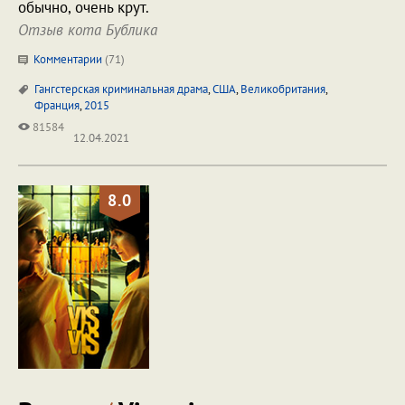
обычно, очень крут.
Отзыв кота Бублика
Комментарии
(
71
)
Гангстерская криминальная драма
,
США
,
Великобритания
,
Франция
,
2015
81584
12.04.2021
8.0