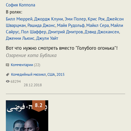
София Коппола
В ролях:
Билл Мюррей
,
Джордж Клуни
,
Эми Полер
,
Крис Рок
,
Джейсон
Шварцман
,
Рашида Джонс
,
Майя Рудольф
,
Майкл Сера
,
Майли
Сайрус
,
Пол Шаффер
,
Дмитрий Дмитров
,
Дэвид Джохансен
,
Дженни Льюис
,
Джули Уайт
Вот что нужно смотреть вместо "Голубого огонька"!
Озарение кота Бублика
Комментарии
(
22
)
Комедийный мюзикл
,
США
,
2015
68294
28.12.2018
8.2