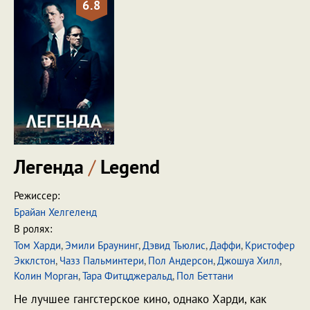
6.8
Легенда
/
Legend
Режиссер:
Брайан Хелгеленд
В ролях:
Том Харди
,
Эмили Браунинг
,
Дэвид Тьюлис
,
Даффи
,
Кристофер
Экклстон
,
Чазз Пальминтери
,
Пол Андерсон
,
Джошуа Хилл
,
Колин Морган
,
Тара Фитцджеральд
,
Пол Беттани
Не лучшее гангстерское кино, однако Харди, как