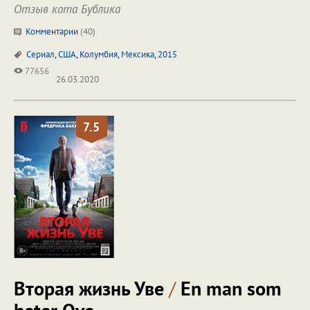
Отзыв кота Бублика
Комментарии
(
40
)
Сериал
,
США
,
Колумбия
,
Мексика
,
2015
77656
26.03.2020
7.5
Вторая жизнь Уве
/
En man som