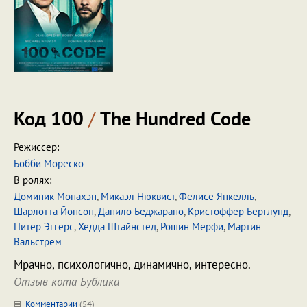
Код 100
/
The Hundred Code
Режиссер:
Бобби Мореско
В ролях:
Доминик Монахэн
,
Микаэл Нюквист
,
Фелисе Янкелль
,
Шарлотта Йонсон
,
Данило Беджарано
,
Кристоффер Берглунд
,
Питер Эггерс
,
Хедда Штайнстед
,
Рошин Мерфи
,
Мартин
Вальстрем
Мрачно, психологично, динамично, интересно.
Отзыв кота Бублика
Комментарии
(
54
)