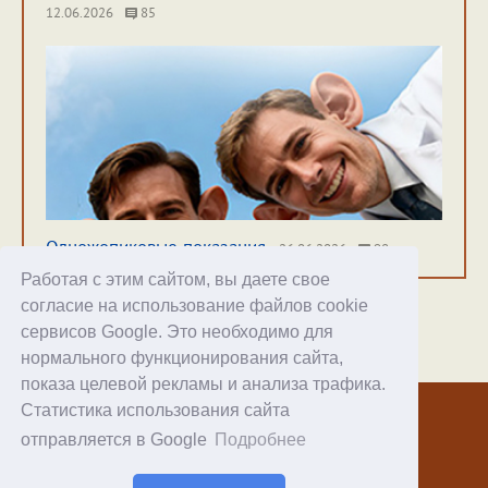
12.06.2026
85
Одножопиковые показания
26.06.2026
98
Работая с этим сайтом, вы даете свое
согласие на использование файлов cookie
сервисов Google. Это необходимо для
нормального функционирования сайта,
Хостинг
показа целевой рекламы и анализа трафика.
Статистика использования сайта
© 1998–2026 Alex Exler
отправляется в Google
Подробнее
Facebook
RSS статей