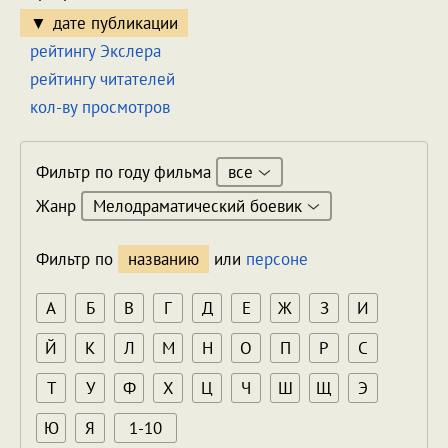
дате публикации
рейтингу Экслера
рейтингу читателей
кол-ву просмотров
все
Фильтр по году фильма
Мелодраматический боевик
Жанр
Фильтр по
названию
или
персоне
А
Б
В
Г
Д
Е
Ж
З
И
Й
К
Л
М
Н
О
П
Р
С
Т
У
Ф
Х
Ц
Ч
Ш
Щ
Э
Ю
Я
1-10