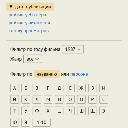
дате публикации
рейтингу Экслера
рейтингу читателей
кол-ву просмотров
1987
Фильтр по году фильма
все
Жанр
Фильтр по
названию
или
персоне
А
Б
В
Г
Д
Е
Ж
З
И
Й
К
Л
М
Н
О
П
Р
С
Т
У
Ф
Х
Ц
Ч
Ш
Щ
Э
Ю
Я
1-10