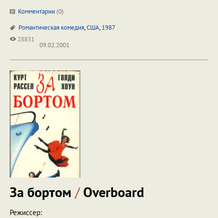
Комментарии
(
0
)
Романтическая комедия
,
США
,
1987
28831
09.02.2001
За бортом
/
Overboard
Режиссер: