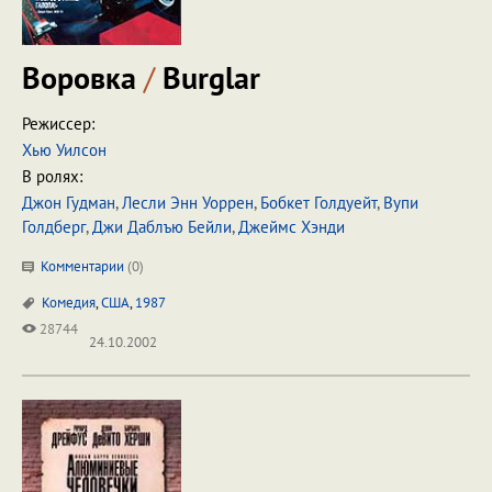
Воровка
/
Burglar
Режиссер:
Хью Уилсон
В ролях:
Джон Гудман
,
Лесли Энн Уоррен
,
Бобкет Голдуейт
,
Вупи
Голдберг
,
Джи Даблъю Бейли
,
Джеймс Хэнди
Комментарии
(
0
)
Комедия
,
США
,
1987
28744
24.10.2002