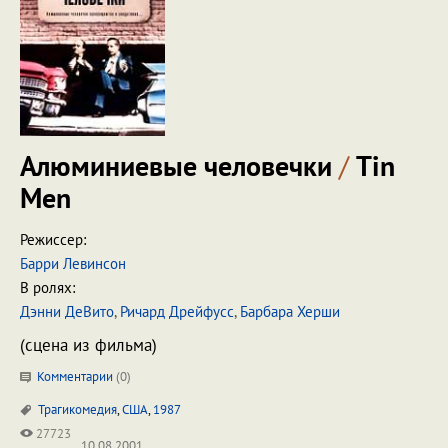
Алюминиевые человечки
/
Tin
Men
Режиссер:
Барри Левинсон
В ролях:
Дэнни ДеВито
,
Ричард Дрейфусс
,
Барбара Херши
(сцена из фильма)
Комментарии
(
0
)
Трагикомедия
,
США
,
1987
27723
10.08.2001