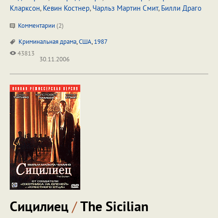
Кларксон
,
Кевин Костнер
,
Чарльз Мартин Смит
,
Билли Драго
Комментарии
(
2
)
Криминальная драма
,
США
,
1987
43813
30.11.2006
Сицилиец
/
The Sicilian