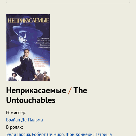
Неприкасаемые
/
The
Untouchables
Режиссер:
Брайан Де Пальма
В ролях:
Энди Гарсиа
,
Роберт Де Ниро
,
Шон Коннери
,
Пэтриша