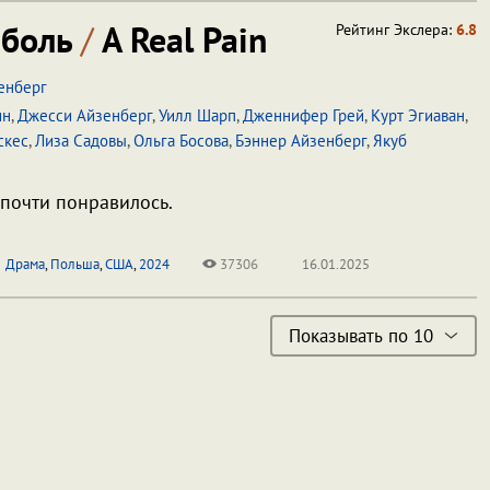
 боль
/
A Real Pain
Рейтинг Экслера:
6.8
енберг
ин
,
Джесси Айзенберг
,
Уилл Шарп
,
Дженнифер Грей
,
Курт Эгиаван
,
скес
,
Лиза Садовы
,
Ольга Босова
,
Бэннер Айзенберг
,
Якуб
почти понравилось.
Драма
,
Польша
,
США
,
2024
37306
16.01.2025
Показывать по 10