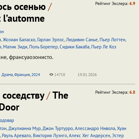
ось осенью
/
Рейтинг Экслера:
6.9
 l’automne
он
н
,
Жозиан Баласко
,
Гарлан Эрлос
,
Людивин Санье
,
Пьер Лоттен
,
н
,
Малик Зиди
,
Поль Борепер
,
Сидики Бакаба
,
Пьер Ле Коз
нне, франсуаозонисто.
Драма
,
Франция
,
2024
14758
19.01.2026
 соседству
/
The
Рейтинг Экслера:
6.8
Door
одовар
тон
,
Джулианна Мур
,
Джон Туртурро
,
Алессандро Нивола
,
Хуан
,
Рауль Аревало
,
Виктория Луэнго
,
Алекс Хег Андерсен
,
Эстер