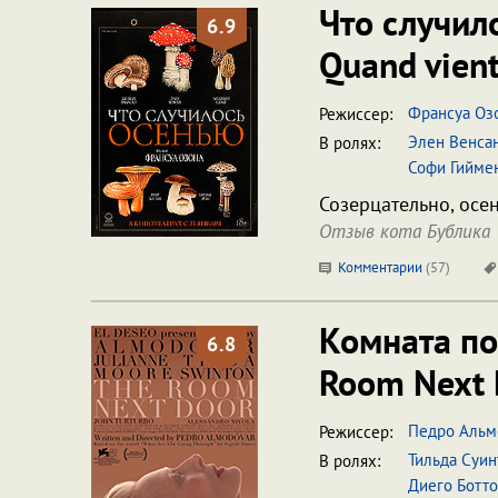
Что случил
6.9
Quand vient
Франсуа Оз
Режиссер:
Элен Венса
В ролях:
Софи Гийме
Созерцательно, осе
Отзыв кота Бублика
Комментарии
(
57
)
Комната по
6.8
Room Next 
Педро Альм
Режиссер:
Тильда Суин
В ролях:
Диего Ботто