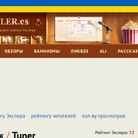
роект Алекса Экслера
ОБЗОРЫ
БАННИЗМЫ
ЛИКБЕЗ
ALI
РАССКА
гу Экслера
рейтингу читателей
кол-ву просмотров
ик
/
Tuner
Рейтинг Экслера:
7.3