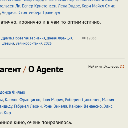
иельсен Ли
,
Еспер Кристенсен
,
Лена Эндре
,
Кори Майкл Смит
,
,
Андреас Столтенберг Гранеруд
атично, иронично и в чем-то оптимистично.
Драма
,
Норвегия
,
Германия
,
Дания
,
Франция
,
12063
Швеция
,
Великобритания
,
2025
агент
/
O Agente
Рейтинг Экслера:
7.3
донса Филью
ра
,
Карлос Франциско
,
Таня Мария
,
Роберио Диохенес
,
Мария
андиду
,
Габриел Леони
,
Рони Вийела
,
Кайони Венансио
,
Элис
до Кир
йное кино, очень понравилось.