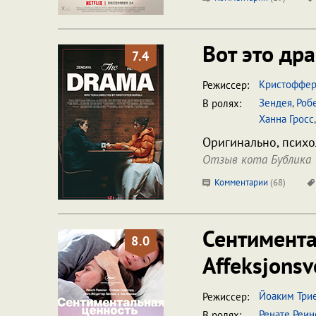
Вот это др
7.4
Кристоффер
Режиссер:
Зендея
,
Роб
В ролях:
Ханна Гросс
Оригинально, психо
Отзыв кота Бублика
Комментарии
(
68
)
Сентимент
8.0
Affeksjonsv
Йоаким Три
Режиссер:
Ренате Реин
В ролях: