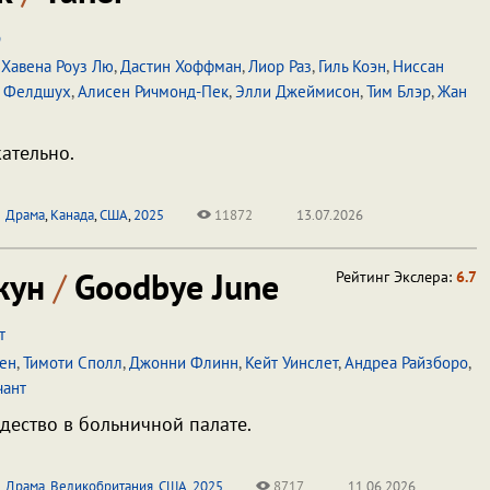
р
,
Хавена Роуз Лю
,
Дастин Хоффман
,
Лиор Раз
,
Гиль Коэн
,
Ниссан
а Фелдшух
,
Алисен Ричмонд-Пек
,
Элли Джеймисон
,
Тим Блэр
,
Жан
ательно.
Драма
,
Канада
,
США
,
2025
11872
13.07.2026
жун
/
Goodbye June
Рейтинг Экслера:
6.7
т
ен
,
Тимоти Сполл
,
Джонни Флинн
,
Кейт Уинслет
,
Андреа Райзборо
,
чант
ество в больничной палате.
Драма
,
Великобритания
,
США
,
2025
8717
11.06.2026