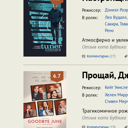
Дэниэл Роэ
Режиссер:
Лео Вудалл
В ролях:
Сакира
,
Тов
Рено
Атмосферно и увлек
Отзыв кота Бублика
Комментарии
(
27
)
Прощай, Д
6.7
Кейт Уинсле
Режиссер:
Хелен Мирр
В ролях:
Стивен Мер
Трагикомичное рожд
Отзыв кота Бублика
Комментарии
(
19
)