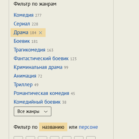
Фильтр по жанрам
Комедия
277
Сериал
228
Драма
184
Боевик
181
Трагикомедия
163
Фантастический боевик
123
Криминальная драма
99
Анимация
72
Триллер
49
Романтическая комедия
45
Комедийный боевик
38
Все жанры
Фильтр по
названию
или
персоне