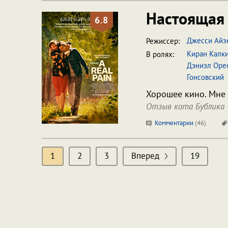
Настоящая
6.8
Джесси Айз
Режиссер:
Киран Калк
В ролях:
Дэниэл Оре
Гонсовский
Хорошее кино. Мне 
Отзыв кота Бублика
Комментарии
(
46
)
1
2
3
Вперед
19