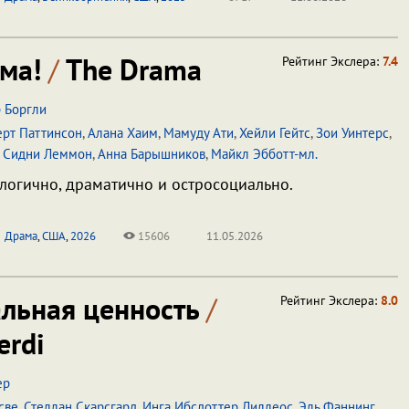
ама!
/
The Drama
Рейтинг Экслера:
7.4
 Боргли
ерт Паттинсон
,
Алана Хаим
,
Мамуду Ати
,
Хейли Гейтс
,
Зои Уинтерс
,
,
Сидни Леммон
,
Анна Барышников
,
Майкл Эбботт-мл.
логично, драматично и остросоциально.
Драма
,
США
,
2026
15606
11.05.2026
альная ценность
/
Рейтинг Экслера:
8.0
erdi
ер
све
,
Стеллан Скарсгард
,
Инга Ибсдоттер Лиллеос
,
Эль Фаннинг
,