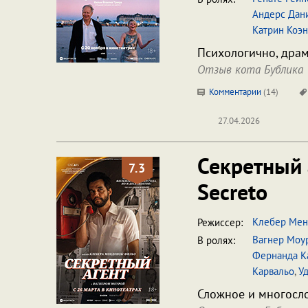
Андерс Дан
Катрин Коэн
Психологично, драм
Отзыв кота Бублика
Комментарии
(
14
)
27.04.2026
Секретный 
7.3
Secreto
Клебер Мен
Режиссер:
Вагнер Моу
В ролях:
Фернанда К
Карвальо
,
У
Сложное и многосло