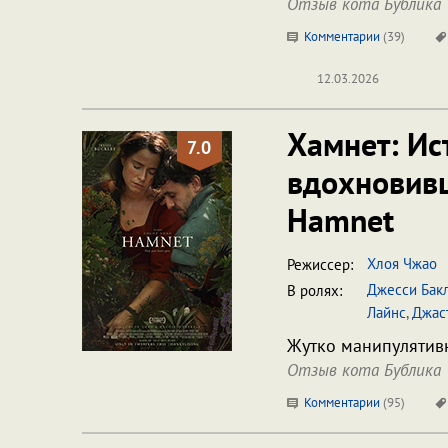
Отзыв кота Бублика
Комментарии
(
39
)
12.03.2026
Хамнет: Ис
7.0
вдохновив
Hamnet
Хлоя Чжао
Режиссер:
Джесси Бак
В ролях:
Лайнс
,
Джас
Жутко манипулятивн
Отзыв кота Бублика
Комментарии
(
95
)