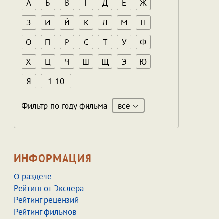
А
Б
В
Г
Д
Е
Ж
З
И
Й
К
Л
М
Н
О
П
Р
С
Т
У
Ф
Х
Ц
Ч
Ш
Щ
Э
Ю
Я
1-10
все
Фильтр по году фильма
ИНФОРМАЦИЯ
О разделе
Рейтинг от Экслера
Рейтинг рецензий
Рейтинг фильмов