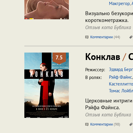
Макгрегор
,
Визуально безукориз
короткометражка.
Отзыв кота Бублика
Комментарии
(
44
)
Конклав
/
C
7.5
Эдвард Бер
Режиссер:
Рэйф Файнс
В ролях:
Кастеллитт
Томас Лойб
Церковные интриги 
Рэйфа Файнса.
Отзыв кота Бублика
Комментарии
(
98
)