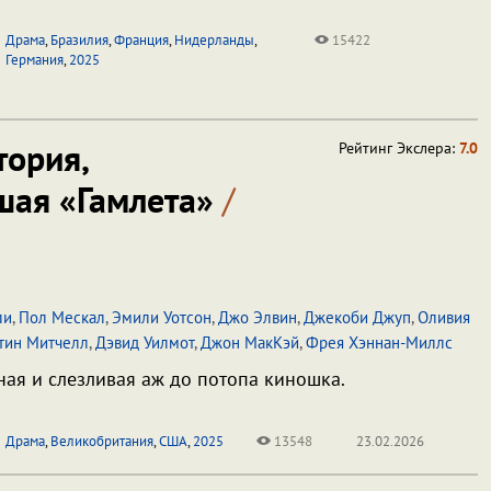
Драма
,
Бразилия
,
Франция
,
Нидерланды
,
15422
Германия
,
2025
тория,
Рейтинг Экслера:
7.0
шая «Гамлета»
/
ли
,
Пол Мескал
,
Эмили Уотсон
,
Джо Элвин
,
Джекоби Джуп
,
Оливия
тин Митчелл
,
Дэвид Уилмот
,
Джон МакКэй
,
Фрея Хэннан-Миллс
ая и слезливая аж до потопа киношка.
Драма
,
Великобритания
,
США
,
2025
13548
23.02.2026