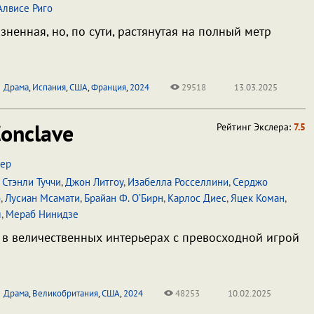
Алвисе Риго
ненная, но, по сути, растянутая на полный метр
Драма
,
Испания
,
США
,
Франция
,
2024
29518
13.03.2025
onclave
Рейтинг Экслера:
7.5
гер
,
Стэнли Туччи
,
Джон Литгоу
,
Изабелла Росселлини
,
Серджо
о
,
Лусиан Мсамати
,
Брайан Ф. О’Бирн
,
Карлос Диес
,
Яцек Коман
,
л
,
Мераб Нинидзе
в величественных интерьерах с превосходной игрой
Драма
,
Великобритания
,
США
,
2024
48253
10.02.2025