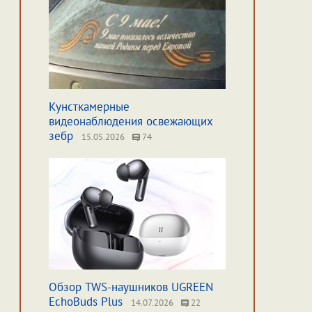
Кунсткамерные
видеонаблюдения освежающих
зебр
15.05.2026
74
Обзор TWS-наушников UGREEN
EchoBuds Plus
14.07.2026
22