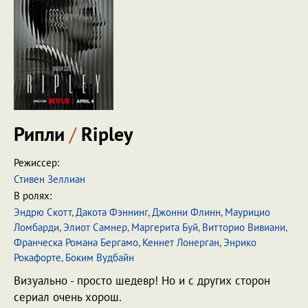
Рипли
/
Ripley
Режиссер:
Стивен Зеллиан
В ролях:
Эндрю Скотт
,
Дакота Фэннинг
,
Джонни Флинн
,
Маурицио
Ломбарди
,
Элиот Самнер
,
Маргерита Буй
,
Витторио Вивиани
,
Франческа Романа Бергамо
,
Кеннет Лонерган
,
Энрико
Рокафорте
,
Боким Вудбайн
Визуально - просто шедевр! Но и с других сторон
сериал очень хорош.