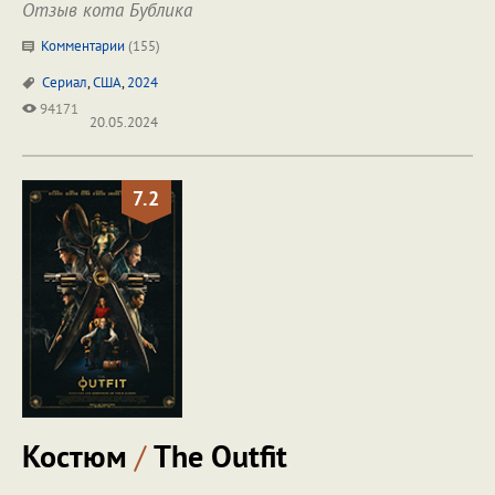
Отзыв кота Бублика
Комментарии
(
155
)
Сериал
,
США
,
2024
94171
20.05.2024
7.2
Костюм
/
The Outfit