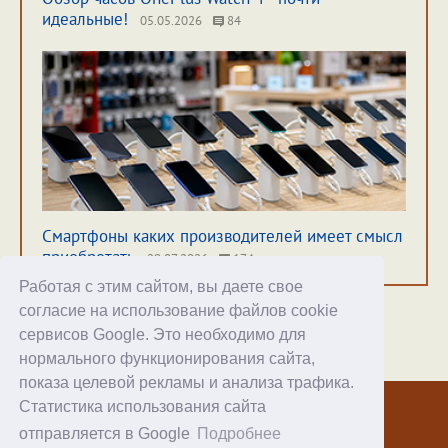
идеальные!
05.05.2026
84
Смартфоны каких производителей имеет смысл
приобретать
29.07.2026
174
Работая с этим сайтом, вы даете свое
согласие на использование файлов cookie
сервисов Google. Это необходимо для
нормального функционирования сайта,
Хостинг
показа целевой рекламы и анализа трафика.
Статистика использования сайта
© 1998–2026 Alex Exler
отправляется в Google
Подробнее