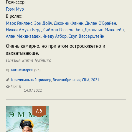
Режиссер:
Грэм Мур
В ролях:
Марк Райлэнс
,
Зои Дойч
,
Джонни Флинн
,
Дилан О’Брайен
,
Никки Амука-Берд
,
Саймон Расселл Бил
,
Джонатан Макклейн
,
Алан Мехдизадех
,
Чиеду Агбор
,
Скуп Вассерштейн
Очень камерно, но при этом остросюжетно и
захватывающе.
Отзыв кота Бублика
Комментарии
(
93
)
Криминальный триллер
,
Великобритания
,
США
,
2021
56418
14.07.2022
7.5