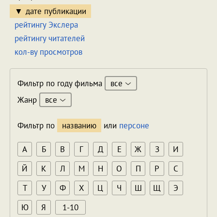
дате публикации
рейтингу Экслера
рейтингу читателей
кол-ву просмотров
все
Фильтр по году фильма
все
Жанр
Фильтр по
названию
или
персоне
А
Б
В
Г
Д
Е
Ж
З
И
Й
К
Л
М
Н
О
П
Р
С
Т
У
Ф
Х
Ц
Ч
Ш
Щ
Э
Ю
Я
1-10