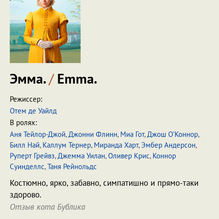
Эмма.
/
Emma.
Режиссер:
Отем де Уайлд
В ролях:
Аня Тейлор-Джой
,
Джонни Флинн
,
Миа Гот
,
Джош О’Коннор
,
Билл Най
,
Каллум Тернер
,
Миранда Харт
,
Эмбер Андерсон
,
Руперт Грейвз
,
Джемма Уилан
,
Оливер Крис
,
Коннор
Суинделлс
,
Таня Рейнольдс
Костюмно, ярко, забавно, симпатишно и прямо-таки
здорово.
Отзыв кота Бублика