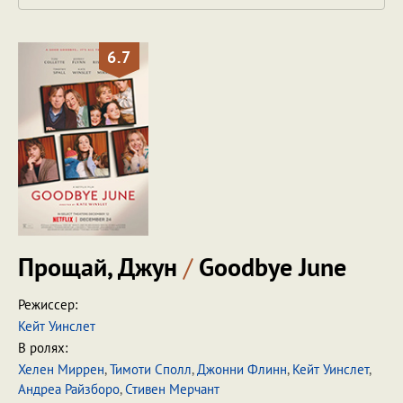
6.7
Прощай, Джун
/
Goodbye June
Режиссер:
Кейт Уинслет
В ролях:
Хелен Миррен
,
Тимоти Сполл
,
Джонни Флинн
,
Кейт Уинслет
,
Андреа Райзборо
,
Стивен Мерчант