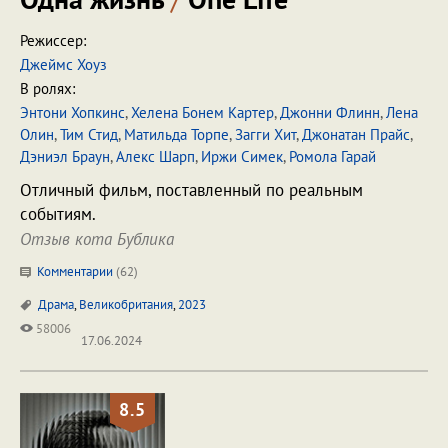
Режиссер:
Джеймс Хоуз
В ролях:
Энтони Хопкинс
,
Хелена Бонем Картер
,
Джонни Флинн
,
Лена
Олин
,
Тим Стид
,
Матильда Торпе
,
Загги Хит
,
Джонатан Прайс
,
Дэниэл Браун
,
Алекс Шарп
,
Иржи Симек
,
Ромола Гарай
Отличный фильм, поставленный по реальным
событиям.
Отзыв кота Бублика
Комментарии
(
62
)
Драма
,
Великобритания
,
2023
58006
17.06.2024
8.5