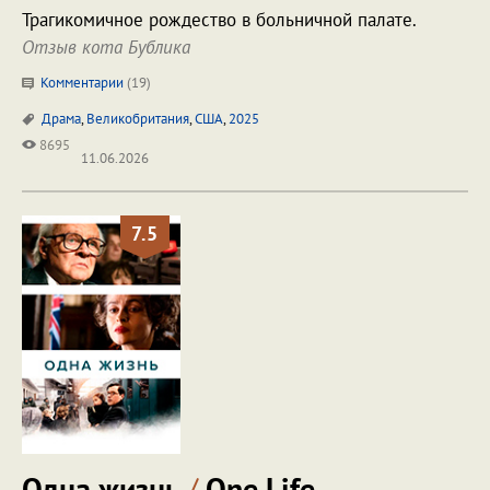
Трагикомичное рождество в больничной палате.
Отзыв кота Бублика
Комментарии
(
19
)
Драма
,
Великобритания
,
США
,
2025
8695
11.06.2026
7.5
Одна жизнь
/
One Life