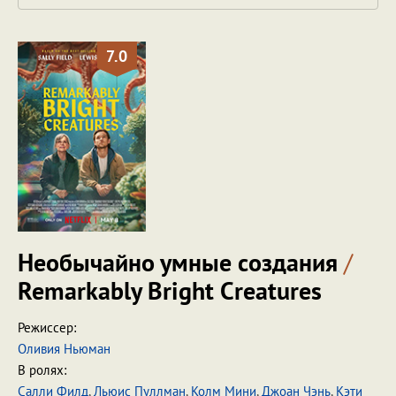
7.0
Необычайно умные создания
/
Remarkably Bright Creatures
Режиссер:
Оливия Ньюман
В ролях:
Салли Филд
,
Льюис Пуллман
,
Колм Мини
,
Джоан Чэнь
,
Кэти