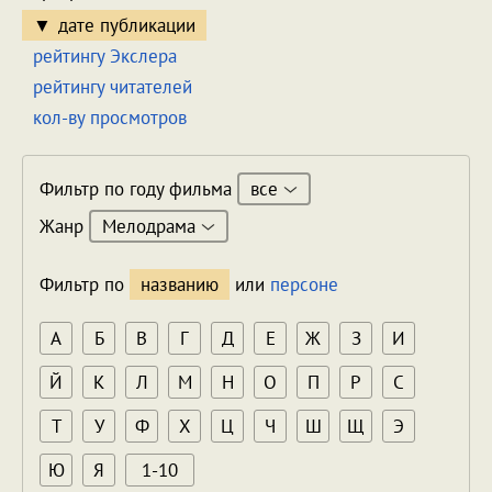
дате публикации
рейтингу Экслера
рейтингу читателей
кол-ву просмотров
все
Фильтр по году фильма
Мелодрама
Жанр
Фильтр по
названию
или
персоне
А
Б
В
Г
Д
Е
Ж
З
И
Й
К
Л
М
Н
О
П
Р
С
Т
У
Ф
Х
Ц
Ч
Ш
Щ
Э
Ю
Я
1-10