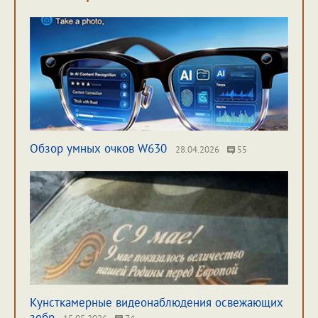
Обзор умных очков W630
28.04.2026
55
Кунсткамерные видеонаблюдения освежающих
зебр