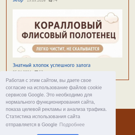
15.05.2026
74
Знатный хлопок успешного залога
05.06.2026
53
Работая с этим сайтом, вы даете свое
согласие на использование файлов cookie
сервисов Google. Это необходимо для
нормального функционирования сайта,
Хостинг
показа целевой рекламы и анализа трафика.
Статистика использования сайта
© 1998–2026 Alex Exler
отправляется в Google
Подробнее
Facebook
RSS статей