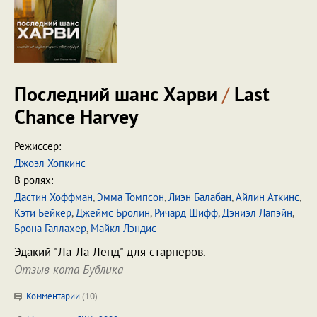
Последний шанс Харви
/
Last
Chance Harvey
Режиссер:
Джоэл Хопкинс
В ролях:
Дастин Хоффман
,
Эмма Томпсон
,
Лиэн Балабан
,
Айлин Аткинс
,
Кэти Бейкер
,
Джеймс Бролин
,
Ричард Шифф
,
Дэниэл Лапэйн
,
Брона Галлахер
,
Майкл Лэндис
Эдакий "Ла-Ла Ленд" для старперов.
Отзыв кота Бублика
Комментарии
(
10
)