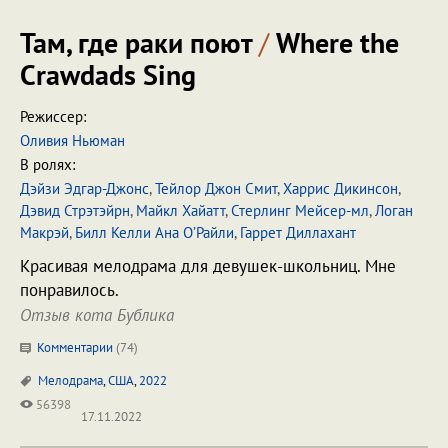
Там, где раки поют
/
Where the
Crawdads Sing
Режиссер:
Оливия Ньюман
В ролях:
Дэйзи Эдгар-Джонс
,
Тейлор Джон Смит
,
Харрис Дикинсон
,
Дэвид Стрэтэйрн
,
Майкл Хайатт
,
Стерлинг Мейсер-мл
,
Логан
Макрэй
,
Билл Келли Ана О’Райли
,
Гаррет Диллахант
Красивая мелодрама для девушек-школьниц. Мне
понравилось.
Отзыв кота Бублика
Комментарии
(
74
)
Мелодрама
,
США
,
2022
56398
17.11.2022