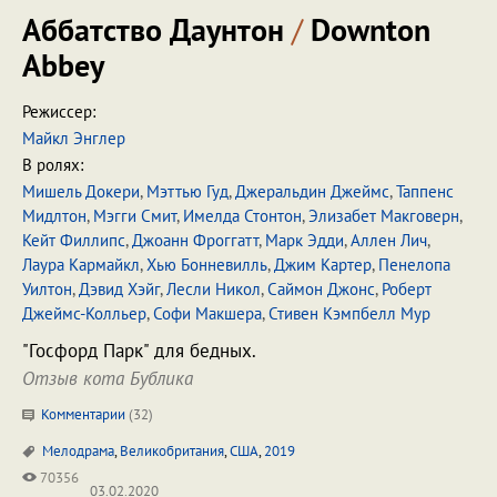
Аббатство Даунтон
/
Downton
Abbey
Режиссер:
Майкл Энглер
В ролях:
Мишель Докери
,
Мэттью Гуд
,
Джеральдин Джеймс
,
Таппенс
Мидлтон
,
Мэгги Смит
,
Имелда Стонтон
,
Элизабет Макговерн
,
Кейт Филлипс
,
Джоанн Фроггатт
,
Марк Эдди
,
Аллен Лич
,
Лаура Кармайкл
,
Хью Бонневилль
,
Джим Картер
,
Пенелопа
Уилтон
,
Дэвид Хэйг
,
Лесли Никол
,
Саймон Джонс
,
Роберт
Джеймс-Колльер
,
Софи Макшера
,
Стивен Кэмпбелл Мур
"Госфорд Парк" для бедных.
Отзыв кота Бублика
Комментарии
(
32
)
Мелодрама
,
Великобритания
,
США
,
2019
70356
03.02.2020