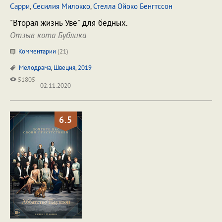
Сарри
,
Сесилия Милокко
,
Стелла Ойоко Бенгтссон
"Вторая жизнь Уве" для бедных.
Отзыв кота Бублика
Комментарии
(
21
)
Мелодрама
,
Швеция
,
2019
51805
02.11.2020
6.5