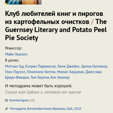
Клуб любителей книг и пирогов
из картофельных очистков
/
The
Guernsey Literary and Potato Peel
Pie Society
Режиссер:
Майк Ньюэлл
В ролях:
Мэттью Гуд
,
Кэтрин Паркинсон
,
Лили Джеймс
,
Брона Галлахер
,
Глен Пауэлл
,
Пенелопа Уилтон
,
Михил Хаушман
,
Джессика
Браун-Финдли
,
Том Кортни
,
Кит Коннор
И мелодрама может быть хорошей.
Сказал кот Бублик и заплакал от чувств
Комментарии
(
18
)
Мелодрама
,
Великобритания
,
Франция
,
США
,
2018