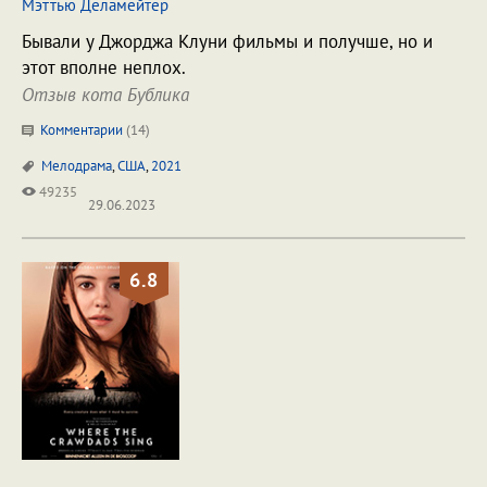
Мэттью Деламейтер
Бывали у Джорджа Клуни фильмы и получше, но и
этот вполне неплох.
Отзыв кота Бублика
Комментарии
(
14
)
Мелодрама
,
США
,
2021
49235
29.06.2023
6.8