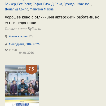
Бейкер
,
Бет Грант
,
София Блэк-Д’Элиа
,
Брэндон Макъюэн
,
Дональд Сэйлс
,
Мапуана Макиа
Хорошее кино с отличными актерскими работами, но
есть и недостатки.
Отзыв кота Бублика
Комментарии
(
17
)
Мелодрама
,
США
,
2026
11500
04.06.2026
7.5