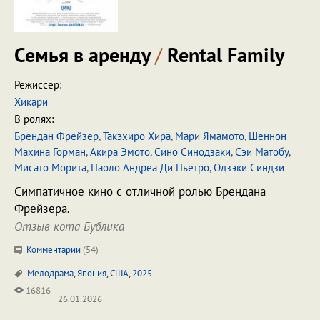
Семья в аренду
/
Rental Family
Режиссер:
Хикари
В ролях:
Брендан Фрейзер
,
Такэхиро Хира
,
Мари Ямамото
,
Шеннон
Махина Горман
,
Акира Эмото
,
Сино Синодзаки
,
Сэи Матобу
,
Мисато Морита
,
Паоло Андреа Ди Пьетро
,
Одзэки Синдзи
Симпатичное кино с отличной ролью Брендана
Фрейзера.
Отзыв кота Бублика
Комментарии
(
54
)
Мелодрама
,
Япония
,
США
,
2025
16816
26.01.2026