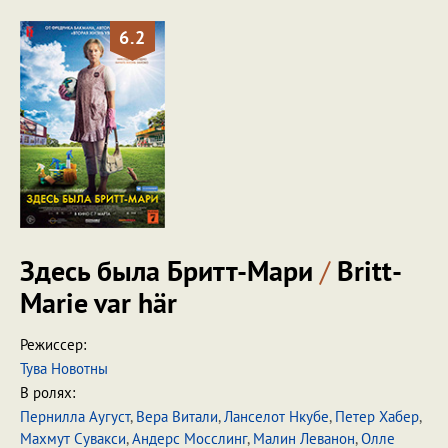
6.2
Здесь была Бритт-Мари
/
Britt-
Marie var här
Режиссер:
Тува Новотны
В ролях:
Пернилла Аугуст
,
Вера Витали
,
Ланселот Нкубе
,
Петер Хабер
,
Махмут Сувакси
,
Андерс Мосслинг
,
Малин Леванон
,
Олле