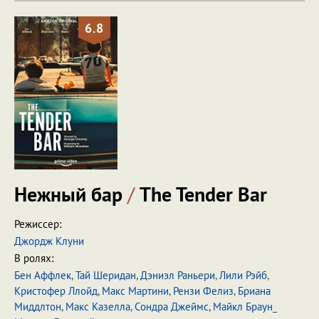
6.8
Нежный бар
/
The Tender Bar
Режиссер:
Джордж Клуни
В ролях:
Бен Аффлек
,
Тай Шеридан
,
Дэниэл Раньери
,
Лили Рэйб
,
Кристофер Ллойд
,
Макс Мартини
,
Рензи Фелиз
,
Бриана
Миддлтон
,
Макс Казелла
,
Сондра Джеймс
,
Майкл Браун_