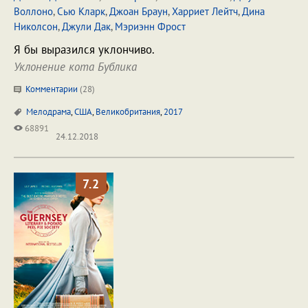
Воллоно
,
Сью Кларк
,
Джоан Браун
,
Харриет Лейтч
,
Дина
Николсон
,
Джули Дак
,
Мэриэнн Фрост
Я бы выразился уклончиво.
Уклонение кота Бублика
Комментарии
(
28
)
Мелодрама
,
США
,
Великобритания
,
2017
68891
24.12.2018
7.2