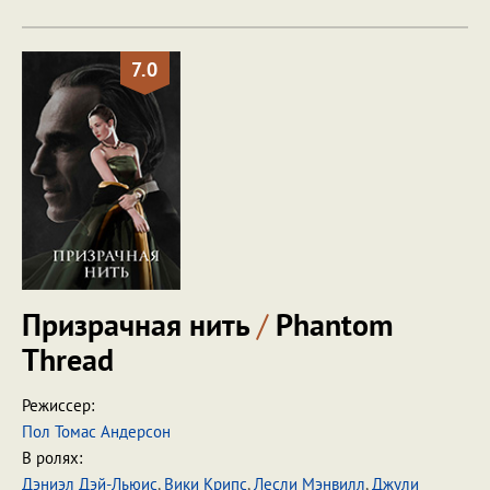
7.0
Призрачная нить
/
Phantom
Thread
Режиссер:
Пол Томас Андерсон
В ролях:
Дэниэл Дэй-Льюис
,
Вики Крипс
,
Лесли Мэнвилл
,
Джули