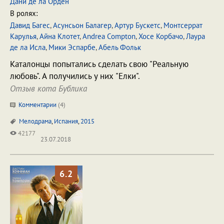
Дани де ла Орден
В ролях:
Давид Багес
,
Асунсьон Балагер
,
Артур Бускетс
,
Монтсеррат
Карулья
,
Айна Клотет
,
Andrea Compton
,
Хосе Корбачо
,
Лаура
де ла Исла
,
Мики Эспарбе
,
Абель Фольк
Каталонцы попытались сделать свою "Реальную
любовь". А получились у них "Елки".
Отзыв кота Бублика
Комментарии
(
4
)
Мелодрама
,
Испания
,
2015
42177
23.07.2018
6.2