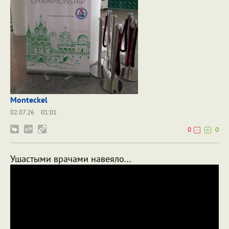
Monteckel
02.07.26
01:01
0
0
Ушастыми врачами навеяло...