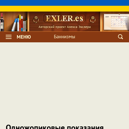
Баннизмы
МЕНЮ
Одножопиковые показания