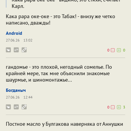
Карл.
Кака рара оке-оке - это Табак! - внизу же четко
написано, дважды!
Android
27.06.26
13:02
0
0
гандомье - это плохой, негодный сомелье. По
крайней мере, так мне объяснили знакомые
шаурмье, и шиномонтажье...
Богданыч
27.06.26
12:44
0
3
Постное масло у Булгакова наверняка от Аннушки