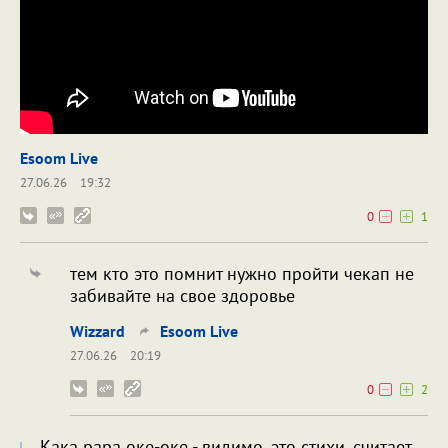
Esoom Live
27.06.26
19:32
0
1
тем кто это помнит нужно пройти чекап не
забивайте на свое здоровье
Wizzard
Esoom Live
27.06.26
20:19
0
2
Кака рара оке-оке - видимо, это стихи, считает