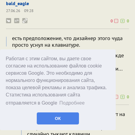
bald_eagle
27.06.26
09:28
0
0
есть предположение, что дизайнер этого чуда
просто уснул на клавиатуре.
У меня ощущение, что китайцы пишут на одежде
Работая с этим сайтом, вы даете свое
случайные слова, возможно понравившиеся
согласие на использование файлов cookie
внешне. Или просто случайно тыкают клавиши...
сервисов Google. Это необходимо для
Poor Fred
нормального функционирования сайта,
26.06.26
22:22
показа целевой рекламы и анализа трафика.
Статистика использования сайта
0
0
отправляется в Google
Подробнее
У меня ощущение, что китайцы пишут на
ОК
одежде случайные слова, возможно
понравившиеся внешне. Или просто
случайно тыкают клавиши...