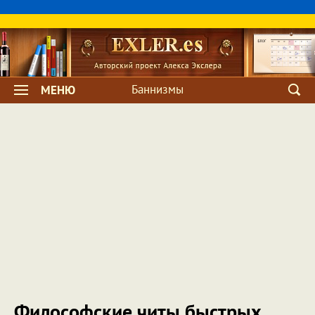
Баннизмы
МЕНЮ
Философские читы быстрых