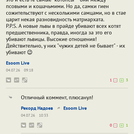
псовыми и кошачьмими. Но да, самки гиен
сожительствуют с несколькими самцами, но в стае
царит некая разновидность матриархата.
P.P.S. А новые львы в прайде убивают всех котят
предшественника, правда, иногда за это его
убивают львицы. Высокие отношения!
Действительно, у них "чужих детей не бывает" - их
убивают 😉
Esoom Live
04.07.26
09:18
1
3
Отличный коммент, плюсанул!
Рекорд Надоев
Esoom Live
04.07.26
10:33
0
1