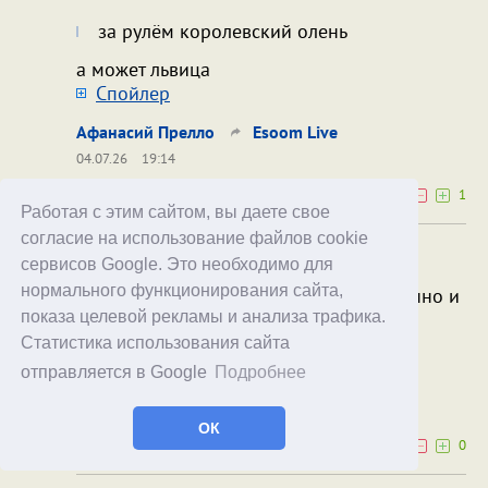
за рулём королевский олень
а может львица
Cпойлер
Афанасий Прелло
Esoom Live
04.07.26
19:14
0
1
Работая с этим сайтом, вы даете свое
согласие на использование файлов cookie
а может львица
сервисов Google. Это необходимо для
нормального функционирования сайта,
Львица-многостаночница? Одновременно и
плечевая и водитель-дальнобойщик?
показа целевой рекламы и анализа трафика.
Cпойлер
Статистика использования сайта
отправляется в Google
Подробнее
Esoom Live
Афанасий Прелло
04.07.26
20:05
ОК
0
0