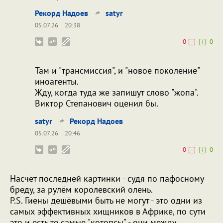
Рекорд Надоев
satyr
05.07.26
20:38
0
0
Там и "трансмиссия", и "новое поколение"
иноагенты.
Жду, когда туда же запишут слово "жопа".
Виктор Степанович оценил бы.
satyr
Рекорд Надоев
05.07.26
20:46
0
0
Насчёт последней картинки - судя по пафосному
бреду, за рулём королевский олень.
P.S. Гиены дешёвыми быть не могут - это одни из
самых эффективных хищников в Африке, по сути
это и есть те самые "котопсы" - они между