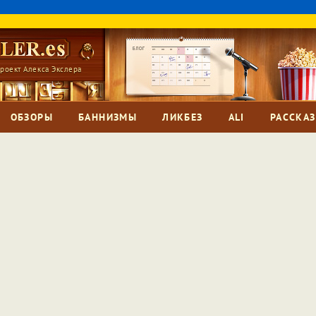
роект Алекса Экслера
ОБЗОРЫ
БАННИЗМЫ
ЛИКБЕЗ
ALI
РАССКА