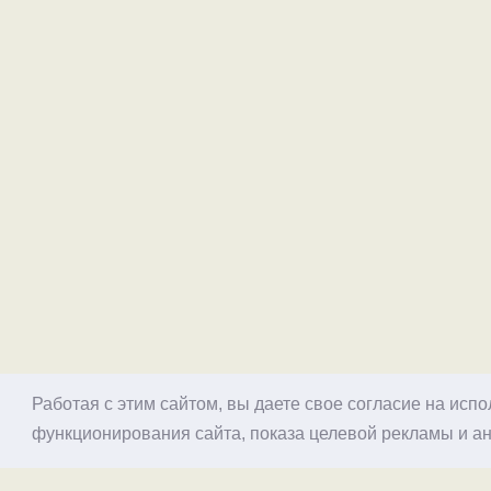
Работая с этим сайтом, вы даете свое согласие на исп
функционирования сайта, показа целевой рекламы и ан
© 1998–2026 Alex Exler