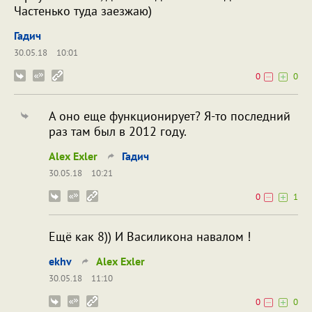
Частенько туда заезжаю)
Гадич
30.05.18
10:01
0
0
А оно еще функционирует? Я-то последний
раз там был в 2012 году.
Alex Exler
Гадич
30.05.18
10:21
0
1
Ещё как 8)) И Василикона навалом !
ekhv
Alex Exler
30.05.18
11:10
0
0