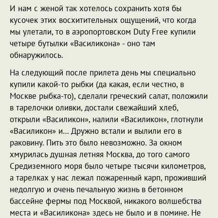
И нам с женой так хотелось сохранить хотя бы
кусочек этих восхитительных ощущений, что когда
мы улетали, то в аэропортовском Duty Free купили
четыре бутылки «Василикона» - оно там
обнаружилось.
На следующий после прилета день мы специально
купили какой-то рыбки (да какая, если честно, в
Москве рыбка-то), сделали греческий салат, положили
в тарелочки оливки, достали свежайший хлеб,
открыли «Василикон», налили «Василикон», глотнули
«Василикон» и… Дружно встали и вылили его в
раковину. Пить это было невозможно. За окном
хмурилась душная летняя Москва, до того самого
Средиземного моря было четыре тысячи километров,
а тарелках у нас лежал пожаренный карп, проживший
недолгую и очень печальную жизнь в бетонном
бассейне фермы под Москвой, никакого волшебства
места и «Василикона» здесь не было и в помине. Не