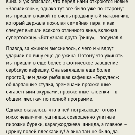
вина. Я уж опасался, что перед нами откроются новые
«Василиконы», однако тут все было уже по-старому:
мы пришли в какой-то очень продвинутый магазинчик,
который держала пожилая семейная пара, и как
следует выпили всякого отличного вина, включая
супертоскану. «Вот узнаю друга Гришу», - подумал я.
Правда, за ужином выяснилось, с чего мы вдруг
ударили по вину еще до ужина. Потому что ужинать
мы пришли в еще более экзотическое заведение –
сербскую кафешку. Она выглядела еще более
простой, чем даже рыбацкая кафешка «Геркулес»:
обшарпанные стулья, временами прожженные
сигаретными окурками, прожженные клеенки – в
общем, жесткач по полной программе.
Однако оказалось, что в ней потрясающе готовят
мясо: чевапчичи, уштипцы, совершенно улетные
пирожки буреки, караджорджева шницла, а главное –
царицу полей плескавицу! А вина там не было, да.