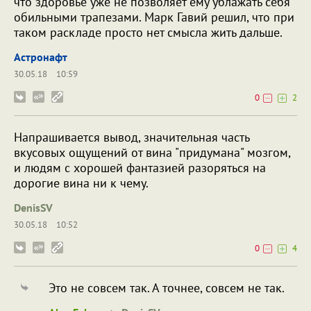
что здоровье уже не позволяет ему ублажать себя
обильными трапезами. Марк Гавий решил, что при
таком раскладе просто нет смысла жить дальше.
Астронафт
30.05.18
10:59
0
2
Напрашивается вывод, значительная часть
вкусовых ощущений от вина "придумана" мозгом,
и людям с хорошей фантазией разоряться на
дорогие вина ни к чему.
DenisSV
30.05.18
10:52
0
4
Это не совсем так. А точнее, совсем не так.