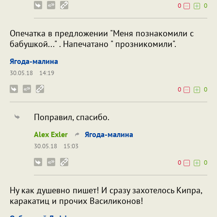
0
0
Опечатка в предложении "Меня познакомили с
бабушкой..." . Напечатано " прозникомили".
Ягода-малина
30.05.18
14:19
0
0
Поправил, спасибо.
Alex Exler
Ягода-малина
30.05.18
15:03
0
0
Ну как душевно пишет! И сразу захотелось Кипра,
каракатиц и прочих Василиконов!