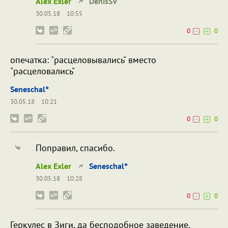
Alex Exler
DenisSV
30.05.18
10:55
0
0
опечатка: "расцеловывались" вместо
"расцеловались"
Seneschal°
30.05.18
10:21
0
0
Поправил, спасибо.
Alex Exler
Seneschal°
30.05.18
10:28
0
0
Геркулес в Зиги, да бесподобное заведение.