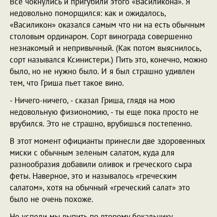
Все чокнулись и пригубили этого «Василикона». Я
недовольно поморщился: как и ожидалось,
«Василикон» оказался самым что ни на есть обычным
столовым ординаром. Сорт винограда совершенно
незнакомый и непривычный. (Как потом выяснилось,
сорт назывался Ксинистери.) Пить это, конечно, можно
было, но не нужно было. И я был страшно удивлен
тем, что Гриша пьет такое вино.
- Ничего-ничего, - сказал Гриша, глядя на мою
недовольную физиономию, - ты еще пока просто не
врубился. Это не страшно, врубишься постепенно.
В этот момент официанты принесли две здоровенных
миски с обычным зеленым салатом, куда для
разнообразия добавили оливок и греческого сыра
феты. Наверное, это и называлось «греческим
салатом», хотя на обычный «греческий салат» это
было не очень похоже.
Не успели мы выпить по второму бокальчику