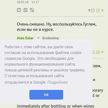
30.05.18
11:17
0
0
Очень смешно. Ну, воспользуйтесь Гуглем,
если вы не в курсе.
Alex Exler
Grobming
30.05.18
11:46
Работая с этим сайтом, вы даете свое
0
0
согласие на использование файлов cookie
сервисов Google. Это необходимо для
нормального функционирования сайта,
Очень смешно. Ну, воспользуйтесь Гуглем,
показа целевой рекламы и анализа трафика.
если вы не в курсе.
Статистика использования сайта
Нет, не смешно. Это мы тут уже и гуглили
отправляется в Google
Подробнее
Bottle-shock or Bottle-sickness is a temporary
condition of wine characterized by muted or
ОК
disjointed fruit flavors. It often occurs
immediately after bottling or when wines