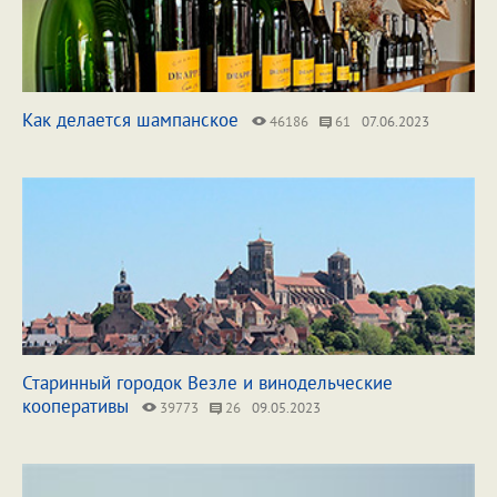
Как делается шампанское
46186
61
07.06.2023
Старинный городок Везле и винодельческие
кооперативы
39773
26
09.05.2023