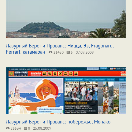
Лазурный Берег и Прованс: Ницца, Эз, Fragonard,
Ferrari, катамаран
21420
5
07.09.2009
Лазурный Берег и Прованс: побережье, Монако
25534
8
25.08.2009