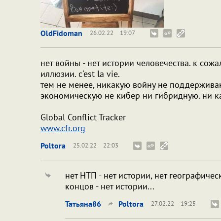
OldFidoman
26.02.22
19:07
нет войны - нет истории человечества. к сож
иллюзии. c'est la vie.
тем не менее, никакую войну не поддержив
экономическую не кибер ни гибридную. ни к
Global Conflict Tracker
www.cfr.org
Poltora
25.02.22
22:03
нет НТП - нет истории, нет географичес
концов - нет истории...
Татьяна86
Poltora
27.02.22
19:25