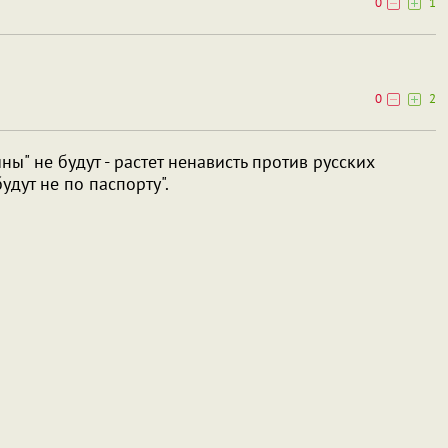
0
1
0
2
ны" не будут - растет ненависть против русских
удут не по паспорту".