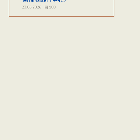
TerraMaster F4-425
23.06.2026
100