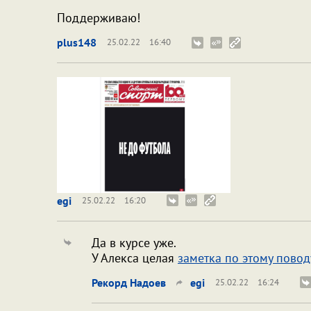
Поддерживаю!
plus148
25.02.22
16:40
egi
25.02.22
16:20
Да в курсе уже.
У Алекса целая
заметка по этому повод
Рекорд Надоев
egi
25.02.22
16:24