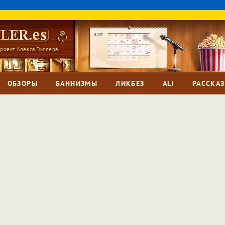
роект Алекса Экслера
ОБЗОРЫ
БАННИЗМЫ
ЛИКБЕЗ
ALI
РАССКА