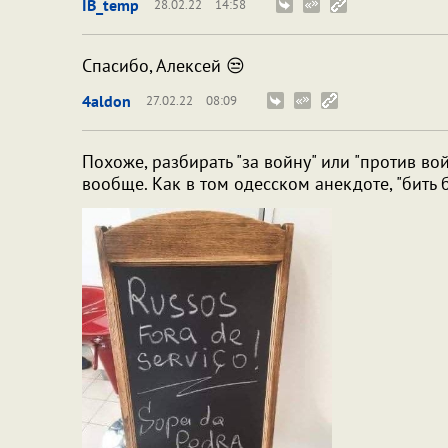
IB_temp
28.02.22
14:58
Спасибо, Алексей 😒
4aldon
27.02.22
08:09
Похоже, разбирать "за войну" или "против вой
вообще. Как в том одесском анекдоте, "бить б