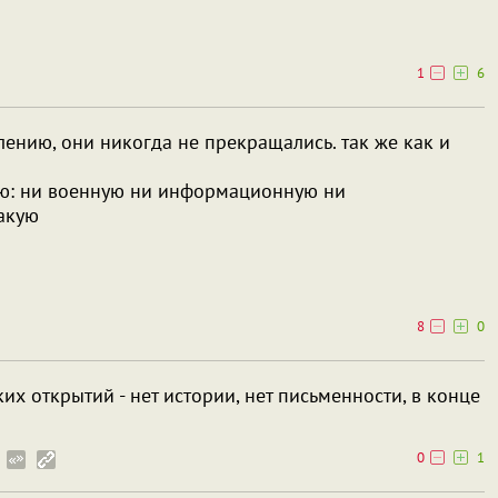
1
6
алению, они никогда не прекращались. так же как и
аю: ни военную ни информационную ни
акую
8
0
ких открытий - нет истории, нет письменности, в конце
0
1