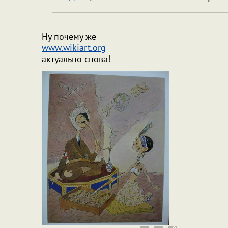
Ну почему же
www.wikiart.org
актуально снова!