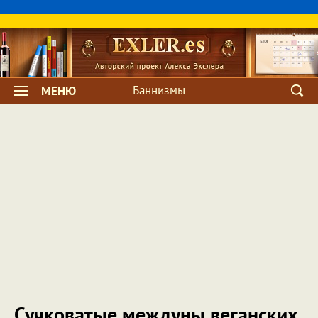
Баннизмы
МЕНЮ
Сучковатые междуны веганских