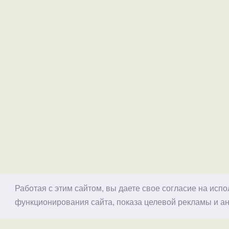
Работая с этим сайтом, вы даете свое согласие на исп
функционирования сайта, показа целевой рекламы и ан
© 1998–2026 Alex Exler