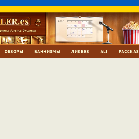
роект Алекса Экслера
ОБЗОРЫ
БАННИЗМЫ
ЛИКБЕЗ
ALI
РАССКА