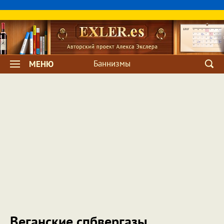
Баннизмы
МЕНЮ
Веганские спбвергазы