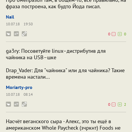
фраза построена, как будто Йода писал.
Nail
10.07.18
19:50
0
0
ga3ry: Посоветуйте linux–дистрибутив для
чайника на USB–шке
Drap_Vader: Для "чайника" или для чайника? Такие
времена настали...
Moriarty-pro
10.07.18
08:14
0
2
Насчёт веганского сыра - Алекс, это ты ещё в
американском Whole Paycheck (зчркнт) Foods не