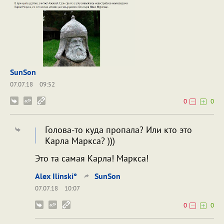
SunSon
07.07.18
09:52
0
0
Голова-то куда пропала? Или кто это
Карла Маркса? )))
Это та самая Карла! Маркса!
Alex Ilinski°
SunSon
07.07.18
10:07
0
0