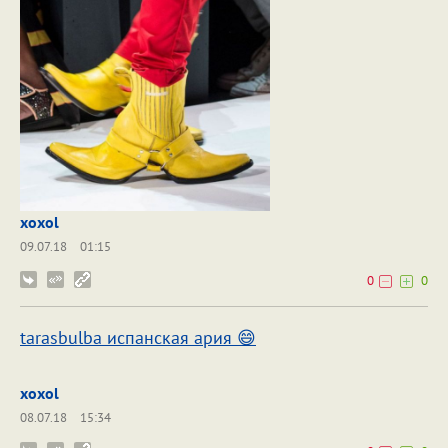
xoxol
09.07.18
01:15
0
0
tarasbulba испанская ария 😄
xoxol
08.07.18
15:34