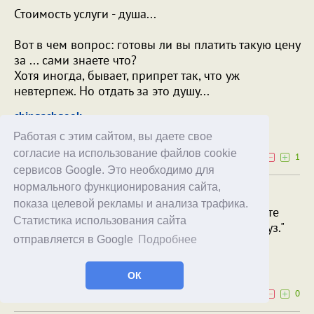
Стоимость услуги - душа...
Вот в чем вопрос: готовы ли вы платить такую цену
за ... сами знаете что?
Хотя иногда, бывает, припрет так, что уж
невтерпеж. Но отдать за это душу...
chingachgook
06.07.18
23:14
Работая с этим сайтом, вы даете свое
согласие на использование файлов cookie
0
1
сервисов Google. Это необходимо для
нормального функционирования сайта,
СК, однако, примазывается к классике:
показа целевой рекламы и анализа трафика.
"Не стойте и не прыгайте, не пойте, не пляшите
Статистика использования сайта
Там, где идёт строительство или подвешен груз."
отправляется в Google
Подробнее
sergeyk555
06.07.18
16:28
ОК
0
0