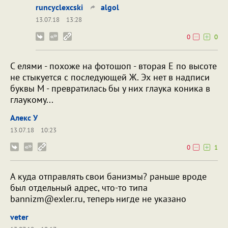
runcyclexcski
algol
13.07.18
13:28
0
0
С елями - похоже на фотошоп - вторая Е по высоте
не стыкуется с последующей Ж. Эх нет в надписи
буквы М - превратилась бы у них глаука коника в
глаукому...
Алекс У
13.07.18
10:23
0
1
А куда отправлять свои банизмы? раньше вроде
был отдельный адрес, что-то типа
bannizm@exler.ru, теперь нигде не указано
veter