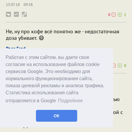
13.07.18
09:58
0
1
Не, ну про кофе всё понятно же - недостаточная
доза убивает. 😄
Poor Fred
13.07.18
09:32
Работая с этим сайтом, вы даете свое
согласие на использование файлов cookie
0
0
сервисов Google. Это необходимо для
нормального функционирования сайта,
Не, ну про кофе всё понятно же -
показа целевой рекламы и анализа трафика.
недостаточная доза убивает. 😄
Статистика использования сайта
Это почти как в "Риддике". Ну, с точностью
отправляется в Google
Подробнее
до напитка.
"Ты что, собираешься убить меня кружкой с
ОК
супом?" - "С чаем" - "Что?" - Я убью тебя
кружкой с чаем".