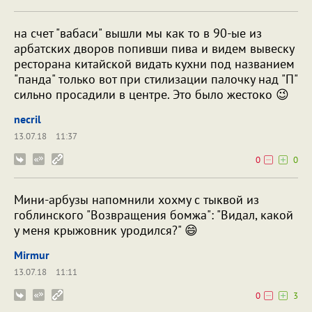
на счет "вабаси" вышли мы как то в 90-ые из
арбатских дворов попивши пива и видем вывеску
ресторана китайской видать кухни под названием
"панда" только вот при стилизации палочку над "П"
сильно просадили в центре. Это было жестоко 😉
necril
13.07.18
11:37
0
0
Мини-арбузы напомнили хохму с тыквой из
гоблинского "Возвращения бомжа": "Видал, какой
у меня крыжовник уродился?" 😄
Mirmur
13.07.18
11:11
0
3