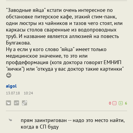
"Заводные яйца" кстати очень интересное по
обстановке питерское кафе, этакий стим-панк,
одни люстры из чайников и тазов чего стоят, или
каркасы столов сваренные из водопроводных
труб. И название является аллюзией на повесть
Булгакова.
Ну а если у кого слово "яйца" имеет только
медицинское значение, то это или
профдеформация (хотя доктора говорят ЕМНИП
"яички") или "откуда у вас доктор такие картинки"
😉
algol
13.07.18
10:24
0
6
прям заинтригован -- надо это место найти,
когда в СП буду