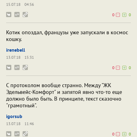
15.07.18
04:56
0
0
Котик опоздал, французы уже запускали в космос
кошку.
irenebell
13.07.18
15:31
0
0
С протоколом вообще странно. Между "ЖК
Эдельвейс-Комфорт" и запятой явно что-то еще
должно было быть. В принципе, текст сказочно
"грамотный".
igorsub
13.07.18
11:46
0
0