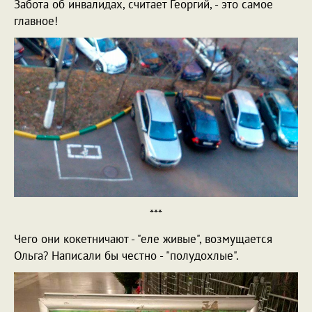
Забота об инвалидах, считает Георгий, - это самое
главное!
***
Чего они кокетничают - "еле живые", возмущается
Ольга? Написали бы честно - "полудохлые".