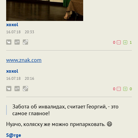
xoxol
16.07.18
20:33
0
1
www.znak.com
xoxol
16.07.18
20:16
0
0
Забота об инвалидах, считает Георгий, - это
самое главное!
Нуачо, коляску же можно припарковать. 😄
S@rge