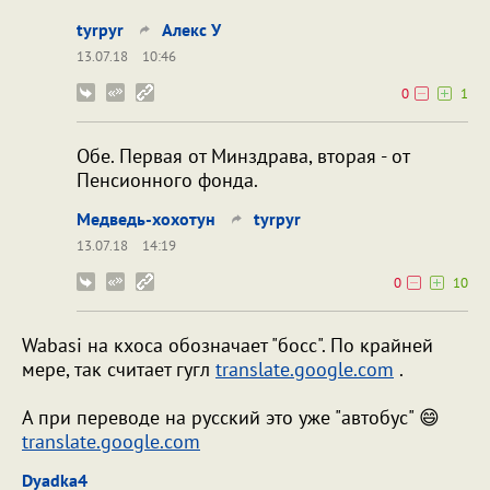
tyrpyr
Алекс У
13.07.18
10:46
0
1
Обе. Первая от Минздрава, вторая - от
Пенсионного фонда.
Медведь-хохотун
tyrpyr
13.07.18
14:19
0
10
Wabasi на кхоса обозначает "босс". По крайней
мере, так считает гугл
translate.google.com
.
А при переводе на русский это уже "автобус" 😄
translate.google.com
Dyadka4