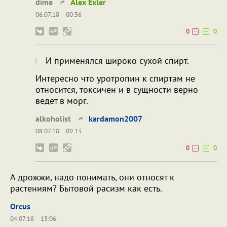
dime
Alex Exler
06.07.18
00:36
0
0
И применялся широко сухой спирт.
Интересно что уротропин к спиртам не
относится, токсичен и в сущности верно
ведет в морг.
alkoholist
kardamon2007
08.07.18
09:13
0
0
А дрожжи, надо понимать, они относят к
растениям? Бытовой расизм как есть.
Orcus
04.07.18
13:06