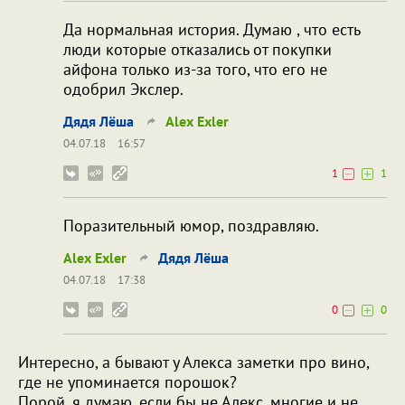
Да нормальная история. Думаю , что есть
люди которые отказались от покупки
айфона только из-за того, что его не
одобрил Экслер.
Дядя Лёша
Alex Exler
04.07.18
16:57
1
1
Поразительный юмор, поздравляю.
Alex Exler
Дядя Лёша
04.07.18
17:38
0
0
Интересно, а бывают у Алекса заметки про вино,
где не упоминается порошок?
Порой, я думаю, если бы не Алекс, многие и не