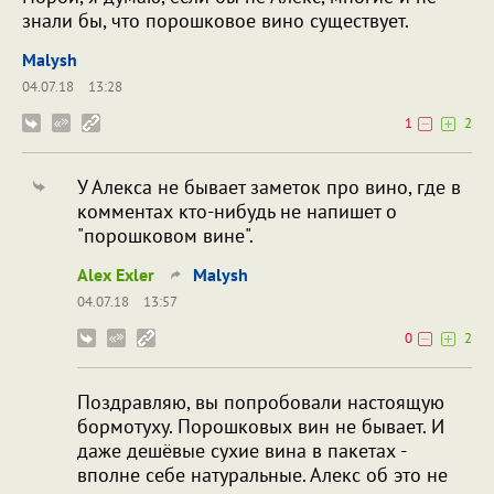
знали бы, что порошковое вино существует.
Malysh
04.07.18
13:28
1
2
У Алекса не бывает заметок про вино, где в
комментах кто-нибудь не напишет о
"порошковом вине".
Alex Exler
Malysh
04.07.18
13:57
0
2
Поздравляю, вы попробовали настоящую
бормотуху. Порошковых вин не бывает. И
даже дешёвые сухие вина в пакетах -
вполне себе натуральные. Алекс об это не