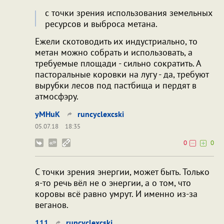
с точки зрения использования земельных
ресурсов и выброса метана.
Ежели скотоводить их индустриально, то
метан можно собрать и использовать, а
требуемые площади - сильно сократить. А
пасторальные коровки на лугу - да, требуют
вырубки лесов под пастбища и пердят в
атмосфэру.
yMHuK
runcyclexcski
05.07.18
18:35
0
0
С точки зрения энергии, может быть. Только
я-то речь вёл не о энергии, а о том, что
коровы всё равно умрут. И именно из-за
веганов.
111
runcyclexcski