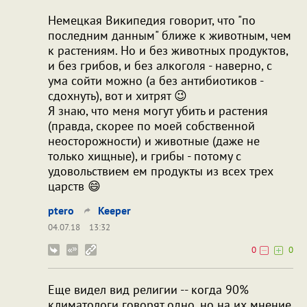
Немецкая Википедия говорит, что "по
последним данным" ближе к животным, чем
к растениям. Но и без животных продуктов,
и без грибов, и без алкоголя - наверно, с
ума сойти можно (а без антибиотиков -
сдохнуть), вот и хитрят 😉
Я знаю, что меня могут убить и растения
(правда, скорее по моей собственной
неосторожности) и животные (даже не
только хищные), и грибы - потому с
удовольствием ем продукты из всех трех
царств 😄
ptero
Keeper
04.07.18
13:32
0
0
Еще видел вид религии -- когда 90%
климатологи говорят одно, но на их мнение