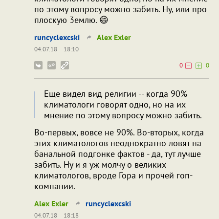
по этому вопросу можно забить. Ну, или про
плоскую 3емлю. 😄
runcyclexcski
Alex Exler
04.07.18
18:10
0
0
Еще видел вид религии -- когда 90%
климатологи говорят одно, но на их
мнение по этому вопросу можно забить.
Во-первых, вовсе не 90%. Во-вторых, когда
этих климатологов неоднократно ловят на
банальной подгонке фактов - да, тут лучше
забить. Ну и я уж молчу о великих
климатологов, вроде Гора и прочей гоп-
компании.
Alex Exler
runcyclexcski
04.07.18
18:18