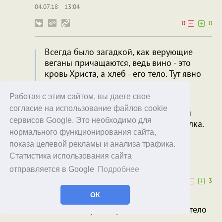
04.07.18
13:04
0
0
Всегда было загадкой, как верующие
веганы причащаются, ведь вино - это
кровь Христа, а хлеб - его тело. Тут явно
есть основания для возникновения
когнитивного диссонанса.
Работая с этим сайтом, вы даете свое
согласие на использование файлов cookie
Я так скажу, что сперматозоид, ставший
сервисов Google. Это необходимо для
причиной их появления, он тоже из белка.
нормального функционирования сайта,
Ужас то какой!
показа целевой рекламы и анализа трафика.
Red Actor
Астронафт
Статистика использования сайта
04.07.18
13:04
отправляется в Google
Подробнее
0
3
ОК
вино - это кровь Христа, а хлеб - его тело