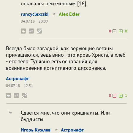
оставался неизменным [16].
runcyclexcski
Alex Exler
04.07.18
20:09
0
0
Всегда было загадкой, как верующие веганы
причащаются, ведь вино - это кровь Христа, а хлеб
- его тело. Тут явно есть основания для
возникновения когнитивного диссонанса.
Астронафт
04.07.18
12:51
0
1
Сдается мне, что они кришнаиты. Или
буддисты.
Игорь Кужлев
Астронафт