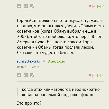
0
0
Гор действительно еще тот жук... я тут узнал
на днях, что он пытался убедить Обаму и его
советников (когда Обаму выбрали еще в
2008), чтобы те пообещали, что через 8 лет
Америка будет без нефти совсем. Гора
советники Обамы тогда послали лесом.
Сказали, что чудес не бывает.
runcyclexcski
Alex Exler
04.07.18
20:07
0
0
когда этих климатологов неоднократно
ловят на банальной подгонке фактов
Это про это?