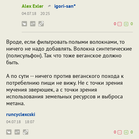
Alex Exler
igori-san°
04.07.18
20:25
0
0
Вроде, если фильтровать полыми волокнами, то
ничего не надо добавлять. Волокна синтетические
(полисульфон). Так что тоже веганское должно
быть.
А по сути -- ничего против веганского похода к
потребелнию пищи не вижу. Не с точки зрения
мучeния зверюшек, а с точки зрения
использования земельных ресурсов и выброса
метана.
runcyclexcski
04.07.18
18:07
0
0