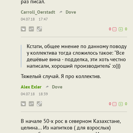
раз писал.
Carroll_Oerstadt
Dove
04.07.18
17:47
0
0
Кстати, общее мнение по данному поводу
у коллектива тогда сложилось такое: "Все
дешёвые вина - подделка, эти хоть честно
написали, хороший производитель" :о)))
Тяжелый случай. Я про коллектив.
Alex Exler
Dove
04.07.18
18:39
0
0
В начале 50-х рос в северном Казахстане,
целина... Из напитков ( для взрослых)