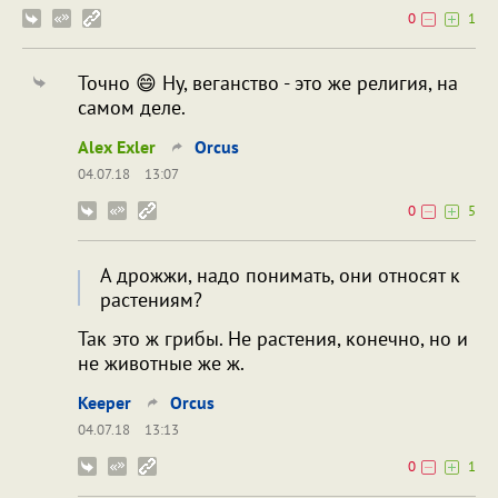
0
1
Точно 😄 Ну, веганство - это же религия, на
самом деле.
Alex Exler
Orcus
04.07.18
13:07
0
5
А дрожжи, надо понимать, они относят к
растениям?
Так это ж грибы. Не растения, конечно, но и
не животные же ж.
Keeper
Orcus
04.07.18
13:13
0
1