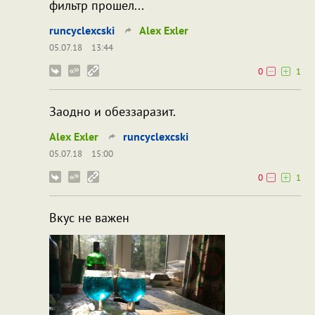
фильтр прошел...
runcyclexcski
Alex Exler
05.07.18
13:44
0
1
Заодно и обеззаразит.
Alex Exler
runcyclexcski
05.07.18
15:00
0
1
Вкус не важен