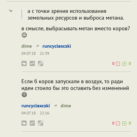
а с точки зрения использования
земельных ресурсов и выброса метана.
в смысле, выбрасывать метан вместо коров?
😉
dime
runcyclexcski
04.07.18
21:39
0
0
Если б коров запускали в воздух, то ради
идеи стоило бы это оставить без изменений
😄
runcyclexcski
dime
04.07.18
22:16
0
0