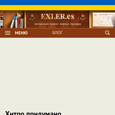
БЛОГ
МЕНЮ
Хитро придумано