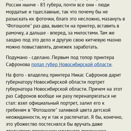
России нынче - 83 губера, почти все они - люди
мордатые и тщеславные, так что почему бы не
разыскать их фоточки, благо это несложно, мазануть в
"Фотошопе" раз-два, вывести на принтер, вставить в
рамочку, а дальше - вперед, за милостями. Там же
заодно под это дело и другую свою китчевую мазню
можно повыставлять, денежек заработать.
Подумано - сделано. Первым под топор принтера
Сафронова
попал губер Новосибирской области
.
На фото - владелец принтера Никас Сафронов дарит
губернатору Новосибирской области портрет
губернатора Новосибирской области. Причем на этот
раз Сафронов вообще ни разу перенапрягаться не
стал: взял официальный портрет, залил его к
гребеням в "Фотошопе" заливкой цвета детской
неожиданности, ну и так и распечатал. Я бы, конечно,
это убожество постеснялся бы вручать даже
двадцатому помощнику младшего помощника