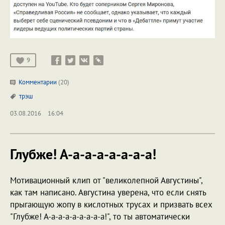
9
Комментарии
(20)
трэш
03.08.2016
16:04
Глубже! А-а-а-а-а-а-а-а!
Мотивационный клип от "великолепной Августины",
как там написано. Августина уверена, что если снять
прыгающую жопу в кислотных трусах и призвать всех
"Глубже! А-а-а-а-а-а-а-а-а!", то ты автоматически