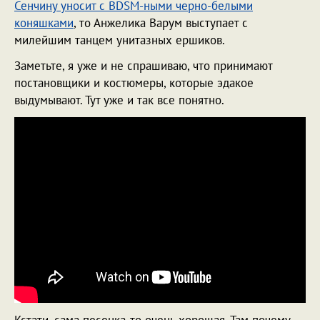
Сенчину уносит с BDSM-ными черно-белыми
коняшками
, то Анжелика Варум выступает с
милейшим танцем унитазных ершиков.
Заметьте, я уже и не спрашиваю, что принимают
постановщики и костюмеры, которые эдакое
выдумывают. Тут уже и так все понятно.
Кстати, сама песенка-то очень хорошая. Там почему-