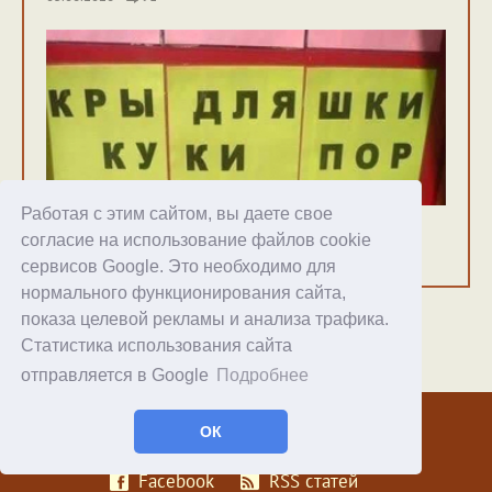
Работая с этим сайтом, вы даете свое
Твердые пунктуации мягких флуктуаций
согласие на использование файлов cookie
19.06.2026
157
сервисов Google. Это необходимо для
нормального функционирования сайта,
показа целевой рекламы и анализа трафика.
Статистика использования сайта
отправляется в Google
Подробнее
Хостинг
© 1998–2026 Alex Exler
ОК
Facebook
RSS статей