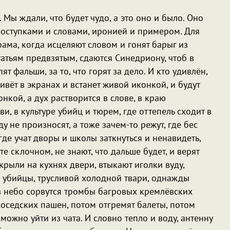
 Мы ждали, что будет чудо, а это оно и было. Оно
поступками и словами, иронией и примером. Для
ама, когда исцеляют словом и гонят барыг из
татьям предвзятым, сдаются Синедриону, чтоб в
ят фальши, за то, что горят за дело. И кто удивлён,
ивёт в экранах и встанет живой иконкой, и будут
кой, а дух растворится в слове, в краю
и, в культуре убийц и тюрем, где оттепель сходит в
ду не произносят, а тоже зачем-то режут, где бес
где учат дворы и школы заткнуться и ненавидеть,
е склочном, не знают, что дальше будет, и верят
акрыли на кухнях двери, втыкают иголки вуду,
ди убийцы, трусливой холодной твари, однажды
 в небо сорвутся тромбы багровых кремлёвских
соседских пашен, потом отгремят балеты, потом
 можно уйти из чата. И словно тепло и воду, антенну