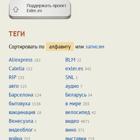
ТЕГИ
Сортировать по
алфавиту
или
записям
Aliexpress
BLM
182
22
Calella
exler.es
152
342
RIP
SNL
133
1
авто
аудио
525
7
Барселона
Беларусь
124
34
бытовуха
в мире
1538
203
вакцинация
велосипед
18
42
Венесуэла
видео
1
4871
видеоблог
вино
6
371
война
выставки
703
219