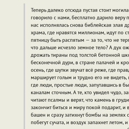
Теперь далеко отсюда пустая стоит могила.
говорило с нами, бесплатно дарило веру 
нас исполнялась снова библейская злая др
храма, где нравятся миллионам, идут по с
пятницу быть распятым — за то, что не терп
что дальше исчезло земное тело? А дух ож
дрожать тираны под толстой бетонной шкон
бесконечной дури, в стране палачей и кров
осень, где шутки звучат всё реже, где прав
марширует голым и трудно его не видеть, 
где люди, простые люди, запутавшись в быт
каналам сточным. А те, кто увидел чудо, з
читают псалмы и верят, что камень в гру
закончит биться и миру покой подарит, и
башен и сразу затихнут бомбы на землях 
побегут сучата, и воздух запахнет летом, и