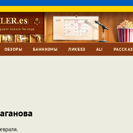
роект Алекса Экслера
ОБЗОРЫ
БАННИЗМЫ
ЛИКБЕЗ
ALI
РАССКА
аганова
февраля.