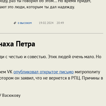
боду, раз ты говорил об этом... Но время придёт,
лают это люди, которым ты дал надежду.
о высоком
19.02.2024
20:49
наха Петра
и с честью и совестью. Этих людей очень мало. Но
воем VK
опубликовал открытое письмо
митрополиту
тором он заявил, что не вернется в РПЦ. Причины в
У Васюкову