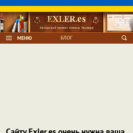
БЛОГ
МЕНЮ
Сайту Exler.es очень нужна ваша