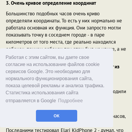
3. Очень кривое определение координат
Большинство подобных часов очень криво
определяли координаты. То есть у них нормально не
работала основная их функция. Они запросто могли
показывать точку в соседнем городе - в паре
километров от того места, где реально находился
ребенок, причем ребенок при этом был на улице, а не
в помещении.
Работая с этим сайтом, вы даете свое
согласие на использование файлов cookie
4. Они очень плохого качества и быстро выходят из
сервисов Google. Это необходимо для
строя
нормального функционирования сайта,
Те из часов, которые более или менее прилично
показа целевой рекламы и анализа трафика.
работали (
обзор одних таких часов я писал
) выходили
Статистика использования сайта
из строя максимум за месяц. Они очень низкого
отправляется в Google
Подробнее
качества изготовления.
Я сейчас даже не могу перечислить все модели часов,
ОК
которые тестировал - я не помню их названия.
Последними тестировал Elari KidPhone 2 - думал, что