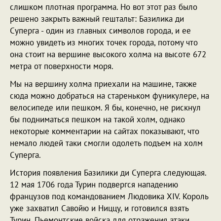
слишком плотная программа. Но вот этот раз было
решено закрыть важный гештальт: Базилика ди
Суперга - один из главных символов города, и ее
можно увидеть из многих точек города, потому что
она стоит на вершине высокого холма на высоте 672
метра от поверхности моря.
Мы на вершину холма приехали на машине, также
сюда можно добраться на стареньком фуникулере, на
велосипеде или пешком. Я бы, конечно, не рискнул
бы подниматься пешком на такой холм, однако
некоторые комментарии на сайтах показывают, что
немало людей таки смогли одолеть подъем на холм
Суперга.
История появления Базилики ди Суперга следующая.
12 мая 1706 года Турин подвергся нападению
французов под командованием Людовика XIV. Король
уже захватил Савойю и Ниццу, и готовился взять
Турин. Пьемонтские войска для отражения атаки