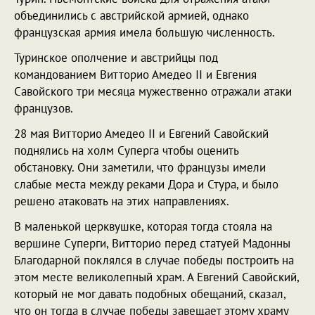
объединились с австрийской армией, однако
французская армия имела большую численность.
Туринское ополчение и австрийцы под
командованием Витторио Амедео II и Евгения
Савойского три месяца мужественно отражали атаки
французов.
28 мая Витторио Амедео II и Евгений Савойский
поднялись на холм Суперга чтобы оценить
обстановку. Они заметили, что французы имели
слабые места между реками Дора и Стура, и было
решено атаковать на этих направлениях.
В маленькой церквушке, которая тогда стояла на
вершине Суперги, Витторио перед статуей Мадонны
Благодарной поклялся в случае победы построить на
этом месте великолепный храм. А Евгений Савойский,
который не мог давать подобных обещаний, сказал,
что он тогда в случае победы завещает этому храму