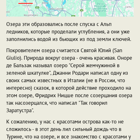
Озера эти образовались после спуска с Альп
ледников, которые проделали углубления, а они уже
заполнились водой из бьющих из под земли ключей.
Покровителем озера считается Святой Юлий (San
Giulio). Природа вокруг озера - очень красивая. Оноре
де Бальзак называл озеро "Серой жемчужиной в
зеленой шкатулке", Джанни Родари написал одну из
своих самых известных в Италии (не в России, что
интересно) сказок, в которой действие проходило на
этом озере, Фридрих Ницше после созерцания озера
так насозерцался, что написал "Так говорил
Заратустра".
К сожалению, у нас с красотами острова как-то не
сложилось - в этот день лил сильный дождь что в
Турине, что на озере, и все знакомство с красотами у