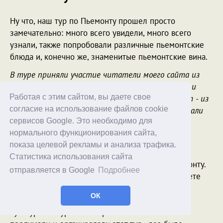
Ну что, наш тур по Пьемонту прошел просто
замечательно: много всего увидели, много всего
узнали, также попробовали различные пьемонтские
блюда и, конечно же, знаменитые пьемонтские вина.
В туре приняли участие читатели моего сайта из
США, Израиля, Кипра, Словении, Италии, Испании и
Работая с этим сайтом, вы даете свое
Черногории. Обычно на винодельнях спрашивают - из
согласие на использование файлов cookie
какой страны вы все приехали, и когда мы называли
сервисов Google. Это необходимо для
столько разных мест, то спрашивающие очень
нормального функционирования сайта,
удивлялись.
показа целевой рекламы и анализа трафика.
Прежде всего - большое спасибо нашим гидам,
Статистика использования сайта
Кириллу с Викторией, моим партнерам по Пьемонту.
отправляется в Google
Подробнее
Кстати, они оба в Турине закончили в университете
программу по специальности "Мастера по
ОК
проектированию, менеджменту и продвижению
культурного туризма". Кирилл с Викой отлично