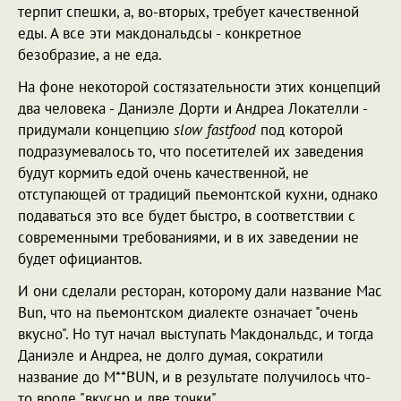
терпит спешки, а, во-вторых, требует качественной
еды. А все эти макдональдсы - конкретное
безобразие, а не еда.
На фоне некоторой состязательности этих концепций
два человека - Даниэле Дорти и Андреа Локателли -
придумали концепцию
slow fastfood
под которой
подразумевалось то, что посетителей их заведения
будут кормить едой очень качественной, не
отступающей от традиций пьемонтской кухни, однако
подаваться это все будет быстро, в соответствии с
современными требованиями, и в их заведении не
будет официантов.
И они сделали ресторан, которому дали название Mac
Bun, что на пьемонтском диалекте означает "очень
вкусно". Но тут начал выступать Макдональдс, и тогда
Даниэле и Андреа, не долго думая, сократили
название до M**BUN, и в результате получилось что-
то вроде "вкусно и две точки",