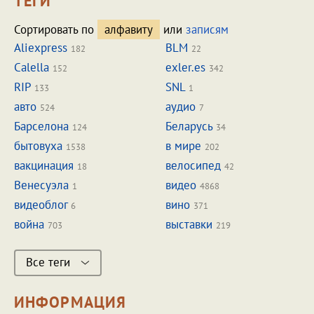
ТЕГИ
Сортировать по
алфавиту
или
записям
Aliexpress
BLM
182
22
Calella
exler.es
152
342
RIP
SNL
133
1
авто
аудио
524
7
Барселона
Беларусь
124
34
бытовуха
в мире
1538
202
вакцинация
велосипед
18
42
Венесуэла
видео
1
4868
видеоблог
вино
6
371
война
выставки
703
219
Все теги
ИНФОРМАЦИЯ