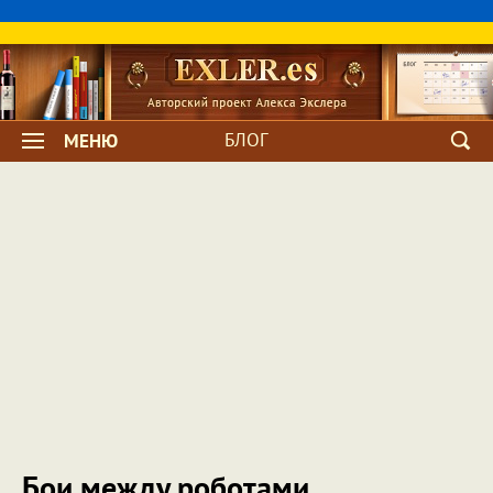
БЛОГ
МЕНЮ
Бои между роботами