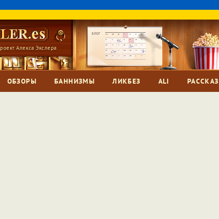
роект Алекса Экслера
ОБЗОРЫ
БАННИЗМЫ
ЛИКБЕЗ
ALI
РАССКА