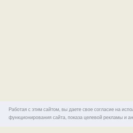
Работая с этим сайтом, вы даете свое согласие на исп
функционирования сайта, показа целевой рекламы и ан
© 1998–2026 Alex Exler