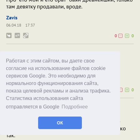
там девятку продавали, вроде.
Zavis
06.04.18
17:37
0
0
Вот такой текст, с поиском участницы
садомазо-оргий, тоже давно гуляет
Работая с этим сайтом, вы даете свое
согласие на использование файлов cookie
Алекс У
Zavis
сервисов Google. Это необходимо для
08.04.18
12:21
нормального функционирования сайта,
0
0
показа целевой рекламы и анализа трафика.
Статистика использования сайта
отправляется в Google
Подробнее
Про "Гадаю по IP"
Тётя админ, вероятно. Но "переустанавливаю
Windows", "настраиваю интернет" и пр. уже не
ОК
очень работает, а такая шняга продаётся только
так.