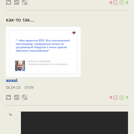
0
0
как-то так...
xoxol
06.04.18
19:09
0
0