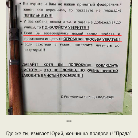
***
Где же ты, взывает Юрий, женчинца-прадовец! "Прада"