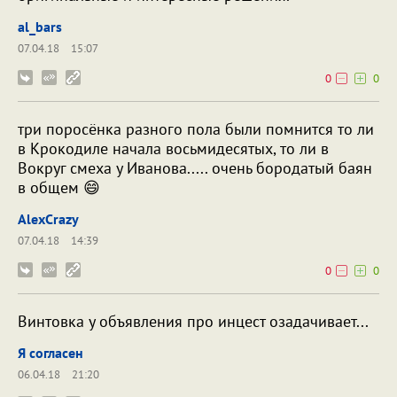
al_bars
07.04.18
15:07
0
0
три поросёнка разного пола были помнится то ли
в Крокодиле начала восьмидесятых, то ли в
Вокруг смеха у Иванова..... очень бородатый баян
в общем 😄
AlexCrazy
07.04.18
14:39
0
0
Винтовка у объявления про инцест озадачивает...
Я согласен
06.04.18
21:20