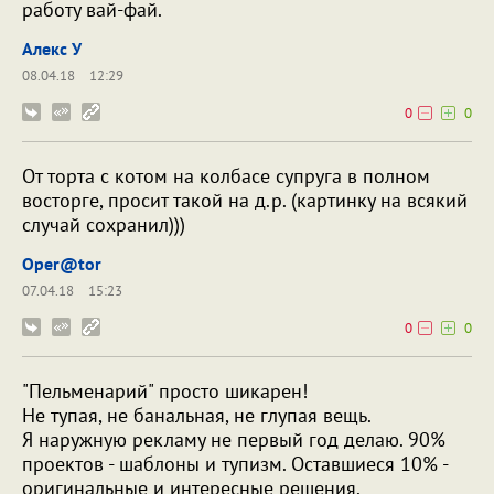
работу вай-фай.
Алекс У
08.04.18
12:29
0
0
От торта с котом на колбасе супруга в полном
восторге, просит такой на д.р. (картинку на всякий
случай сохранил)))
Oper@tor
07.04.18
15:23
0
0
"Пельменарий" просто шикарен!
Не тупая, не банальная, не глупая вещь.
Я наружную рекламу не первый год делаю. 90%
проектов - шаблоны и тупизм. Оставшиеся 10% -
оригинальные и интересные решения.