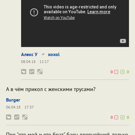
Алекс У
xoxol
08.04.18
12:17
0
0
А в чём прикол с женскими трусами?
Burger
06.04.18
17:37
0
0
Про "ето мой и ето брат" баян древнейший, только