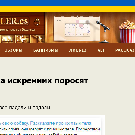
роект Алекса Экслера
ОБЗОРЫ
БАННИЗМЫ
ЛИКБЕЗ
ALI
РАССКА
ва искренних поросят
все падали и падали...