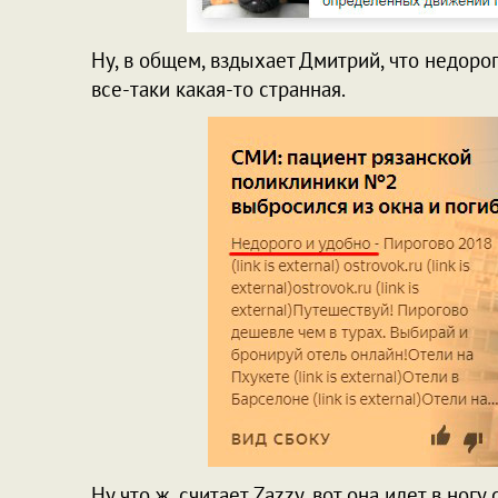
Ну, в общем, вздыхает Дмитрий, что недорог
все-таки какая-то странная.
Ну что ж, считает Zazzy, вот она идет в ног