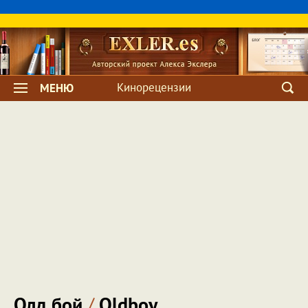
Кинорецензии
МЕНЮ
Олд бой
/
Oldboy