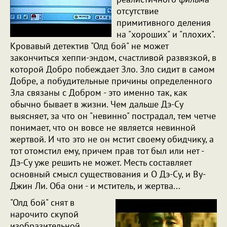
отсутствие
примитивного деления
на "хороших" и "плохих".
Кровавый детектив "Олд бой" не может
закончиться хеппи-эндом, счастливой развязкой, в
которой Добро побеждает Зло. Зло сидит в самом
Добре, а побудительные причины определенного
Зла связаны с Добром - это именно так, как
обычно бывает в жизни. Чем дальше Дэ-Су
выясняет, за что он "невинно" пострадал, тем четче
понимает, что он вовсе не является невинной
жертвой. И что это не он мстит своему обидчику, а
тот отомстил ему, причем прав тот был или нет -
Дэ-Су уже решить не может. Месть составляет
основный смысл существования и О Дэ-Су, и Ву-
Джин Ли. Оба они - и мститель, и жертва...
"Олд бой" снят в
нарочито скупой
изобразительной