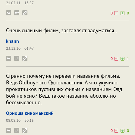
21.02.11
13:57
0
0
Очень сильный фильм, заставляет задуматься..
khann
23.12.10
01:47
0
1
Странно почему не перевели название фильма.
Ведь Oldboy - это Одноклассник. А что укучило
прокатчиков пустивших фильм с названием Олд
Бой не ясно? Ведь такое название абсолютно
бессмысленно.
Ориоша киноманский
08.08.10
20:15
0
0