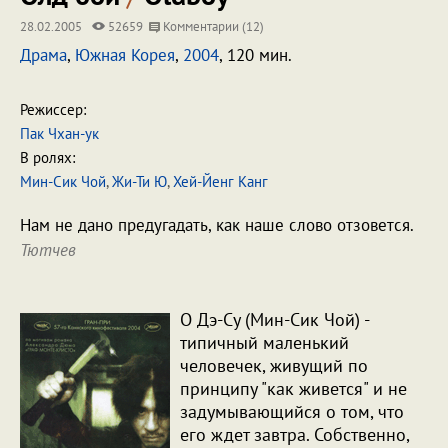
28.02.2005
52659
Комментарии (12)
Драма
,
Южная Корея
,
2004
, 120 мин.
Режиссер:
Пак Чхан-ук
В ролях:
Мин-Сик Чой
,
Жи-Ти Ю
,
Хей-Йенг Канг
Нам не дано предугадать, как наше слово отзовется.
Тютчев
О Дэ-Су (Мин-Сик Чой) -
типичный маленький
человечек, живущий по
принципу "как живется" и не
задумывающийся о том, что
его ждет завтра. Собственно,