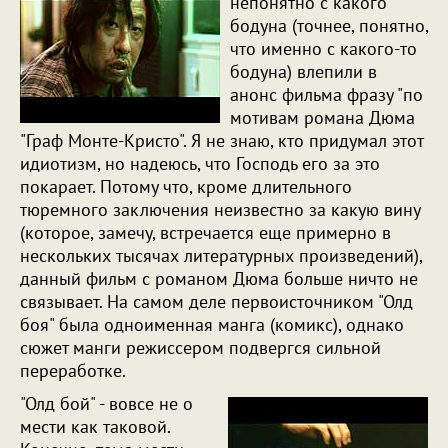
непонятно с какого
бодуна (точнее, понятно,
что именно с какого-то
бодуна) влепили в
анонс фильма фразу "по
мотивам романа Дюма
"Граф Монте-Кристо". Я не знаю, кто придумал этот
идиотизм, но надеюсь, что Господь его за это
покарает. Потому что, кроме длительного
тюремного заключения неизвестно за какую вину
(которое, замечу, встречается еще примерно в
нескольких тысячах литературных произведений),
данный фильм с романом Дюма больше ничто не
связывает. На самом деле первоисточником "Олд
боя" была одноименная манга (комикс), однако
сюжет манги режиссером подвергся сильной
переработке.
"Олд бой" - вовсе не о
мести как таковой.