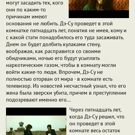
могут засадить тех, кого
они по каким-то
причинам имеют
основания не любить. Дэ-Су проведет в этой
комнатке пятнадцать лет, понятия не имея, кому и
с какой стати понадобилось его туда засаживать.
Днем он будет долбить кулаками стену,
воображая, как расправится со своими
обидчиками, ночью его будут усыплять
наркотическим газом, чтобы в комнату могли
войти какие-то люди. Впрочем, Дэ-Су не
полностью оторван от мира - в комнате есть
телевизор. Из новостей несчастный узнал, что его
жена была зверски убита, причем в преступлении
подозревают именно его...
Через пятнадцать лет,
когда Дэ-Су решил, что
он проведет в этой
комнате весь остаток