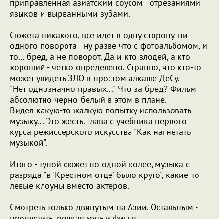
приправленная азиатским соусом - отрезаниями
языков и вырванными зубами.
Сюжета никакого, все идет в одну сторону, ни
одного поворота - ну разве что с фотоальбомом, и
то... бред, а не поворот. Да и кто злодей, а кто
хороший - четко определено. Странно, что кто-то
может увидеть ЗЛО в простом алкаше ДеСу.
"Нет однозначно правых..." Что за бред? Фильм
абсолютно черно-белый в этом в плане.
Видел какую-то жалкую попытку использовать
музыку... Это жесть. Глава с учебника первого
курса режиссерского искусства "Как нагнетать
музыкой".
Итого - тупой сюжет по одной колее, музыка с
разряда "в 'Крестном отце' было круто", какие-то
левые клоуны вместо актеров.
Смотреть только двинутым на Азии. Остальным -
пропустить, редкая муть и фигня.