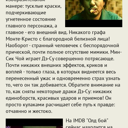
манере: тусклые краски,
подчеркивающие
угнетенное состояние
главного персонажа, а
главное - его внешний вид. Никакого графа
Монте-Кристо с благородной белизной лица!
Наоборот - странный человечек с беспорядочной
прической, почти полное отсутствие мимики. Мин-
Сик Чой играет Дэ-Су совершенно потрясающе.
Почти никаких внешних эффектов, криков и
воплей - только глаза, в которых виднеется весь
перенесенный ужас и одновременно страх узнать
то, чего он так добивается. Обратите внимание на
то, как сняты некоторые драки Дэ-Су: никаких
единоборств, красивых ударов и приемов! Он
просто кулаками расчищает себе путь к правде:
отчаянно и жестоко.
На IMDB "Олд бой"
сейчас находится на