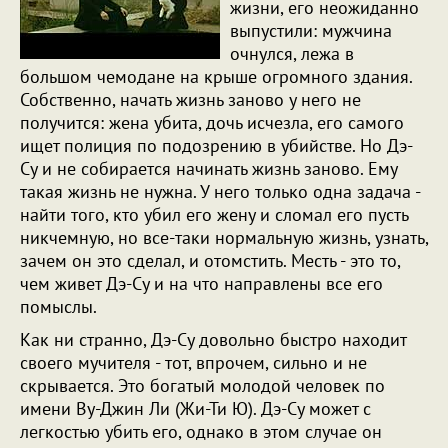
жизни, его неожиданно
выпустили: мужчина
очнулся, лежа в
большом чемодане на крыше огромного здания.
Собственно, начать жизнь заново у него не
получится: жена убита, дочь исчезла, его самого
ищет полиция по подозрению в убийстве. Но Дэ-
Су и не собирается начинать жизнь заново. Ему
такая жизнь не нужна. У него только одна задача -
найти того, кто убил его жену и сломал его пусть
никчемную, но все-таки нормальную жизнь, узнать,
зачем он это сделал, и отомстить. Месть - это то,
чем живет Дэ-Су и на что направлены все его
помыслы.
Как ни странно, Дэ-Су довольно быстро находит
своего мучителя - тот, впрочем, сильно и не
скрывается. Это богатый молодой человек по
имени Ву-Джин Ли (Жи-Ти Ю). Дэ-Су может с
легкостью убить его, однако в этом случае он