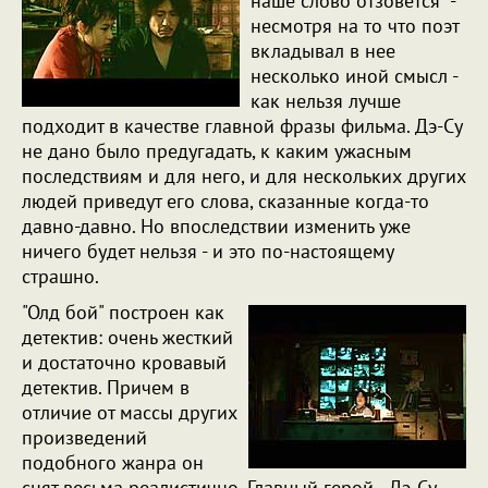
наше слово отзовется" -
несмотря на то что поэт
вкладывал в нее
несколько иной смысл -
как нельзя лучше
подходит в качестве главной фразы фильма. Дэ-Су
не дано было предугадать, к каким ужасным
последствиям и для него, и для нескольких других
людей приведут его слова, сказанные когда-то
давно-давно. Но впоследствии изменить уже
ничего будет нельзя - и это по-настоящему
страшно.
"Олд бой" построен как
детектив: очень жесткий
и достаточно кровавый
детектив. Причем в
отличие от массы других
произведений
подобного жанра он
снят весьма реалистично. Главный герой - Дэ-Су -