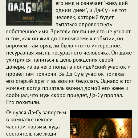
его имя и означает "живущий
одним днем", и Дэ-Су - не тот
человек, который будет
пытаться опровергнуть
собственное имя. Зрители почти ничего не узнают
о том, как он жил до описываемых событий, но,
впрочем, там вряд ли было что-то интересное:
несуразная жизнь несуразного человечка. Он даже
ухитрился напиться в день рождения своей
дочери, из-за чего попал в полицейский участок и
провел там полночи. За Дэ-Су в участок приехал
его старый друг и вызволил бедолагу. Однако в тот
момент, когда приятель звонил домой его жене и
сообщал, что муж скоро приедет, Дэ-Су пропал.
Его похитили.
Очнулся Дэ-Су запертым
в комнатке некоей
частной тюрьмы, куда
состоятельные люди