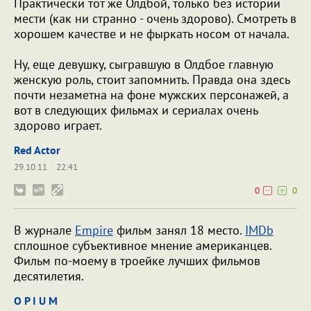
Практически тот же Олдбой, только без истории
мести (как ни странно - очень здорово). Смотреть в
хорошем качестве и не фыркать носом от начала.
Ну, еще девушку, сыгравшую в Олдбое главную
женскую роль, стоит запомнить. Правда она здесь
почти незаметна на фоне мужских персонажей, а
вот в следующих фильмах и сериалах очень
здорово играет.
Red Actor
29.10.11
22:41
0
0
В журнале
Empire
фильм занял 18 место.
IMDb
сплошное субъективное мнение американцев.
Фильм по-моему в троейке лучших фильмов
десятилетия.
O P I U M