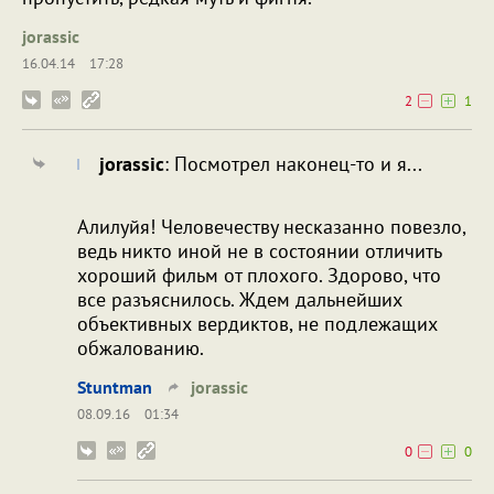
jorassic
16.04.14
17:28
2
1
jorassic
: Посмотрел наконец-то и я...
Алилуйя! Человечеству несказанно повезло,
ведь никто иной не в состоянии отличить
хороший фильм от плохого. Здорово, что
все разъяснилось. Ждем дальнейших
объективных вердиктов, не подлежащих
обжалованию.
Stuntman
jorassic
08.09.16
01:34
0
0