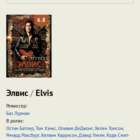
6.8
Элвис
/
Elvis
Режиссер:
Баз Лурман
В ролях:
Остин Батлер
,
Том Хэнкс
,
Оливия ДеДжонг
,
Хелен Томсон
,
Ричард Роксбург
,
Келвин Харрисон
,
Дэвид Уэнэм
,
Коди Смит-