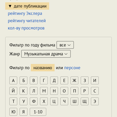
дате публикации
рейтингу Экслера
рейтингу читателей
кол-ву просмотров
все
Фильтр по году фильма
Музыкальная драма
Жанр
Фильтр по
названию
или
персоне
А
Б
В
Г
Д
Е
Ж
З
И
Й
К
Л
М
Н
О
П
Р
С
Т
У
Ф
Х
Ц
Ч
Ш
Щ
Э
Ю
Я
1-10