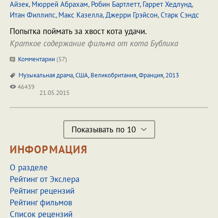
Айзек
,
Мюррей Абрахам
,
Робин Бартлетт
,
Гаррет Хедлунд
,
Итан Филлипс
,
Макс Казелла
,
Джерри Грэйсон
,
Старк Сэндс
Попытка поймать за хвост кота удачи.
Краткое содержание фильма от кота Бублика
Комментарии
(
57
)
Музыкальная драма
,
США
,
Великобритания
,
Франция
,
2013
46439
21.05.2015
Показывать по 10
ИНФОРМАЦИЯ
О разделе
Рейтинг от Экслера
Рейтинг рецензий
Рейтинг фильмов
Список рецензий