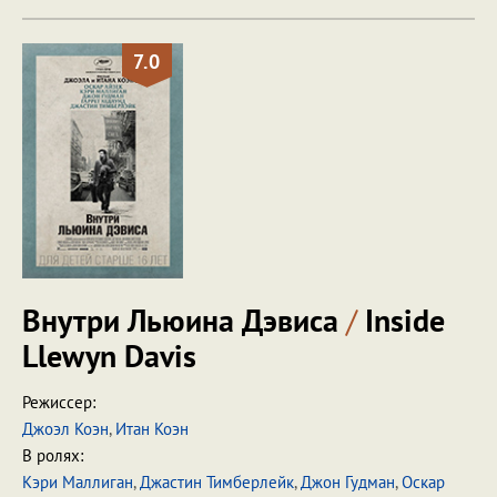
7.0
Внутри Льюина Дэвиса
/
Inside
Llewyn Davis
Режиссер:
Джоэл Коэн
,
Итан Коэн
В ролях:
Кэри Маллиган
,
Джастин Тимберлейк
,
Джон Гудман
,
Оскар