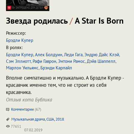
Звезда родилась
/
A Star Is Born
Режиссер:
Брэдли Купер
В ролях:
Брэдли Купер
,
Алек Болдуин
,
Леди Гага
,
Эндрю Дайс Клэй
,
Сэм Эллиотт
,
Рафи Гаврон
,
Энтони Рамос
,
Дэйв Шаппелл
,
Марлон Уильямс
,
Брэнди Карлайл
Вполне симпатишно и музыкально. А Брэдли Купер -
красавчик именно тем, что не строит из себя
красавчика.
Отзыв кота Бублика
Комментарии
(
67
)
Музыкальная драма
,
США
,
2018
77651
07.02.2019