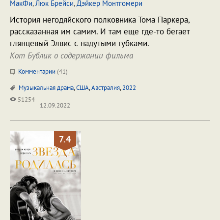
МакФи
,
Люк Брейси
,
Дэйкер Монтгомери
История негодяйского полковника Тома Паркера,
рассказанная им самим. И там еще где-то бегает
глянцевый Элвис с надутыми губками.
Кот Бублик о содержании фильма
Комментарии
(
41
)
Музыкальная драма
,
США
,
Австралия
,
2022
51254
12.09.2022
7.4