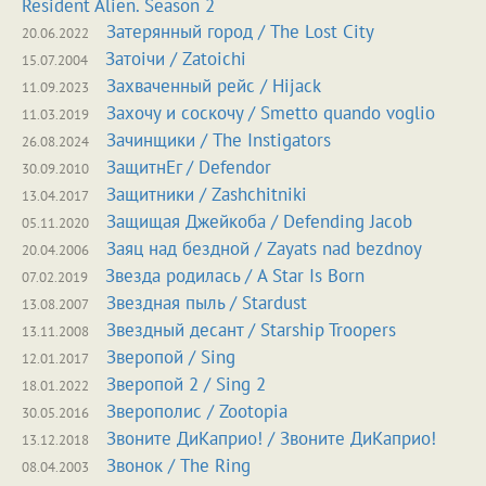
Resident Alien. Season 2
Затерянный город / The Lost City
20.06.2022
Затоiчи / Zatoichi
15.07.2004
Захваченный рейс / Hijack
11.09.2023
Захочу и соскочу / Smetto quando voglio
11.03.2019
Зачинщики / The Instigators
26.08.2024
ЗащитнЕг / Defendor
30.09.2010
Защитники / Zashchitniki
13.04.2017
Защищая Джейкоба / Defending Jacob
05.11.2020
Заяц над бездной / Zayats nad bezdnoy
20.04.2006
Звезда родилась / A Star Is Born
07.02.2019
Звездная пыль / Stardust
13.08.2007
Звездный десант / Starship Troopers
13.11.2008
Зверопой / Sing
12.01.2017
Зверопой 2 / Sing 2
18.01.2022
Зверополис / Zootopia
30.05.2016
Звоните ДиКаприо! / Звоните ДиКаприо!
13.12.2018
Звонок / The Ring
08.04.2003