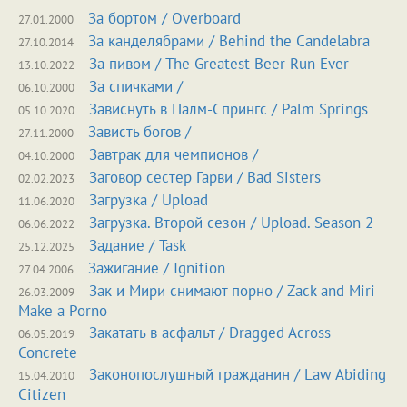
За бортом / Overboard
27.01.2000
За канделябрами / Behind the Candelabra
27.10.2014
За пивом / The Greatest Beer Run Ever
13.10.2022
За спичками /
06.10.2000
Зависнуть в Палм-Спрингс / Palm Springs
05.10.2020
Зависть богов /
27.11.2000
Завтрак для чемпионов /
04.10.2000
Заговор сестер Гарви / Bad Sisters
02.02.2023
Загрузка / Upload
11.06.2020
Загрузка. Второй сезон / Upload. Season 2
06.06.2022
Задание / Task
25.12.2025
Зажигание / Ignition
27.04.2006
Зак и Мири снимают порно / Zack and Miri
26.03.2009
Make a Porno
Закатать в асфальт / Dragged Across
06.05.2019
Concrete
Законопослушный гражданин / Law Abiding
15.04.2010
Citizen