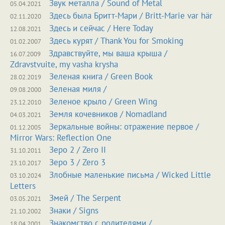
Звук металла / Sound of Metal
05.04.2021
Здесь была Бритт-Мари / Britt-Marie var här
02.11.2020
Здесь и сейчас / Here Today
12.08.2021
Здесь курят / Thank You for Smoking
01.02.2007
Здравствуйте, мы ваша крыша /
16.07.2009
Zdravstvuite, my vasha krysha
Зеленая книга / Green Book
28.02.2019
Зеленая миля /
09.08.2000
Зеленое крыло / Green Wing
23.12.2010
Земля кочевников / Nomadland
04.03.2021
Зеркальные войны: отражение первое /
01.12.2005
Mirror Wars: Reflection One
Зеро 2 / Zero II
31.10.2011
Зеро 3 / Zero 3
23.10.2017
Злобные маленькие письма / Wicked Little
03.10.2024
Letters
Змей / The Serpent
03.05.2021
Знаки / Signs
21.10.2002
Знакомство с родителями /
18.04.2001