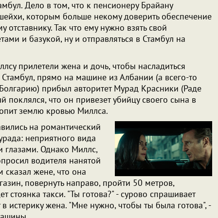
мбул. Дело в том, что к пенсионеру Брайану
шейхи, которым больше некому доверить обеспечение
 отставнику. Так что ему нужно взять свой
тами и базукой, ну и отправляться в Стамбул на
ллсу прилетели жена и дочь, чтобы насладиться
в Стамбул, прямо на машине из Албании (а всего-то
 Болгарию) прибыл авторитет Мурад Красники (Раде
й поклялся, что он привезет убийцу своего сына в
опит землю кровью Миллса.
авились на романтический
урада: неприятного вида
 глазами. Однако Миллс,
попросил водителя нанятой
 сказал жене, что она
газин, повернуть направо, пройти 50 метров,
ет стоянка такси. "Ты готова?" - сурово спрашивает
ет в истерику жена. "Мне нужно, чтобы ты была готова", -
 машины.