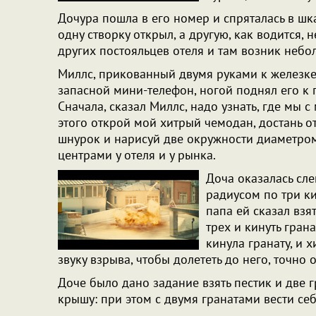
Дочура пошла в его номер и спряталась в шк
одну створку открыл, а другую, как водится, 
других постояльцев отеля и там возник неб
Миллс, прикованный двумя руками к железке 
запасной мини-телефон, ногой поднял его к 
Сначала, сказал Миллс, надо узнать, где мы 
этого открой мой хитрый чемодан, достань от
шнурок и нарисуй две окружности диаметром
центрами у отеля и у рынка.
Доча оказалась сле
радиусом по три ки
папа ей сказал взят
трех и кинуть гран
кинула гранату, и 
звуку взрыва, чтобы долететь до него, точно 
Доче было дано задание взять пестик и две 
крышу: при этом с двумя гранатами вести себ