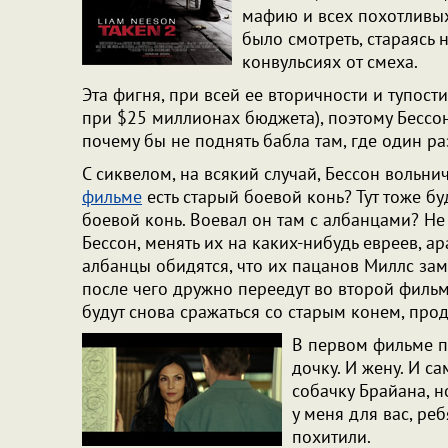
мафию и всех похотливых
было смотреть, стараясь 
конвульсиях от смеха.
Эта фигня, при всей ее вторичности и тупос
при $25 миллионах бюджета), поэтому Бессон
почему бы не поднять бабла там, где один р
С сиквелом, на всякий случай, Бессон вольнич
фильме
есть старый боевой конь? Тут тоже бу
боевой конь. Воевал он там с албанцами? Не
Бессон, менять их на каких-нибудь евреев, а
албанцы обидятся, что их пацанов Миллс за
после чего дружно переедут во второй фильм
будут снова сражаться со старым конем, про
В первом фильме п
дочку. И жену. И с
собачку Брайана, н
у меня для вас, реб
похитили.