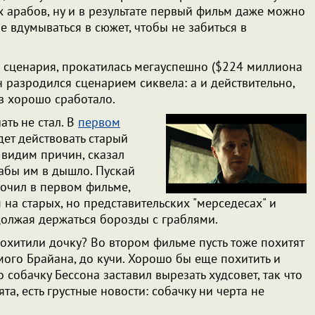
 арабов, ну и в результате первый фильм даже можно
не вдумываться в сюжет, чтобы не забиться в
ти сценария, прокатилась мегауспешно ($224 миллиона
 разродился сценарием сиквела: а и действительно,
аз хорошо сработало.
ать не стал. В
первом
дет действовать старый
 видим причин, сказал
рабы им в дышло. Пускай
мочил в первом фильме,
 на старых, но представительских "мерседесах" и
должая держаться борозды с граблями.
охитили дочку? Во втором фильме пусть тоже похитят
амого Брайана, до кучи. Хорошо бы еще похитить и
о собачку Бессона заставил вырезать худсовет, так что
ята, есть грустные новости: собачку ни черта не