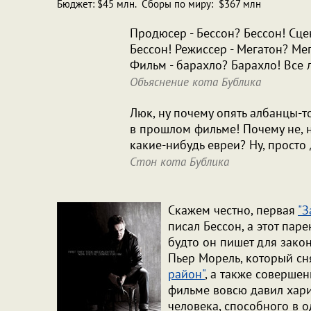
Бюджет: $45 млн. Сборы по миру: $367 млн
Продюсер - Бессон? Бессон! Сце
Бессон! Режиссер - Мегатон? Ме
Фильм - барахло? Барахло! Все 
Объяснение кота Бублика
Люк, ну почему опять албанцы-т
в прошлом фильме! Почему не, 
какие-нибудь евреи? Ну, просто
Стон кота Бублика
Скажем честно, первая
"З
писал Бессон, а этот пар
будто он пишет для зако
Пьер Морель, который сн
район"
, а также соверше
фильме вовсю давил хар
человека, способного в 