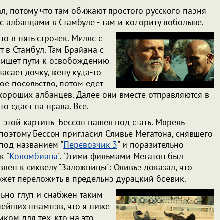
тал, потому что там обижают простого русского парня
 с албанцами в Стамбуле - там и колориту побольше.
о в пять строчек. Миллс с
в Стамбул. Там Брайана с
ищет пути к освобождению,
асает дочку, жену куда-то
ое посольство, потом едет
хороших албанцев. Далее они вместе отправляются в
о сдает на права. Все.
 этой картины Бессон нашел под стать. Морель
 поэтому Бессон пригласил Оливье Мегатона, снявшего
под названием "
Перевозчик 3
" и поразительно
к "
Коломбиана
". Этими фильмами Мегатон был
лен к сиквелу "Заложницы": Оливье доказал, что
жет переложить в предельно дурацкий боевик.
ьно глуп и снабжен таким
ейших штампов, что я ниже
ком для тех, кто на это