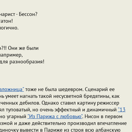
нарист - Бессон?
гатон!
логично.
о?!! Они же были
например,
 для разнообразия!
аложница"
тоже не была шедевром. Сценарий ее
ень умеет нагнать такой несусветной бредятины, как
нченных дебилов. Однако ставил картину режиссер
ял туповатый, но очень эффектный и динамичный
"13
нно угарный
"Из Парижа с любовью"
. Нисон в первом
измой и даже действительно производил впечатление
одиночку вывести в Париже из строя всю албанскую