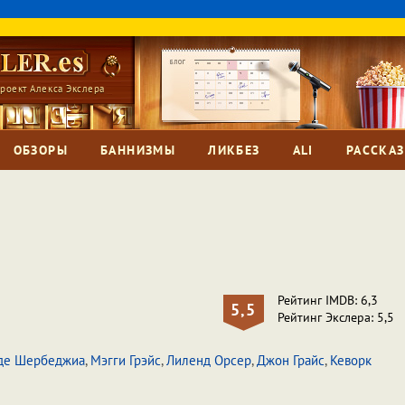
роект Алекса Экслера
ОБЗОРЫ
БАННИЗМЫ
ЛИКБЕЗ
ALI
РАССКА
Рейтинг IMDB: 6,3
5,5
Рейтинг Экслера: 5,5
де Шербеджиа
,
Мэгги Грэйс
,
Лиленд Орсер
,
Джон Грайс
,
Кеворк