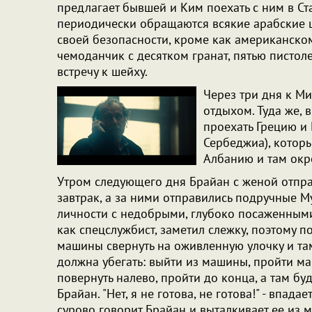
предлагает бывшей и Ким поехать с ним в Ста
периодически обращаются всякие арабские 
своей безопасности, кроме как американскому
чемоданчик с десятком гранат, пятью пистоле
встречу к шейху.
Через три дня к Ми
отдыхом. Туда же, 
проехать Грецию и
Сербеджиа), которы
Албанию и там окр
Утром следующего дня Брайан с женой отпр
завтрак, а за ними отправились подручные М
личности с недобрыми, глубоко посаженными
как спецслужбист, заметил слежку, поэтому 
машины свернуть на оживленную улочку и там
должна убегать: выйти из машины, пройти ма
повернуть налево, пройти до конца, а там буд
Брайан. "Нет, я не готова, не готова!" - впада
сурово говорит Брайан и выталкивает ее из