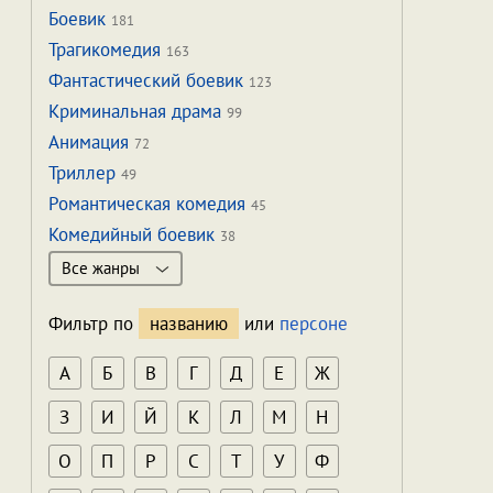
Боевик
181
Трагикомедия
163
Фантастический боевик
123
Криминальная драма
99
Анимация
72
Триллер
49
Романтическая комедия
45
Комедийный боевик
38
Все жанры
Фильтр по
названию
или
персоне
А
Б
В
Г
Д
Е
Ж
З
И
Й
К
Л
М
Н
О
П
Р
С
Т
У
Ф