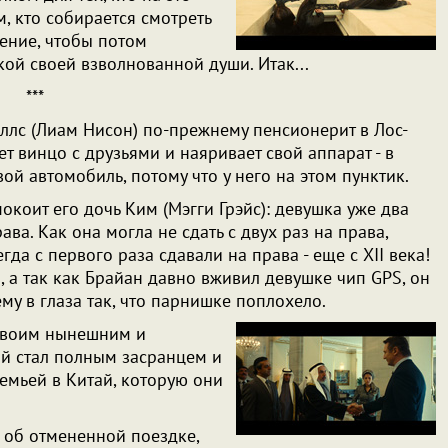
м, кто собирается смотреть
ение, чтобы потом
ой своей взволнованной души. Итак...
***
ллс (Лиам Нисон) по-прежнему пенсионерит в Лос-
т винцо с друзьями и наяривает свой аппарат - в
вой автомобиль, потому что у него на этом пунктик.
окоит его дочь Ким (Мэгги Грэйс): девушка уже два
ава. Как она могла не сдать с двух раз на права,
да с первого раза сдавали на права - еще с XII века!
, а так как Брайан давно вживил девушке чип GPS, он
у в глаза так, что парнишке поплохело.
 своим нынешним и
ий стал полным засранцем и
емьей в Китай, которую они
 об отмененной поездке,