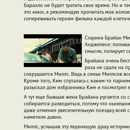
барахло не будет тратить свое время. Но и те
это кино, я рекомендую прочитать мое излож
сопереживать героям фильма каждой клеточк
Старина Брайан Ми
Анджелесе: попивае
смысле, полирует с
Брайана очень бесп
раза не сдала на пр
сокрушается Миллс. Ведь в семье Миллсов всег
Кроме того, Ким спуталась с каким-то парнем
разыскал дом избранника Ким и посмотрел ем
А тут еще бывшая жена Брайана ругается со
собирается разводиться, потому что нынешн
даже отменил увеселительную поездку всей с
наметили давно.
Миллс, услышав эту леденящую душу историю