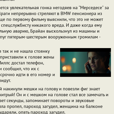
ется увлекательная гонка негодяев на "Мерседесе" за
раги непрерывно стреляют в BMW пенсионера из
ще по первому фильму выяснили, что это не может
 спецслужбисту никакого вреда. И даже когда ему
льную аварию, Брайан выскользнул из машины и
испуг пятерым-шестерым вооруженным громилам -
 так и не нашла стоянку
и приставили к голове жены
иллс достал телефон,
и сообщил, что их с
 срочно идти в его номер и
ридут.
й накинули мешки на голову и повезли фиг знает
хитрый! Он и с мешком на голове стал все замечать и
ает секунды, запоминает повороты и звуковые
лла пропел, пароход загудел, женщина на балконе
 ударяли, опять пароход загудел.