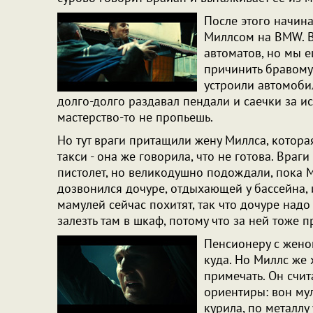
После этого начина
Миллсом на BMW. В
автоматов, но мы е
причинить бравому
устроили автомоби
долго-долго раздавал пендали и саечки за 
мастерство-то не пропьешь.
Но тут враги притащили жену Миллса, которая
такси - она же говорила, что не готова. Враг
пистолет, но великодушно подождали, пока М
дозвонился дочуре, отдыхающей у бассейна, 
мамулей сейчас похитят, так что дочуре надо
залезть там в шкаф, потому что за ней тоже п
Пенсионеру с жено
куда. Но Миллс же 
примечать. Он счит
ориентиры: вон му
курила, по металлу