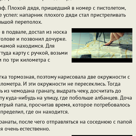
аф. Плохой дядя, пришедший в номер с пистолетом,
не успел: напарник плохого дяди стал пристреливать
ольшой переполох.
в подвале, достал из носка
голове и позвонил дочурке.
с мамой находимся. Для
туда карту с ручкой, возьми
 по три километра с
гка тормозная, поэтому нарисовала две окружности с
лометра. И эти окружности не пересеклись. Тогда
ь из чемодана гранату, выдрать чеку, досчитать до
ату куда-нибудь на улицу, где побольше албанцев. Доча
хитрый папа, просчитав время, которое потребовалось
определил, где он находится.
гранаты, после чего отправляться на соседнюю с папой
я очень естественно.