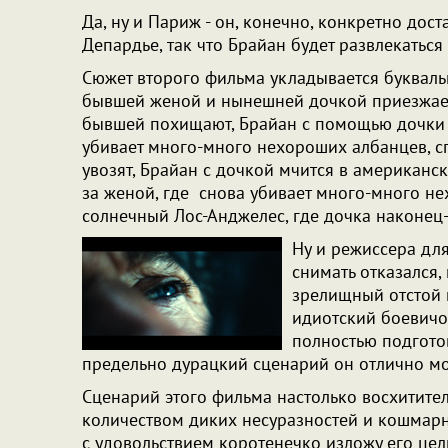
Да, ну и Париж - он, конечно, конкретно дос
Депардье, так что Брайан будет развлекаться
Сюжет второго фильма укладывается буквальн
бывшей женой и нынешней дочкой приезжает 
бывшей похищают, Брайан с помощью дочки 
убивает много-много нехороших албанцев, сп
увозят, Брайан с дочкой мчится в американск
за женой, где снова убивает много-много не
солнечный Лос-Анджелес, где дочка наконец-т
Ну и режиссера для
снимать отказался,
зрелищный отстой 
идиотский боевичо
полностью подготов
предельно дурацкий сценарий он отлично мо
Сценарий этого фильма настолько восхитител
количеством диких несуразностей и кошмарн
с удовольствием коротенечко изложу его цели