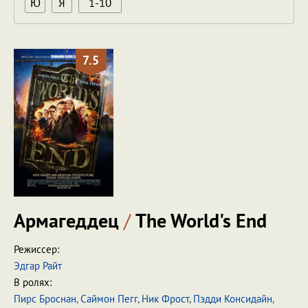
Ю
Я
1-10
7.5
Армагеддец
/
The World's End
Режиссер:
Эдгар Райт
В ролях:
Пирс Броснан
,
Саймон Пегг
,
Ник Фрост
,
Пэдди Консидайн
,