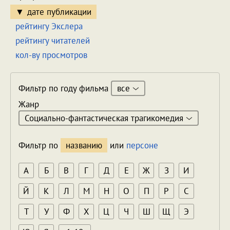
дате публикации
рейтингу Экслера
рейтингу читателей
кол-ву просмотров
все
Фильтр по году фильма
Жанр
Социально-фантастическая трагикомедия
Фильтр по
названию
или
персоне
А
Б
В
Г
Д
Е
Ж
З
И
Й
К
Л
М
Н
О
П
Р
С
Т
У
Ф
Х
Ц
Ч
Ш
Щ
Э