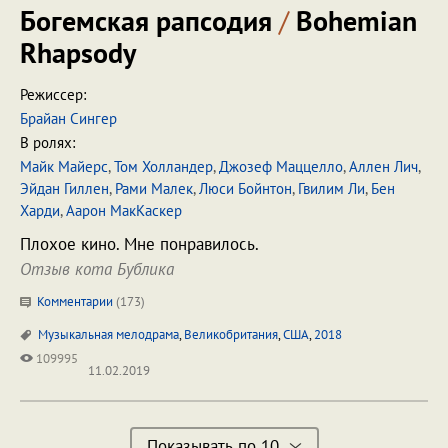
Богемская рапсодия
/
Bohemian
Rhapsody
Режиссер:
Брайан Сингер
В ролях:
Майк Майерс
,
Том Холландер
,
Джозеф Маццелло
,
Аллен Лич
,
Эйдан Гиллен
,
Рами Малек
,
Люси Бойнтон
,
Гвилим Ли
,
Бен
Харди
,
Аарон МакКаскер
Плохое кино. Мне понравилось.
Отзыв кота Бублика
Комментарии
(
173
)
Музыкальная мелодрама
,
Великобритания
,
США
,
2018
109995
11.02.2019
Показывать по 10