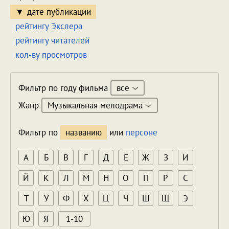
дате публикации
рейтингу Экслера
рейтингу читателей
кол-ву просмотров
все
Фильтр по году фильма
Музыкальная мелодрама
Жанр
Фильтр по
названию
или
персоне
А
Б
В
Г
Д
Е
Ж
З
И
Й
К
Л
М
Н
О
П
Р
С
Т
У
Ф
Х
Ц
Ч
Ш
Щ
Э
Ю
Я
1-10