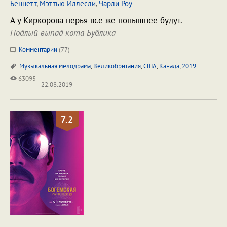
Беннетт
,
Мэттью Иллесли
,
Чарли Роу
А у Киркорова перья все же попышнее будут.
Подлый выпад кота Бублика
Комментарии
(
77
)
Музыкальная мелодрама
,
Великобритания
,
США
,
Канада
,
2019
63095
22.08.2019
7.2