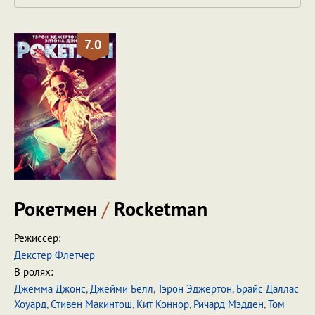
7.0
Рокетмен
/
Rocketman
Режиссер:
Декстер Флетчер
В ролях:
Джемма Джонс
,
Джейми Белл
,
Тэрон Эджертон
,
Брайс Даллас
Хоуард
,
Стивен Макинтош
,
Кит Коннор
,
Ричард Мэдден
,
Том