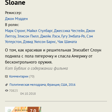
Sloane
Режиссер:
Джон Мэдден
В ролях:
Марк Стронг
,
Майкл Стулбарг
,
Джессика Честейн
,
Джон
Литгоу
,
Элисон Пилл
,
Джейк Лэси
,
Гугу Эмбата-Ро
,
Сэм
Уотерстон
,
Дэвид Уилсон Барнс
,
Чак Шамата
О том, как красивая и решительная Элизабет Слоун
подняла с пола пятерочку и спасла Америку от
бесконтрольного оружия.
Кот Бублик о содержании фильма
Комментарии
(
70
)
Политическая мелодрама
,
Франция
,
США
,
2016
70823
04.10.2018
7.0