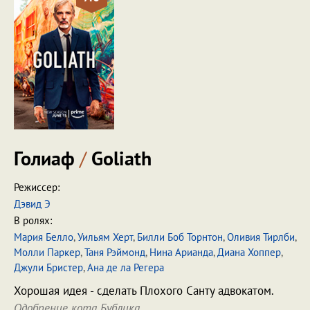
Голиаф
/
Goliath
Режиссер:
Дэвид Э
В ролях:
Мария Белло
,
Уильям Херт
,
Билли Боб Торнтон
,
Оливия Тирлби
,
Молли Паркер
,
Таня Рэймонд
,
Нина Арианда
,
Диана Хоппер
,
Джули Бристер
,
Ана де ла Регера
Хорошая идея - сделать Плохого Санту адвокатом.
Одобрение кота Бублика