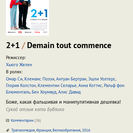
2+1
/
Demain tout commence
Режиссер:
Хьюго Желен
В ролях:
Омар Си
,
Клеманс Поэзи
,
Антуан Бертран
,
Эшли Уолтерс
,
Глория Колстон
,
Клементин Селарье
,
Анна Коттис
,
Ральф фон
Блюменталь
,
Бен Хоумвуд
,
Алис Давид
Боже, какая фальшивая и манипулятивная дешевка!
Сухой отзыв кота Бублика
Комментарии
(
26
)
Трагикомедия
,
Франция
,
Великобритания
,
2016