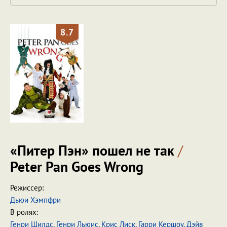
8.7
«Питер Пэн» пошел не так
/
Peter Pan Goes Wrong
Режиссер:
Дьюи Хэмпфри
В ролях:
Генри Шилдс
,
Генри Льюис
,
Крис Лиск
,
Гарри Кершоу
,
Дэйв