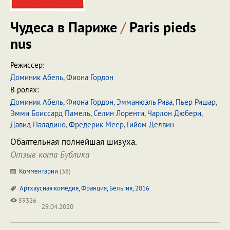
Чудеса в Париже
/
Paris pieds
nus
Режиссер:
Доминик Абель
,
Фиона Гордон
В ролях:
Доминик Абель
,
Фиона Гордон
,
Эмманюэль Рива
,
Пьер Ришар
,
Эмми Боиссард Памель
,
Селин Лоренти
,
Чарлон Дюбери
,
Давид Паладино
,
Фредерик Меер
,
Гийом Делвин
Обаятельная полнейшая шизуха.
Отзыв кота Бублика
Комментарии
(
38
)
Артхаусная комедия
,
Франция
,
Бельгия
,
2016
59326
29.04.2020