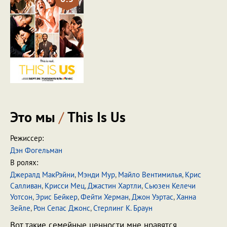
Это мы
/
This Is Us
Режиссер:
Дэн Фогельман
В ролях:
Джералд МакРэйни
,
Мэнди Мур
,
Майло Вентимилья
,
Крис
Салливан
,
Крисси Мец
,
Джастин Хартли
,
Сьюзен Келечи
Уотсон
,
Эрис Бейкер
,
Фейти Херман
,
Джон Уэртас
,
Ханна
Зейле
,
Рон Сепас Джонс
,
Стерлинг К. Браун
Вот такие семейные ценности мне нравятся.