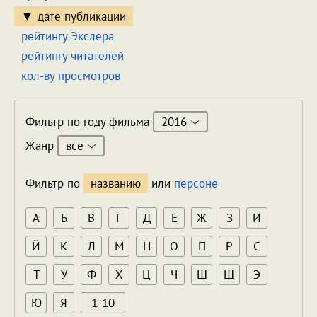
дате публикации
рейтингу Экслера
рейтингу читателей
кол-ву просмотров
2016
Фильтр по году фильма
все
Жанр
Фильтр по
названию
или
персоне
А
Б
В
Г
Д
Е
Ж
З
И
Й
К
Л
М
Н
О
П
Р
С
Т
У
Ф
Х
Ц
Ч
Ш
Щ
Э
Ю
Я
1-10