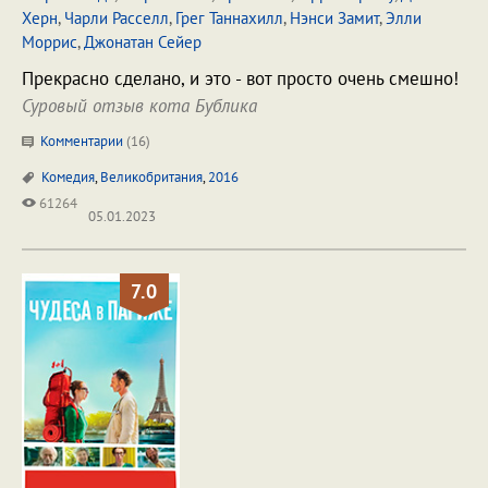
Хeрн
,
Чарли Расселл
,
Грег Таннахилл
,
Нэнси Замит
,
Элли
Моррис
,
Джонатан Сейер
Прекрасно сделано, и это - вот просто очень смешно!
Суровый отзыв кота Бублика
Комментарии
(
16
)
Комедия
,
Великобритания
,
2016
61264
05.01.2023
7.0