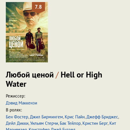
7.8
Любой ценой
/
Hell or High
Water
Режиссер:
Дэвид Маккензи
В ролях:
Бен Фостер
,
Джил Бирмингем
,
Крис Пайн
,
Джефф Бриджес
,
Дейл Дикки
,
Уильям Стерчи
,
Бак Тейлор
,
Кристин Берг
,
Кит
Мэривезер
,
Кристофер Джей Буззел