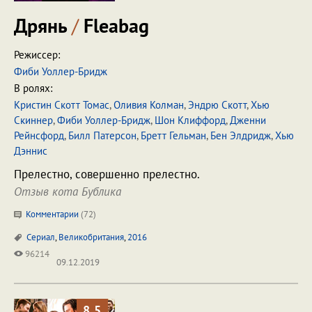
Дрянь
/
Fleabag
Режиссер:
Фиби Уоллер-Бридж
В ролях:
Кристин Скотт Томас
,
Оливия Колман
,
Эндрю Скотт
,
Хью
Скиннер
,
Фиби Уоллер-Бридж
,
Шон Клиффорд
,
Дженни
Рейнсфорд
,
Билл Патерсон
,
Бретт Гельман
,
Бен Элдридж
,
Хью
Дэннис
Прелестно, совершенно прелестно.
Отзыв кота Бублика
Комментарии
(
72
)
Сериал
,
Великобритания
,
2016
96214
09.12.2019
8.5