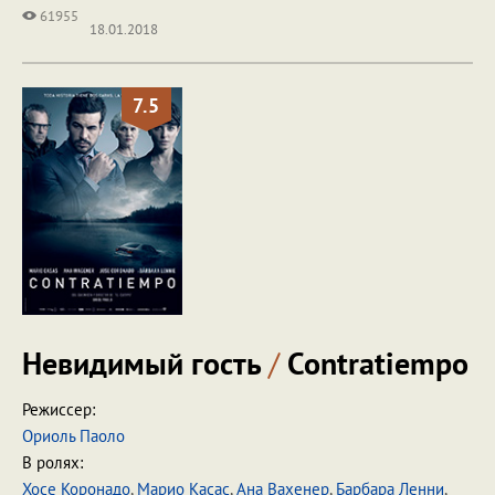
61955
18.01.2018
7.5
Невидимый гость
/
Contratiempo
Режиссер:
Ориоль Паоло
В ролях:
Хосе Коронадо
,
Марио Касас
,
Ана Вахенер
,
Барбара Ленни
,