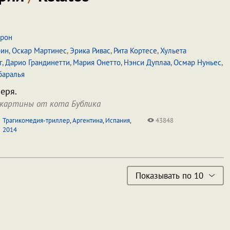
рон
рин
,
Оскар Мартинес
,
Эрика Ривас
,
Рита Кортесе
,
Хульета
г
,
Дарио Грандинетти
,
Мария Онетто
,
Нэнси Дуплаа
,
Осмар Нуньес
,
баралья
еря.
 картины от кота Бублика
Трагикомедия-триллер
,
Аргентина
,
Испания
,
43848
2014
Показывать по 10