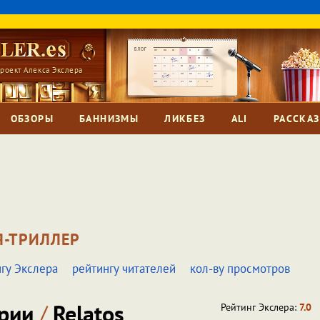
роект Алекса Экслера
ОБЗОРЫ
БАННИЗМЫ
ЛИКБЕЗ
ALI
РАССКА
Я-ТРИЛЛЕР
гу Экслера
рейтингу читателей
кол-ву просмотров
ории
/
Relatos
Рейтинг Экслера:
7.0