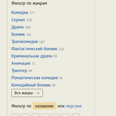
Фильтр по жанрам
Комедия
277
Сериал
228
Драма
184
Боевик
181
Трагикомедия
163
Фантастический боевик
123
Криминальная драма
99
Анимация
72
Триллер
49
Романтическая комедия
45
Комедийный боевик
38
Все жанры
Фильтр по
названию
или
персоне