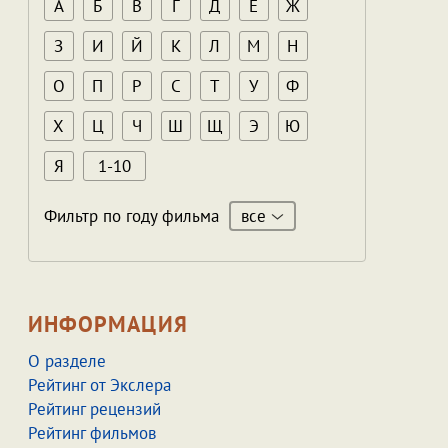
А
Б
В
Г
Д
Е
Ж
З
И
Й
К
Л
М
Н
О
П
Р
С
Т
У
Ф
Х
Ц
Ч
Ш
Щ
Э
Ю
Я
1-10
все
Фильтр по году фильма
ИНФОРМАЦИЯ
О разделе
Рейтинг от Экслера
Рейтинг рецензий
Рейтинг фильмов