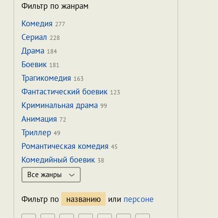
Фильтр по жанрам
Комедия
277
Сериал
228
Драма
184
Боевик
181
Трагикомедия
163
Фантастический боевик
123
Криминальная драма
99
Анимация
72
Триллер
49
Романтическая комедия
45
Комедийный боевик
38
Все жанры
Фильтр по
названию
или
персоне