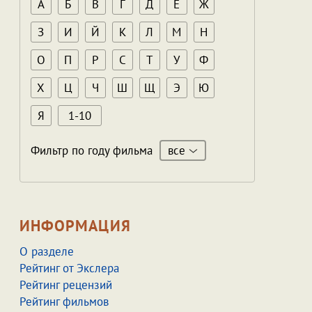
А
Б
В
Г
Д
Е
Ж
З
И
Й
К
Л
М
Н
О
П
Р
С
Т
У
Ф
Х
Ц
Ч
Ш
Щ
Э
Ю
Я
1-10
все
Фильтр по году фильма
ИНФОРМАЦИЯ
О разделе
Рейтинг от Экслера
Рейтинг рецензий
Рейтинг фильмов