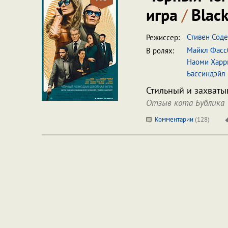
игра
/
Black
Стивен Сод
Режиссер:
Майкл Фасс
В ролях:
Наоми Харр
Бассиндэйл
Стильный и захват
Отзыв кота Бублика
Комментарии
(
128
)