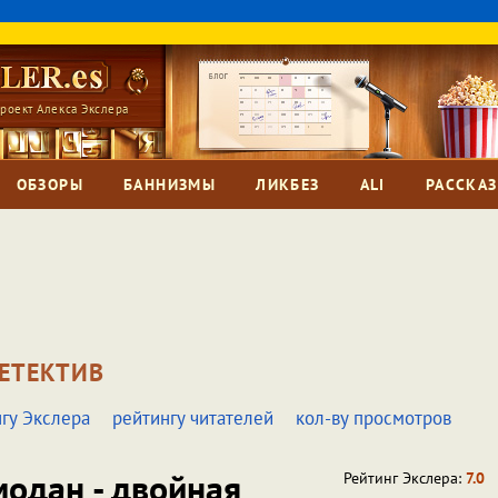
роект Алекса Экслера
ОБЗОРЫ
БАННИЗМЫ
ЛИКБЕЗ
ALI
РАССКА
ЕТЕКТИВ
гу Экслера
рейтингу читателей
кол-ву просмотров
одан - двойная
Рейтинг Экслера:
7.0