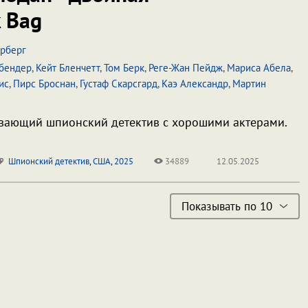
 Bag
ерберг
бендер
,
Кейт Бленчетт
,
Том Берк
,
Реге-Жан Пейдж
,
Мариса Абела
,
ис
,
Пирс Броснан
,
Густаф Скарсгард
,
Каэ Александр
,
Мартин
ывающий шпионский детектив с хорошими актерами.
Шпионский детектив
,
США
,
2025
34889
12.05.2025
Показывать по 10