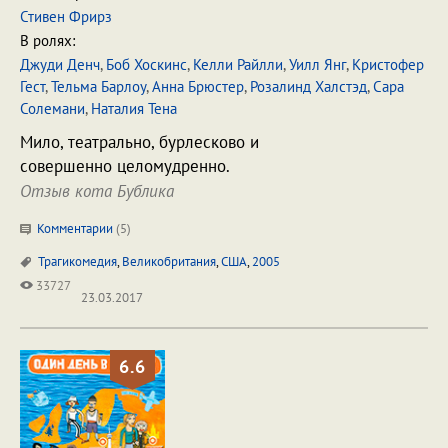
Стивен Фрирз
В ролях:
Джуди Денч
,
Боб Хоскинс
,
Келли Райлли
,
Уилл Янг
,
Кристофер
Гест
,
Тельма Барлоу
,
Анна Брюстер
,
Розалинд Халстэд
,
Сара
Солемани
,
Наталия Тена
Мило, театрально, бурлесково и
совершенно целомудренно.
Отзыв кота Бублика
Комментарии
(
5
)
Трагикомедия
,
Великобритания
,
США
,
2005
33727
23.03.2017
6.6