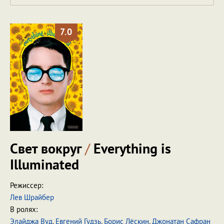
7.0
Свет вокруг
/
Everything is
Illuminated
Режиссер:
Лев Шрайбер
В ролях:
Элайджа Вуд
,
Евгений Гудзь
,
Борис Лёскин
,
Джонатан Сафран