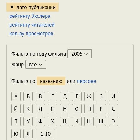
дате публикации
рейтингу Экслера
рейтингу читателей
кол-ву просмотров
2005
Фильтр по году фильма
все
Жанр
Фильтр по
названию
или
персоне
А
Б
В
Г
Д
Е
Ж
З
И
Й
К
Л
М
Н
О
П
Р
С
Т
У
Ф
Х
Ц
Ч
Ш
Щ
Э
Ю
Я
1-10