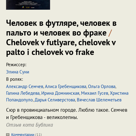
Человек в футляре, человек в
пальто и человек во фраке
/
Chelovek v futlyare, chelovek v
palto i chelovek vo frake
Режиссер:
Элина Суни
В ролях:
Александр Семчев
,
Алиса Гребенщикова
,
Ольга Орлова
,
Галина Лебедева
,
Ирина Домнинская
,
Михаил Гусев
,
Христина
Попандопуло
,
Дарья Селиверстова
,
Вячеслав Шелеметьев
Сюр в провинциальном городе. Люблю такое. Семчев
и Гребенщикова - великолепны.
Отзыв кота Бублика
Комментарии
(
11
)