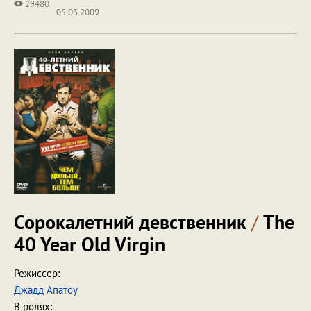
29480
05.03.2009
Сорокалетний девственник
/
The
40 Year Old Virgin
Режиссер:
Джадд Апатоу
В ролях: