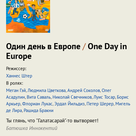
Один день в Европе
/
One Day in
Europe
Режиссер:
Ханнес Штер
В ролях:
Меган Гэй
,
Людмила Цветкова
,
Андрей Соколов
,
Олег
Асадулин
,
Вита Саваль
,
Николай Свечников
,
Луис Тосар
,
Борис
Аркьер
,
Флориан Лукас
,
Эрдал Йильдиз
,
Петер Шерер
,
Мигель
де Лира
,
Рашида Бракни
Ты глянь, что "Галатасарай"-то вытворяет!
Батюшка Иннокентий