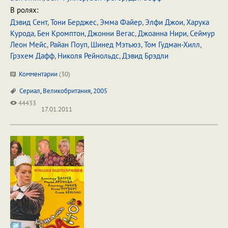
В ролях:
Дэвид Сент
,
Тони Берджес
,
Эмма Файер
,
Элфи Джои
,
Харука
Курода
,
Бен Кромптон
,
Джонни Вегас
,
Джоанна Нири
,
Сеймур
Леон Мейс
,
Райан Поуп
,
Шинед Мэтьюз
,
Том Гудман-Хилл
,
Грэхем Дафф
,
Николя Рейнольдс
,
Дэвид Брэдли
Комментарии
(
30
)
Сериал
,
Великобритания
,
2005
44433
17.01.2011