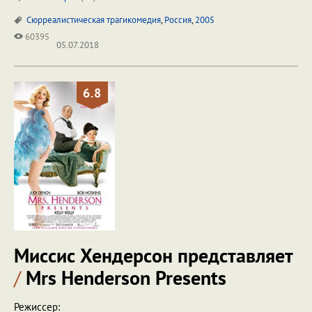
Сюрреалистическая трагикомедия
,
Россия
,
2005
60395
05.07.2018
6.8
Миссис Хендерсон представляет
/
Mrs Henderson Presents
Режиссер: