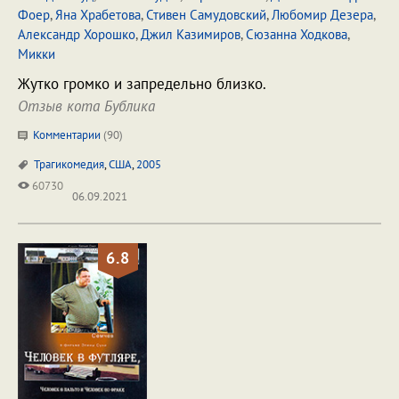
Фоер
,
Яна Храбетова
,
Стивен Самудовский
,
Любомир Дезера
,
Александр Хорошко
,
Джил Казимиров
,
Сюзанна Ходкова
,
Микки
Жутко громко и запредельно близко.
Отзыв кота Бублика
Комментарии
(
90
)
Трагикомедия
,
США
,
2005
60730
06.09.2021
6.8