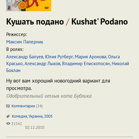
Кушать подано
/
Kushat' Podano
Режиссер:
Максим Паперник
В ролях:
Александр Балуев
,
Юлия Рутберг
,
Мария Аронова
,
Ольга
Красько
,
Александр Лыков
,
Владимир Епископосян
,
Николай
Боклан
Ну вот вам хороший новогодний вариант для
просмотра.
Одобрительный отзыв кота Бублика
Комментарии
(
24
)
Комедия
,
Украина
,
2005
31542
02.12.2010