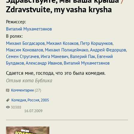
Zdravstvuite, my vasha krysha
Режиссер:
Виталий Мухаметзянов
В ролях:
Михаил Богдасаров
,
Михаил Козаков
,
Петр Коршунков
,
Максим Коновалов
,
Михаил Полицеймако
,
Андрей Федорцов
,
Семен Стругачев
,
Инга Маневич
,
Валерий Пак
,
Евгений
Булдаков
,
Александр Иванов
,
Виталий Мухаметзянов
Сдается мне, господа, что это была комедия.
Отзыв кота Бублика
Комментарии
(
27
)
Комедия
,
Россия
,
2005
30388
16.07.2009