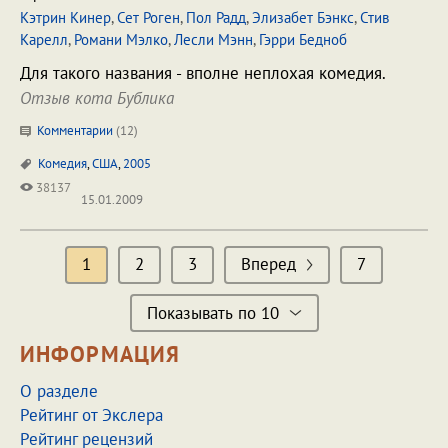
Кэтрин Кинер
,
Сет Роген
,
Пол Радд
,
Элизабет Бэнкс
,
Стив
Карелл
,
Романи Мэлко
,
Лесли Мэнн
,
Гэрри Бедноб
Для такого названия - вполне неплохая комедия.
Отзыв кота Бублика
Комментарии
(
12
)
Комедия
,
США
,
2005
38137
15.01.2009
1
2
3
Вперед
7
Показывать по 10
ИНФОРМАЦИЯ
О разделе
Рейтинг от Экслера
Рейтинг рецензий