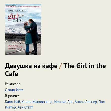
Девушка из кафе
/
The Girl in the
Cafe
Режиссер:
Дэвид Йетс
В ролях:
Билл Най
,
Келли Макдональд
,
Менека Дас
,
Антон Лессер
,
Пол
Риттер
,
Кен Статт