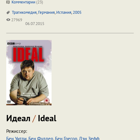
Комментарии
(
23
)
Трагикомедия
,
Германия
,
Испания
,
2005
27969
06.07.2015
Идеал
/
Ideal
Режиссер:
Бен Уитли
,
Бен Фуллер
,
Бен Грегор
,
Дэн Зефф