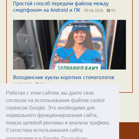
Простой способ передачи файлов между
смартфоном на Android и ПК
09.06.2026
93
Володинские куклы коротких стоматологов
24.07.2026
59
Работая с этим сайтом, вы даете свое
согласие на использование файлов cookie
сервисов Google. Это необходимо для
нормального функционирования сайта,
Хостинг
показа целевой рекламы и анализа трафика.
Статистика использования сайта
© 1998–2026 Alex Exler
отправляется в Google
Подробнее