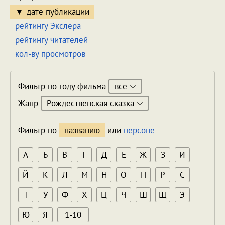
дате публикации
рейтингу Экслера
рейтингу читателей
кол-ву просмотров
все
Фильтр по году фильма
Рождественская сказка
Жанр
Фильтр по
названию
или
персоне
А
Б
В
Г
Д
Е
Ж
З
И
Й
К
Л
М
Н
О
П
Р
С
Т
У
Ф
Х
Ц
Ч
Ш
Щ
Э
Ю
Я
1-10