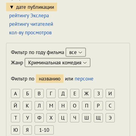
дате публикации
рейтингу Экслера
рейтингу читателей
кол-ву просмотров
все
Фильтр по году фильма
Криминальная комедия
Жанр
Фильтр по
названию
или
персоне
А
Б
В
Г
Д
Е
Ж
З
И
Й
К
Л
М
Н
О
П
Р
С
Т
У
Ф
Х
Ц
Ч
Ш
Щ
Э
Ю
Я
1-10