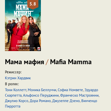
5.8
Мама мафия
/
Mafia Mamma
Режиссер:
Кэтрин Хардвик
В ролях:
Тони Коллетт
,
Моника Беллуччи
,
Софиа Номвете
,
Эдуардо
Скарпетта
,
Альфонсо Перуджини
,
Франческо Мастроянни
,
Джулио Корсо
,
Дора Романо
,
Джузеппе Дзено
,
Винченцо
Пирротта