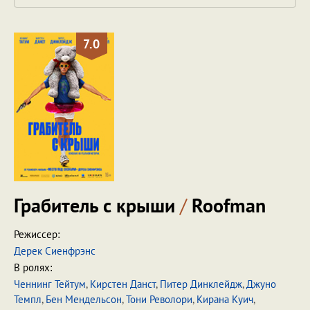
7.0
Грабитель с крыши
/
Roofman
Режиссер:
Дерек Сиенфрэнс
В ролях:
Ченнинг Тейтум
,
Кирстен Данст
,
Питер Динклейдж
,
Джуно
Темпл
,
Бен Мендельсон
,
Тони Револори
,
Кирана Куич
,