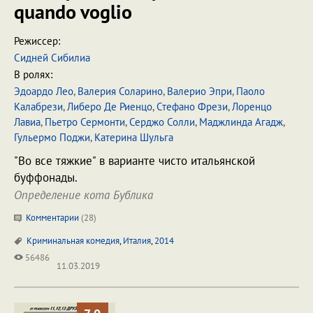
quando voglio
Режиссер:
Сидней Сибилиа
В ролях:
Эдоардо Лео
,
Валерия Соларино
,
Валерио Эпри
,
Паоло
Калабрези
,
Либеро Де Риенцо
,
Стефано Фрези
,
Лоренцо
Лавиа
,
Пьетро Сермонти
,
Серджо Солли
,
Маджлинда Агадж
,
Гульермо Поджи
,
Катерина Шульга
"Во все тяжкие" в варианте чисто итальянской
буффонады.
Определение кота Бублика
Комментарии
(
28
)
Криминальная комедия
,
Италия
,
2014
56486
11.03.2019