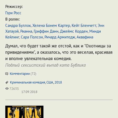
Режиссер:
Гэри Росс
В ролях:
Сандра Буллок
,
Хелена Бонем Картер
,
Кейт Бленчетт
,
Энн
Хатауэй
,
Рианна
,
Гриффин Данн
,
Джеймс Корден
,
Минди
Кейлинг
,
Сара Полсон
,
Ричард Армитедж
,
Аквафина
Думал, что будет такой же отстой, как и "Охотницы за
привидениями", а оказалось, что это веселая, красивая
и вполне увлекательная комедия.
Подлый сексистский выпад кота Бублика
Комментарии
(
72
)
Криминальная комедия
,
США
,
2018
72633
17.09.2018