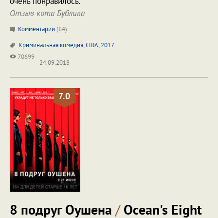
очень понравилось.
Отзыв кота Бублика
Комментарии
(
64
)
Криминальная комедия
,
США
,
2017
70699
24.09.2018
7.0
8 подруг Оушена
/
Ocean's Eight