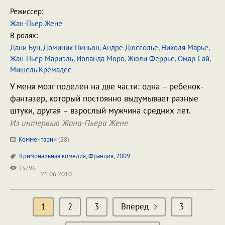
Режиссер:
Жан-Пьер Жене
В ролях:
Дани Бун
,
Доминик Пиньон
,
Андре Дюссолье
,
Николя Марье
,
Жан-Пьер Мариэль
,
Иоланда Моро
,
Жюли Феррье
,
Омар Сай
,
Мишель Кремадес
У меня мозг поделен на две части: одна – ребенок-
фантазер, который постоянно выдумывает разные
штуки, другая – взрослый мужчина средних лет.
Из интервью Жана-Пьера Жене
Комментарии
(
28
)
Криминальная комедия
,
Франция
,
2009
33796
21.06.2010
1
2
3
Вперед
3