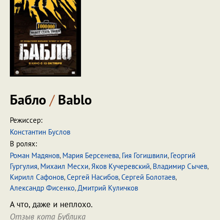
Бабло
/
Bablo
Режиссер:
Константин Буслов
В ролях:
Роман Мадянов
,
Мария Берсенева
,
Гия Гогишвили
,
Георгий
Гургулия
,
Михаил Месхи
,
Яков Кучеревский
,
Владимир Сычев
,
Кирилл Сафонов
,
Сергей Насибов
,
Сергей Болотаев
,
Александр Фисенко
,
Дмитрий Куличков
А что, даже и неплохо.
Отзыв кота Бублика