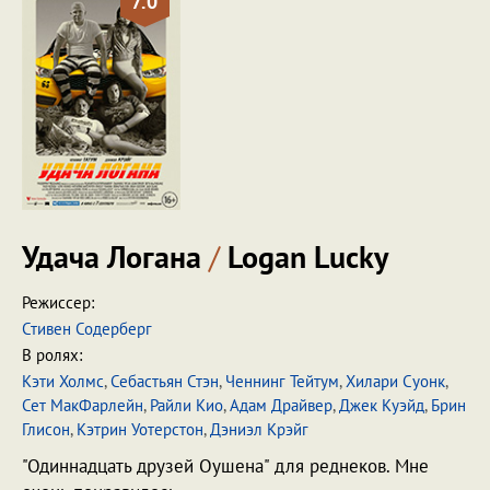
7.0
Удача Логана
/
Logan Lucky
Режиссер:
Стивен Содерберг
В ролях:
Кэти Холмс
,
Себастьян Стэн
,
Ченнинг Тейтум
,
Хилари Суонк
,
Сет МакФарлейн
,
Райли Кио
,
Адам Драйвер
,
Джек Куэйд
,
Брин
Глисон
,
Кэтрин Уотерстон
,
Дэниэл Крэйг
"Одиннадцать друзей Оушена" для реднеков. Мне