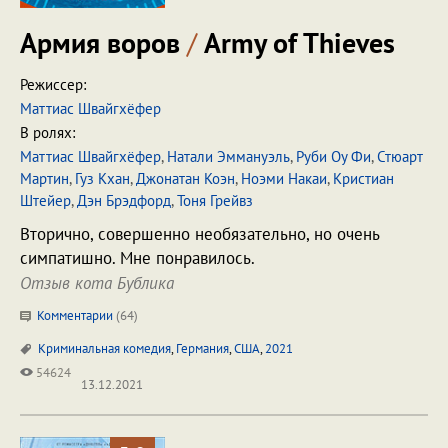
Армия воров
/
Army of Thieves
Режиссер:
Маттиас Швайгхёфер
В ролях:
Маттиас Швайгхёфер
,
Натали Эммануэль
,
Руби Оу Фи
,
Стюарт
Мартин
,
Гуз Кхан
,
Джонатан Коэн
,
Ноэми Накаи
,
Кристиан
Штейер
,
Дэн Брэдфорд
,
Тоня Грейвз
Вторично, совершенно необязательно, но очень
симпатишно. Мне понравилось.
Отзыв кота Бублика
Комментарии
(
64
)
Криминальная комедия
,
Германия
,
США
,
2021
54624
13.12.2021