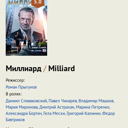
5.0
Миллиард
/
Milliard
Режиссер:
Роман Прыгунов
В ролях:
Даниил Спиваковский
,
Павел Чинарев
,
Владимир Машков
,
Мария Миронова
,
Дмитрий Астрахан
,
Марина Петренко
,
Александра Бортич
,
Гела Месхи
,
Григорий Калинин
,
Федор
Бавтриков