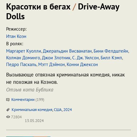
Красотки в бегах
/
Drive-Away
Dolls
Режиссер:
Итан Коэн
В ролях:
Маргарет Куолли
,
Джеральдин Висванатан
,
Бини Фелдштейн
,
Колман Доминго
,
Джои Злотник
,
С. Дж. Уилсон
,
Билл Кэмп
,
Педро Паскаль
,
Мэтт Дэймон
,
Конни Джексон
Вызывающе отвязная криминальная комедия, никак
не похожая на Коэнов.
Отзыв кота Бублика
Комментарии
(
199
)
Криминальная комедия
,
США
,
2024
72804
13.05.2024