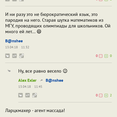
И ни разу это не бюрократический язык, это
пародия на него. Старая шутка математиков из
МГУ, проводящих олимпиады для школьников. Ой
много ей лет... 😄
B@nshee
13.04.18
11:32
0
0
Ну, все равно весело 😉
Alex Exler
B@nshee
13.04.18
11:45
0
2
Ларцкмахер - агент массада!