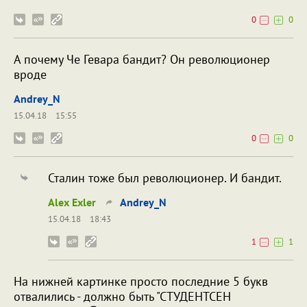
0
0
А почему Че Гевара бандит? Он революционер
вроде
Andrey_N
15.04.18
15:55
0
0
Сталин тоже был революционер. И бандит.
Alex Exler
Andrey_N
15.04.18
18:43
1
1
На нижней картинке просто последние 5 букв
отвалились - должно быть "СТУДЕНТСЕН