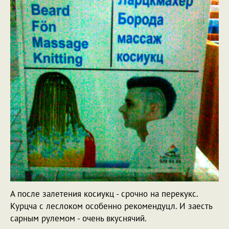
А после залетения косиукц - срочно на перекукс.
Курцча с леслоком особенно рекомендуцл. И заесть
сарным рулемом - очень вкуснячий.