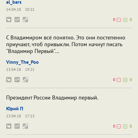
al_bars
14.04.18
10:22
0
0
С Владимиром всё понятно. Это они постепенно
приучают, чтоб привыкли. Потом начнут писать
"Владимир Первый"...
Vinny_The_Poo
13.04.18
19:21
0
0
Президент России Владимир первый.
Юрий П
13.04.18
17:13
0
0