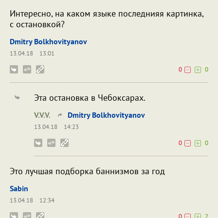
Интересно, на каком языке последнияя картинка,
с остановкой?
Dmitry Bolkhovityanov
13.04.18
13:01
0
0
Эта остановка в Чебоксарах.
V.V.V.
Dmitry Bolkhovityanov
13.04.18
14:23
0
0
Это лучшая подборка баннизмов за год
Sabin
13.04.18
12:34
0
2