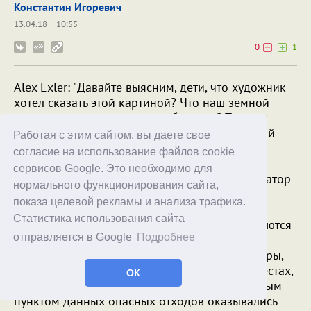
Константин Игоревич
13.04.18
10:55
0
1
Alex Exler: "Давайте выясним, дети, что художник
хотел сказать этой картиной? Что наш земной
шарик поглотят стеклянные бутылки? Так они
вроде как идут на переплавку. Что наш земной
Работая с этим сайтом, вы даете свое
шарик поглотят пластиковые бутылки? Так их
согласие на использование файлов cookie
вроде сейчас тоже стали принимать на
сервисов Google. Это необходимо для
переработку. Что от нас вообще хочет губернатор
нормального функционирования сайта,
Санкт-Петербурга, кто может понять?".
показа целевой рекламы и анализа трафика.
Недавно слушал на радио "Маяк", как один
Статистика использования сайта
товарищ проводил расследование, куда деваются
отправляется в Google
Подробнее
все батарейки и лампочки, которые мы
бережливо относим в специальные контейнеры,
расположенные в специально отведенных местах,
ОК
а также в некоторых торговых сетях? Конечным
пунктом данных опасных отходов оказывались