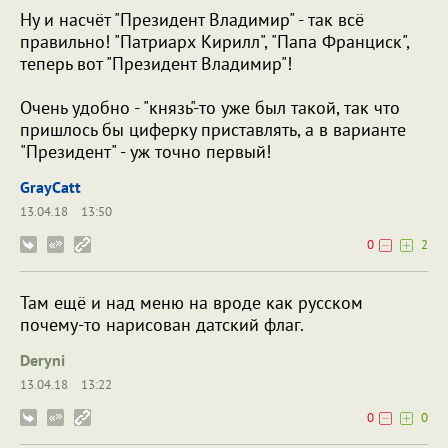
Ну и насчёт "Президент Владимир" - так всё
правильно! "Патриарх Кирилл", "Папа Франциск",
теперь вот "Президент Владимир"!
Очень удобно - "князь"-то уже был такой, так что
пришлось бы циферку приставлять, а в варианте
"Президент" - уж точно первый!
GrayCatt
13.04.18
13:50
0
2
Там ещё и над меню на вроде как русском
почему-то нарисован датский флаг.
Deryni
13.04.18
13:22
0
0