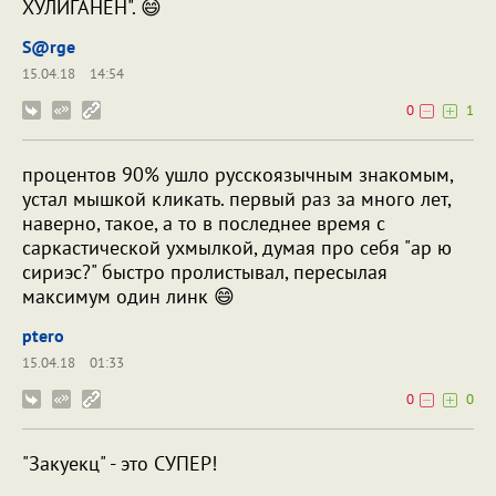
ХУЛИГАНЕН". 😄
S@rge
15.04.18
14:54
0
1
процентов 90% ушло русскоязычным знакомым,
устал мышкой кликать. первый раз за много лет,
наверно, такое, а то в последнее время с
саркастической ухмылкой, думая про себя "ар ю
сириэс?" быстро пролистывал, пересылая
максимум один линк 😄
ptero
15.04.18
01:33
0
0
"Закуекц" - это СУПЕР!