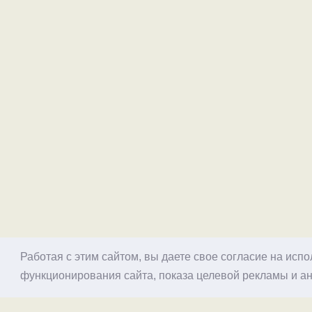
Работая с этим сайтом, вы даете свое согласие на исп
функционирования сайта, показа целевой рекламы и ан
© 1998–2026 Alex Exler