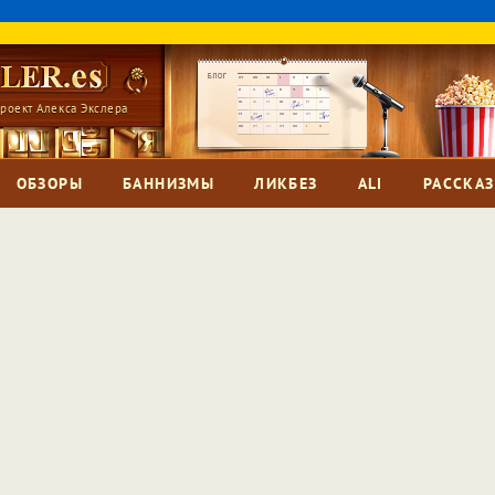
роект Алекса Экслера
ОБЗОРЫ
БАННИЗМЫ
ЛИКБЕЗ
ALI
РАССКА